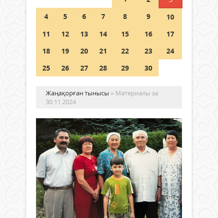
Шетелде жүрген Қазақстан
4
5
6
7
8
9
10
азаматтары қалай дауыс бере
алады?
11
12
13
14
15
16
17
05 тамыз 2026 ж.
169
18
19
20
21
22
23
24
25
26
27
28
29
30
Жаңақорған тынысы
» Материалы за
30.11.2024
Ад
ту
ет
тұ
Жаңалықтар
Жас
30
жеті
қараша
тауқ
2024 ж.
тарт
423
0
екі
Толығырақ