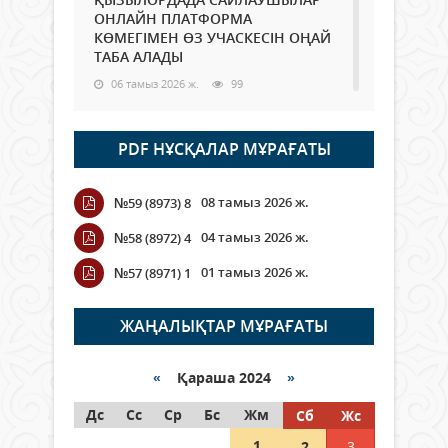
ОНЛАЙН ПЛАТФОРМА
КӨМЕГІМЕН ӨЗ УЧАСКЕСІН ОҢАЙ
ТАБА АЛАДЫ
06 тамыз 2026 ж.
99
Open Air: Қызылорда облысы
PDF НҰСҚАЛАР МҰРАҒАТЫ
полиция департаменті 20
мыңнан астам көрерменнің
қауіпсіздігін қамтамасыз етті
08 тамыз 2026 ж.
№59 (8973) 8
06 тамыз 2026 ж.
118
04 тамыз 2026 ж.
№58 (8972) 4
Wi-Fi ҚАБЫРҒА АРҚЫЛЫ ҚАЛАЙ
01 тамыз 2026 ж.
№57 (8971) 1
ӨТЕДІ?
06 тамыз 2026 ж.
276
ЖАҢАЛЫҚТАР МҰРАҒАТЫ
Как могут проголосовать
граждане Казахстана,
«
Қараша 2024
»
находящиеся за рубежом?
Дс
Сс
Ср
Бс
Жм
Сб
Жс
05 тамыз 2026 ж.
158
1
2
3