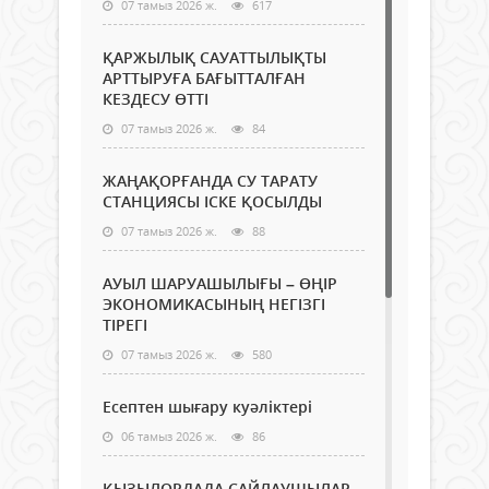
07 тамыз 2026 ж.
617
ҚАРЖЫЛЫҚ САУАТТЫЛЫҚТЫ
АРТТЫРУҒА БАҒЫТТАЛҒАН
КЕЗДЕСУ ӨТТІ
07 тамыз 2026 ж.
84
ЖАҢАҚОРҒАНДА СУ ТАРАТУ
СТАНЦИЯСЫ ІСКЕ ҚОСЫЛДЫ
07 тамыз 2026 ж.
88
АУЫЛ ШАРУАШЫЛЫҒЫ – ӨҢІР
ЭКОНОМИКАСЫНЫҢ НЕГІЗГІ
ТІРЕГІ
07 тамыз 2026 ж.
580
Есептен шығару куәліктері
06 тамыз 2026 ж.
86
ҚЫЗЫЛОРДАДА САЙЛАУШЫЛАР