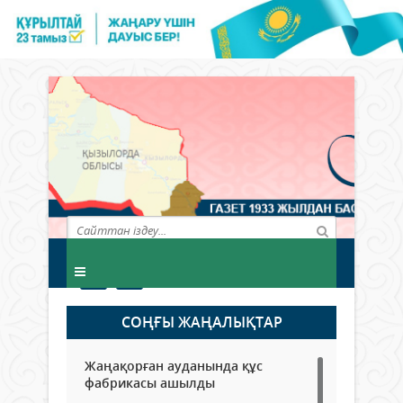
СОҢҒЫ ЖАҢАЛЫҚТАР
Жаңақорған ауданында құс
фабрикасы ашылды