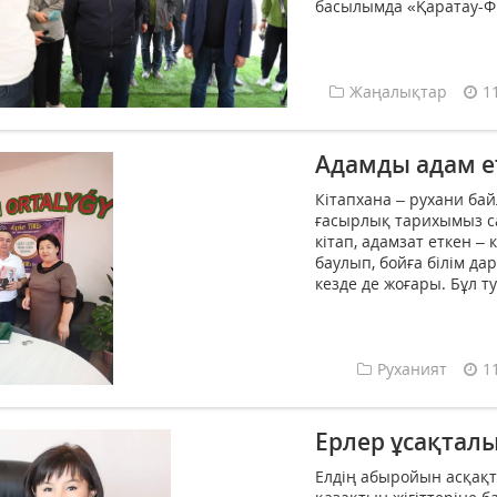
басылымда «Қаратау-Фр
Жаңалықтар
1
Адамды адам ет
Кітапхана – рухани ба
ғасырлық тарихымыз са
кітап, адамзат еткен –
баулып, бойға білім 
кезде де жоғары. Бұл 
Руханият
1
Ерлер ұсақталы
Елдің абыройын асқақт