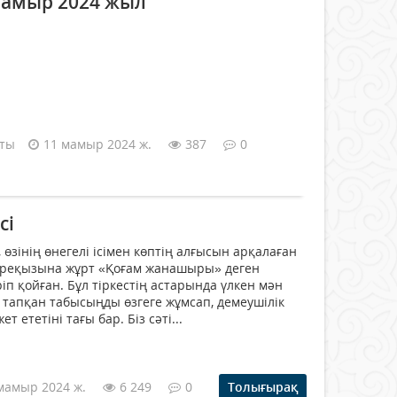
 мамыр 2024 жыл
аты
11 мамыр 2024 ж.
387
0
сі
 өзінің өнегелі ісімен көптің алғысын арқалаған
реқызына жұрт «Қоғам жанашыры» деген
п қойған. Бұл тіркестің астарында үлкен мән
тапқан табысыңды өзгеге жұмсап, демеушілік
т ететіні тағы бар. Біз сәті...
мамыр 2024 ж.
6 249
0
Толығырақ