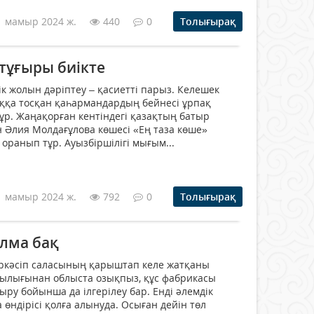
1 мамыр 2024 ж.
440
0
Толығырақ
тұғыры биікте
к жолын дәріптеу – қасиетті парыз. Келешек
оққа тосқан қаһармандардың бейнесі ұрпақ
р. Жаңақорған кентіндегі қазақтың батыр
н Әлия Молдағұлова көшесі «Ең таза көше»
оранып тұр. Ауызбіршілігі мығым...
1 мамыр 2024 ж.
792
0
Толығырақ
алма бақ
ркәсіп саласының қарыштап келе жатқаны
ылығынан облыста озықпыз, құс фабрикасы
ру бойынша да ілгерілеу бар. Енді әлемдік
өндірісі қолға алынуда. Осыған дейін төл