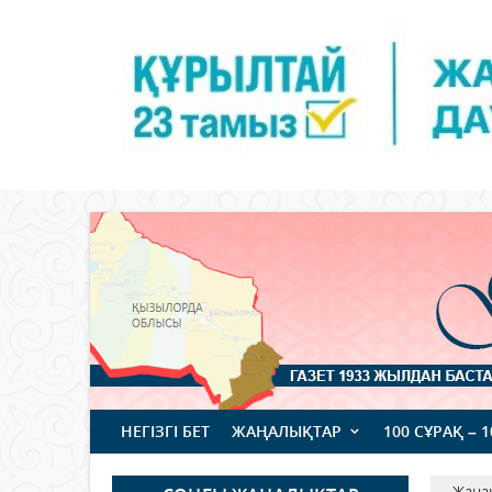
НЕГІЗГІ БЕТ
ЖАҢАЛЫҚТАР
100 СҰРАҚ – 
Жаңа