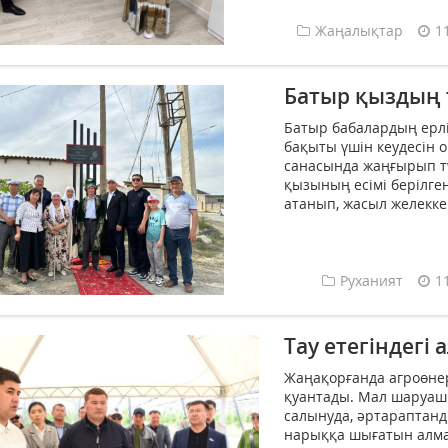
Жаңалықтар
1
Батыр қыздың 
Батыр бабалардың ерлі
бақыты үшін кеудесін 
санасында жаңғырып тұ
қызының есімі берілге
атанып, жасыл желекке 
Руханият
1
Тау етегіндегі 
Жаңақорғанда агроөне
қуантады. Мал шаруаш
салынуда, әртараптанды
нарыққа шығатын алма 