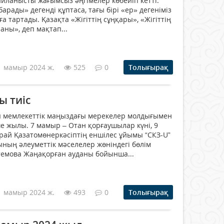
айланысты жағымсыз әңгімелер көбейіп кетті.
барады» дегенді құптаса, тағы бірі «ер» дегеніміз
ға тартады. Қазақта «Жігіттің сұңқары», «Жігіттің
аны», деп мақтап...
1 мамыр 2024 ж.
525
0
Толығырақ
ы тиіс
мемлекеттік маңыздағы мерекелер молдығымен
ше жылы. 7 мамыр – Отан қорғаушылар күні, 9
орай Қазатомөнеркәсіптің еншілес ұйымы “СКЗ-U”
ың әлеуметтік мәселелер жөніндегі бөлім
темова Жаңақорған ауданы бойынша...
1 мамыр 2024 ж.
493
0
Толығырақ