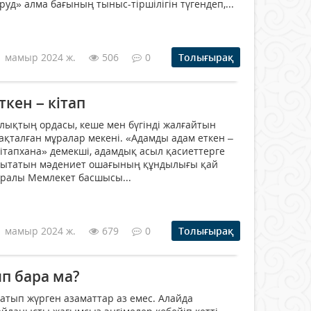
уд» алма бағының тыныс-тіршілігін түгендеп,...
1 мамыр 2024 ж.
506
0
Толығырақ
кен – кітап
йлықтың ордасы, кеше мен бүгінді жалғайтын
қталған мұралар мекені. «Адамды адам еткен –
 кітапхана» демекші, адамдық асыл қасиеттерге
дарытатын мәдениет ошағының құндылығы қай
туралы Мемлекет басшысы...
1 мамыр 2024 ж.
679
0
Толығырақ
п бара ма?
атып жүрген азаматтар аз емес. Алайда