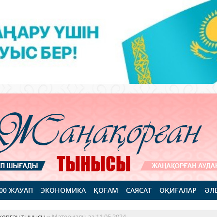
100 ЖАУАП
ЭКОНОМИКА
ҚОҒАМ
САЯСАТ
ОҚИҒАЛАР
ӘЛ
қорған тынысы
» Материалы за 11.05.2024