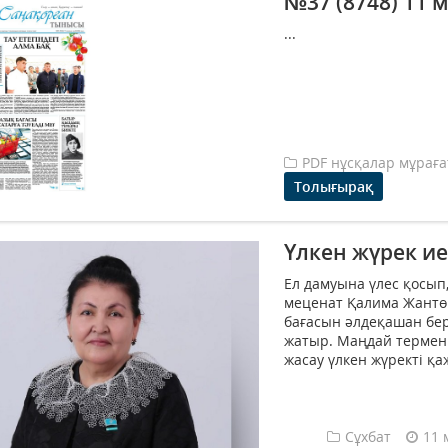
№37 (8748) 11
...
PDF нұсқалар мұрағ
Толығырақ
Үлкен жүрек ие
Ел дамуына үлес қосып,
меценат Қалима Жантө
бағасын әлдеқашан бері
жатыр. Маңдай термен 
жасау үлкен жүректі қаже
Сұхбат
11 