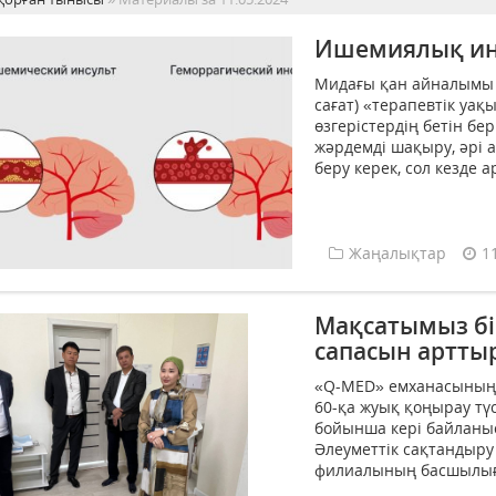
Ишемиялық инс
Мидағы қан айналымы б
сағат) «терапевтік уақ
өзгерістердің бетін бе
жәрдемді шақыру, әрі 
беру керек, сол кезде 
Жаңалықтар
1
Мақсатымыз бі
сапасын артты
«Q-MED» емханасының 
60-қа жуық қоңырау тү
бойынша кері байланыс
Әлеуметтік сақтандыр
филиалының басшылығы