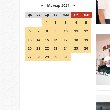
«
Мамыр 2024
»
Как могут проголосовать
Дс
граждане Казахстана,
Сс
Ср
Бс
Жм
Сб
Жс
находящиеся за рубежом?
1
2
3
4
5
05 тамыз 2026 ж.
122
6
7
8
9
10
11
12
Шетелде жүрген Қазақстан
13
14
15
16
17
18
19
азаматтары қалай дауыс
бере алады?
20
21
22
23
24
25
26
05 тамыз 2026 ж.
134
27
28
29
30
31