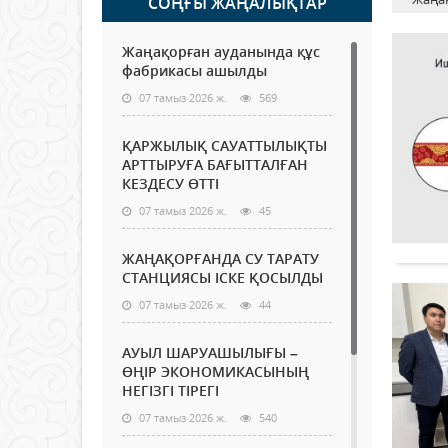
СОҢҒЫ ЖАҢАЛЫҚТАР
Жаңақорған ауданында құс
фабрикасы ашылды
07 тамыз 2026 ж.
569
ҚАРЖЫЛЫҚ САУАТТЫЛЫҚТЫ
АРТТЫРУҒА БАҒЫТТАЛҒАН
КЕЗДЕСУ ӨТТІ
07 тамыз 2026 ж.
45
ЖАҢАҚОРҒАНДА СУ ТАРАТУ
СТАНЦИЯСЫ ІСКЕ ҚОСЫЛДЫ
07 тамыз 2026 ж.
44
АУЫЛ ШАРУАШЫЛЫҒЫ –
ӨҢІР ЭКОНОМИКАСЫНЫҢ
НЕГІЗГІ ТІРЕГІ
07 тамыз 2026 ж.
540