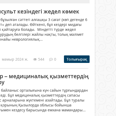
ульт кезіндегі жедел көмек
ұзылған сәттегі алғашқы 3 сағат (көп дегенде 6
ыт» деп аталады. Өйткеніі, бұл кездері мидағы
рі қайтаруға болады. Міндетті түрде жедел
аурудың белгілері жайлы нақты, толық мәлімет
арнайы неврологиялық...
1 мамыр 2024 ж.
544
0
Толығырақ
р – медициналық қызметтердің
ру
байланыс орталығына күн сайын тұрғындардан
седі. Бұл медициналық қызметтердің сапасы
 арналарына жүктемені азайтады. Бұл туралы
у қорының Қызылорда облысы бойынша
мен кездесу барысында емхана мамандары...