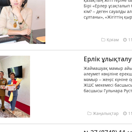
қазақтың жігіттеріне б
Бірі «Ерлер ұсақталып 
кім? – деген сауалды ал
сұлтаны», «Жігіттің қыр
Қоғам
1
Ерлік ұлықталу
Жаймашуақ мамыр айы 
әлеумет көңіліне ерек
мамыр – жеңіс күніне 
ЖШС мекемесі басшысын
басшысы Гульнара Рүс
Жаңалықтар
1