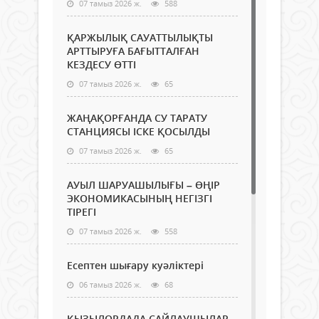
07 тамыз 2026 ж.
588
ҚАРЖЫЛЫҚ САУАТТЫЛЫҚТЫ
АРТТЫРУҒА БАҒЫТТАЛҒАН
КЕЗДЕСУ ӨТТІ
07 тамыз 2026 ж.
65
ЖАҢАҚОРҒАНДА СУ ТАРАТУ
СТАНЦИЯСЫ ІСКЕ ҚОСЫЛДЫ
07 тамыз 2026 ж.
65
АУЫЛ ШАРУАШЫЛЫҒЫ – ӨҢІР
ЭКОНОМИКАСЫНЫҢ НЕГІЗГІ
ТІРЕГІ
07 тамыз 2026 ж.
558
Есептен шығару куәліктері
06 тамыз 2026 ж.
68
ҚЫЗЫЛОРДАДА САЙЛАУШЫЛАР