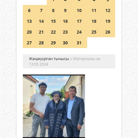
Шетелде жүрген Қазақстан
6
7
8
9
10
11
12
азаматтары қалай дауыс бере
алады?
13
14
15
16
17
18
19
05 тамыз 2026 ж.
149
20
21
22
23
24
25
26
27
28
29
30
31
Жаңақорған тынысы
» Материалы за
13.05.2024
Ты
ар
құ
көр
Жаңалықтар
Бүгі
«Ард
13 мамыр
арда
2024 ж.
пар
452
0
жоб
Толығырақ