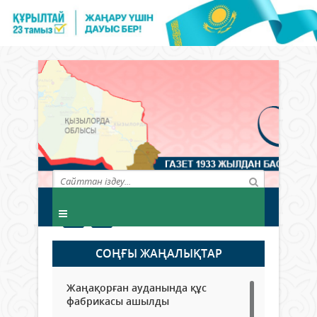
СОҢҒЫ ЖАҢАЛЫҚТАР
Жаңақорған ауданында құс
фабрикасы ашылды