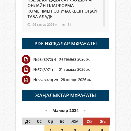
ОНЛАЙН ПЛАТФОРМА
КӨМЕГІМЕН ӨЗ УЧАСКЕСІН ОҢАЙ
ТАБА АЛАДЫ
06 тамыз 2026 ж.
81
Open Air: Қызылорда облысы
PDF НҰСҚАЛАР МҰРАҒАТЫ
полиция департаменті 20
мыңнан астам көрерменнің
қауіпсіздігін қамтамасыз етті
04 тамыз 2026 ж.
№58 (8972) 4
06 тамыз 2026 ж.
88
01 тамыз 2026 ж.
№57 (8971) 1
Wi-Fi ҚАБЫРҒА АРҚЫЛЫ ҚАЛАЙ
28 шілде 2026 ж.
№56 (8970) 28
ӨТЕДІ?
06 тамыз 2026 ж.
257
ЖАҢАЛЫҚТАР МҰРАҒАТЫ
Как могут проголосовать
граждане Казахстана,
«
Мамыр 2024
»
находящиеся за рубежом?
Дс
Сс
Ср
Бс
Жм
Сб
Жс
05 тамыз 2026 ж.
139
1
2
3
4
5