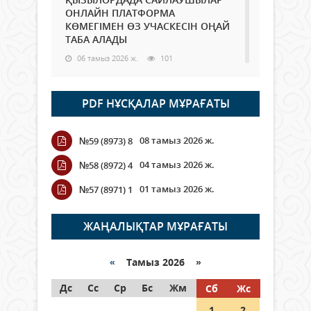
ОНЛАЙН ПЛАТФОРМА
КӨМЕГІМЕН ӨЗ УЧАСКЕСІН ОҢАЙ
ТАБА АЛАДЫ
06 тамыз 2026 ж.
101
Open Air: Қызылорда облысы
PDF НҰСҚАЛАР МҰРАҒАТЫ
полиция департаменті 20
мыңнан астам көрерменнің
қауіпсіздігін қамтамасыз етті
08 тамыз 2026 ж.
№59 (8973) 8
06 тамыз 2026 ж.
124
04 тамыз 2026 ж.
№58 (8972) 4
Wi-Fi ҚАБЫРҒА АРҚЫЛЫ ҚАЛАЙ
01 тамыз 2026 ж.
№57 (8971) 1
ӨТЕДІ?
06 тамыз 2026 ж.
278
ЖАҢАЛЫҚТАР МҰРАҒАТЫ
Как могут проголосовать
граждане Казахстана,
«
Тамыз 2026 »
находящиеся за рубежом?
Дс
Сс
Ср
Бс
Жм
Сб
Жс
05 тамыз 2026 ж.
160
1
2