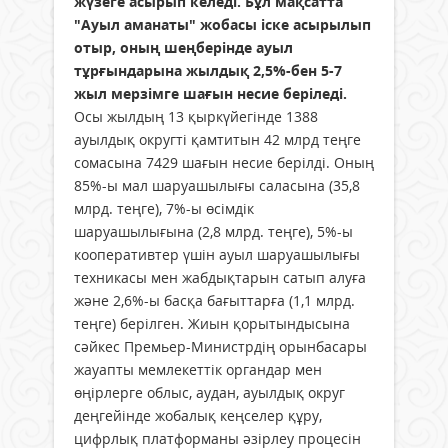
жүзеге асырып келеді. Бұл мақсатта
"Ауыл аманаты" жобасы іске асырылып
отыр, оның шеңберінде ауыл
тұрғындарына жылдық 2,5%-бен 5-7
жыл мерзімге шағын несие беріледі.
Осы жылдың 13 қыркүйегінде 1388
ауылдық округті қамтитын 42 млрд теңге
сомасына 7429 шағын несие берілді. Оның
85%-ы мал шаруашылығы саласына (35,8
млрд. теңге), 7%-ы өсімдік
шаруашылығына (2,8 млрд. теңге), 5%-ы
кооперативтер үшін ауыл шаруашылығы
техникасы мен жабдықтарын сатып алуға
және 2,6%-ы басқа бағыттарға (1,1 млрд.
теңге) берілген. Жиын қорытындысына
сәйкес Премьер-Министрдің орынбасары
жауапты мемлекеттік органдар мен
өңірлерге облыс, аудан, ауылдық округ
деңгейінде жобалық кеңселер құру,
цифрлық платформаны әзірлеу процесін