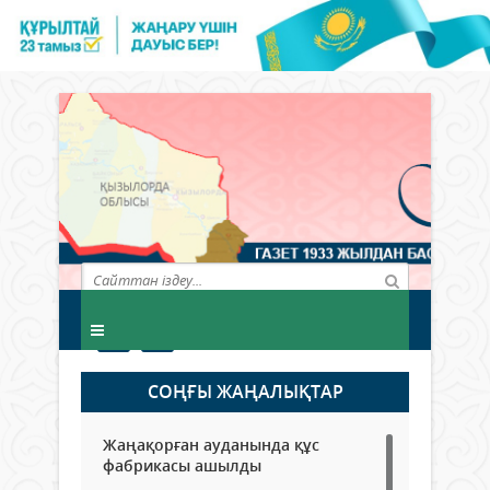
СОҢҒЫ ЖАҢАЛЫҚТАР
Жаңақорған ауданында құс
фабрикасы ашылды