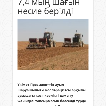
7,4 мың шағын
несие берілді
Үкімет Президенттің ауыл
шаруашылығы кооперациясы арқылы
ауылдағы кәсіпкерлікті дамыту
жөніндегі тапсырмасын белсенді түрде