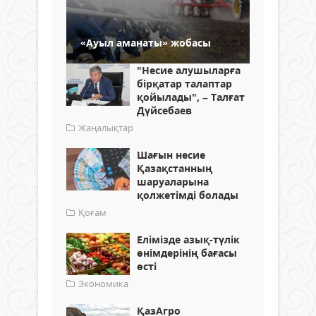
«Ауыл аманаты» жобасы
"Несие алушыларға
бірқатар талаптар
қойылады", – Талғат
Дүйсебаев
Жаңалықтар
Шағын несие
Қазақстанның
шаруаларына
қолжетімді болады
Қоғам
Елімізде азық-түлік
өнімдерінің бағасы
өсті
Экономика
ҚазАгро