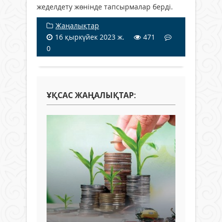
жеделдету жөнінде тапсырмалар берді.
Жаңалықтар
16 қыркүйек 2023 ж.
471
0
ҰҚСАС ЖАҢАЛЫҚТАР: