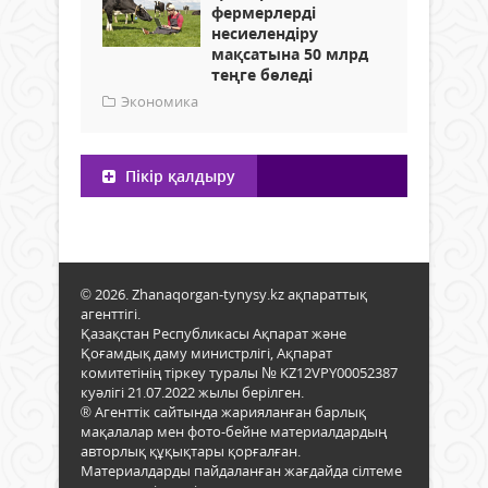
фермерлерді
несиелендіру
мақсатына 50 млрд
теңге бөледі
Экономика
Пікір қалдыру
© 2026. Zhanaqorgan-tynysy.kz ақпараттық
агенттігі.
Қазақстан Республикасы Ақпарат және
Қоғамдық даму министрлігі, Ақпарат
комитетінің тіркеу туралы № KZ12VPY00052387
куәлігі 21.07.2022 жылы берілген.
® Агенттік сайтында жарияланған барлық
мақалалар мен фото-бейне материалдардың
авторлық құқықтары қорғалған.
Материалдарды пайдаланған жағдайда сілтеме