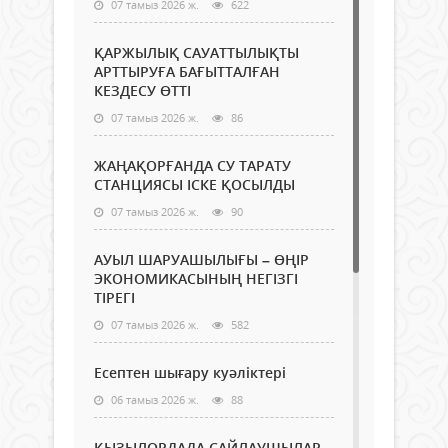
07 тамыз 2026 ж.
622
ҚАРЖЫЛЫҚ САУАТТЫЛЫҚТЫ
АРТТЫРУҒА БАҒЫТТАЛҒАН
КЕЗДЕСУ ӨТТІ
07 тамыз 2026 ж.
86
ЖАҢАҚОРҒАНДА СУ ТАРАТУ
СТАНЦИЯСЫ ІСКЕ ҚОСЫЛДЫ
07 тамыз 2026 ж.
90
АУЫЛ ШАРУАШЫЛЫҒЫ – ӨҢІР
ЭКОНОМИКАСЫНЫҢ НЕГІЗГІ
ТІРЕГІ
07 тамыз 2026 ж.
582
Есептен шығару куәліктері
06 тамыз 2026 ж.
88
ҚЫЗЫЛОРДАДА САЙЛАУШЫЛАР