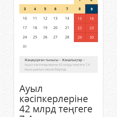
Шетелде жүрген Қазақстан
3
4
5
6
7
8
9
азаматтары қалай дауыс бере
алады?
10
11
12
13
14
15
16
05 тамыз 2026 ж.
171
17
18
19
20
21
22
23
24
25
26
27
28
29
30
31
Жаңақорған тынысы
»
Жаңалықтар
»
Ауыл кәсіпкерлеріне 42 млрд теңгеге 7,4
мың шағын несие берілді
Ауыл
кәсіпкерлеріне
42 млрд теңгеге