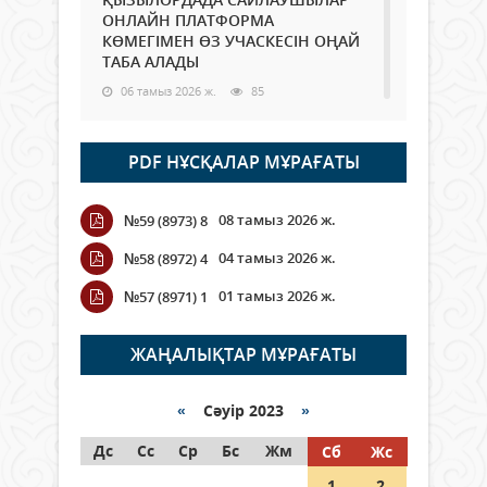
ОНЛАЙН ПЛАТФОРМА
КӨМЕГІМЕН ӨЗ УЧАСКЕСІН ОҢАЙ
ТАБА АЛАДЫ
06 тамыз 2026 ж.
85
Open Air: Қызылорда облысы
PDF НҰСҚАЛАР МҰРАҒАТЫ
полиция департаменті 20
мыңнан астам көрерменнің
қауіпсіздігін қамтамасыз етті
08 тамыз 2026 ж.
№59 (8973) 8
06 тамыз 2026 ж.
94
04 тамыз 2026 ж.
№58 (8972) 4
Wi-Fi ҚАБЫРҒА АРҚЫЛЫ ҚАЛАЙ
01 тамыз 2026 ж.
№57 (8971) 1
ӨТЕДІ?
06 тамыз 2026 ж.
262
ЖАҢАЛЫҚТАР МҰРАҒАТЫ
Как могут проголосовать
граждане Казахстана,
«
Сәуір 2023
»
находящиеся за рубежом?
Дс
Сс
Ср
Бс
Жм
Сб
Жс
05 тамыз 2026 ж.
144
1
2