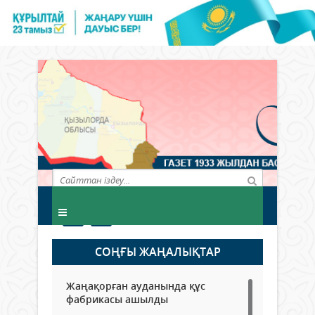
СОҢҒЫ ЖАҢАЛЫҚТАР
Жаңақорған ауданында құс
фабрикасы ашылды