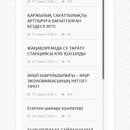
07 тамыз 2026 ж.
593
ҚАРЖЫЛЫҚ САУАТТЫЛЫҚТЫ
АРТТЫРУҒА БАҒЫТТАЛҒАН
КЕЗДЕСУ ӨТТІ
07 тамыз 2026 ж.
69
ЖАҢАҚОРҒАНДА СУ ТАРАТУ
СТАНЦИЯСЫ ІСКЕ ҚОСЫЛДЫ
07 тамыз 2026 ж.
70
АУЫЛ ШАРУАШЫЛЫҒЫ – ӨҢІР
ЭКОНОМИКАСЫНЫҢ НЕГІЗГІ
ТІРЕГІ
07 тамыз 2026 ж.
563
Есептен шығару куәліктері
06 тамыз 2026 ж.
72
ҚЫЗЫЛОРДАДА САЙЛАУШЫЛАР