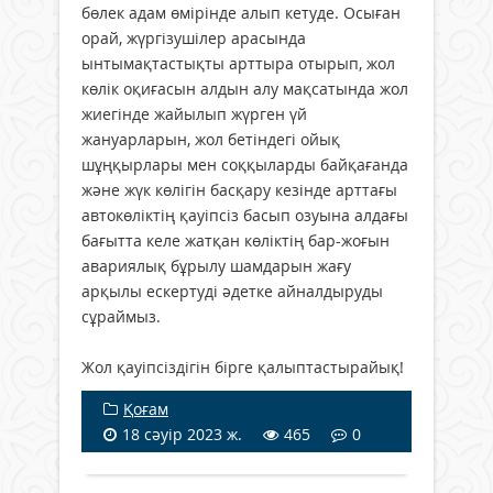
бөлек адам өмірінде алып кетуде. Осыған
орай, жүргізушілер арасында
ынтымақтастықты арттыра отырып, жол
көлік оқиғасын алдын алу мақсатында жол
жиегінде жайылып жүрген үй
жануарларын, жол бетіндегі ойық
шұңқырлары мен соққыларды байқағанда
және жүк көлігін басқару кезінде арттағы
автокөліктің қауіпсіз басып озуына алдағы
бағытта келе жатқан көліктің бар-жоғын
авариялық бұрылу шамдарын жағу
арқылы ескертуді әдетке айналдыруды
сұраймыз.
Жол қауіпсіздігін бірге қалыптастырайық!
Қоғам
18 сәуір 2023 ж.
465
0