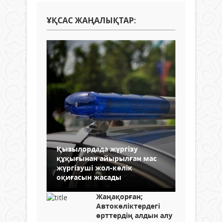
ҰҚСАС ЖАҢАЛЫҚТАР:
Қызылордада жүргізу
құқығынан айырылған мас
жүргізуші жол-көлік
оқиғасын жасады
Жаңақорған;
Автокөліктердегі
өрттердің алдын алу