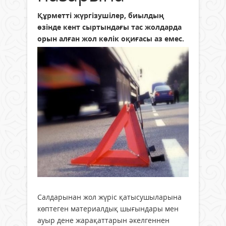
Құрметті жүргізушілер, биылдың
өзінде кент сыртындағы тас жолдарда
орын алған жол көлік оқиғасы аз емес.
Салдарынан жол жүріс қатысушыларына
көптеген материалдық шығындары мен
ауыр дене жарақаттарын әкелгеннен