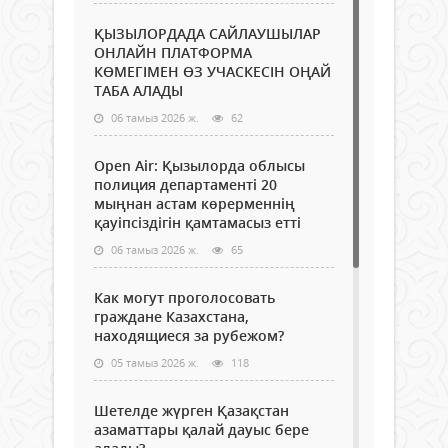
ҚЫЗЫЛОРДАДА САЙЛАУШЫЛАР
ОНЛАЙН ПЛАТФОРМА
КӨМЕГІМЕН ӨЗ УЧАСКЕСІН ОҢАЙ
ТАБА АЛАДЫ
06 тамыз 2026 ж.
62
Open Air: Қызылорда облысы
полиция департаменті 20
мыңнан астам көрерменнің
қауіпсіздігін қамтамасыз етті
06 тамыз 2026 ж.
65
Как могут проголосовать
граждане Казахстана,
находящиеся за рубежом?
05 тамыз 2026 ж.
118
Шетелде жүрген Қазақстан
азаматтары қалай дауыс бере