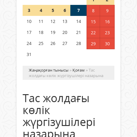
3
4
5
6
7
8
9
Германия аптап ыстыққа
байланысты суды үнемдей
10
11
12
13
14
15
16
бастады
17
18
19
20
21
22
23
04 тамыз 2026 ж.
96
24
25
26
27
28
29
30
31
Жаңақорған тынысы
»
Қоғам
» Тас
жолдағы көлік жүргізушілері назарына
Тас жолдағы
көлік
жүргізушілері
назарына