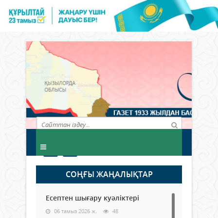
СОҢҒЫ ЖАҢАЛЫҚТАР
Есептен шығару куәліктері
06 тамыз 2026 ж.
48