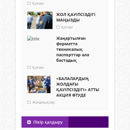
Қоғам
ЖОЛ ҚАУІПСІЗДІГІ
МАҢЫЗДЫ
Қоғам
Жаңартылған
форматта
техникалық
паспорттар ала
бастадық
Қоғам
«БАЛАЛАРДЫҢ
ЖОЛДАҒЫ
ҚАУІПСІЗДІГІ» АТТЫ
АКЦИЯ ӨТУДЕ
Жаңалықтар
Пікір қалдыру