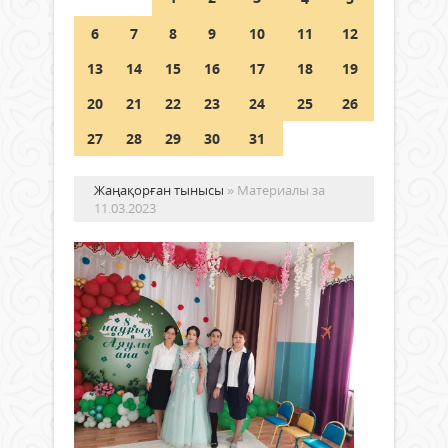
Шетелде жүрген Қазақстан
6
7
8
9
10
11
12
азаматтары қалай дауыс бере
алады?
13
14
15
16
17
18
19
05 тамыз 2026 ж.
149
20
21
22
23
24
25
26
27
28
29
30
31
Жаңақорған тынысы
» Материалы за
11.03.2023
Ең
ая
ме
Анал
мере
Жаңалықтар
орай
11 наурыз
Жаңа
2023 ж.
кент
450
0
Арн
Толығырақ
бала