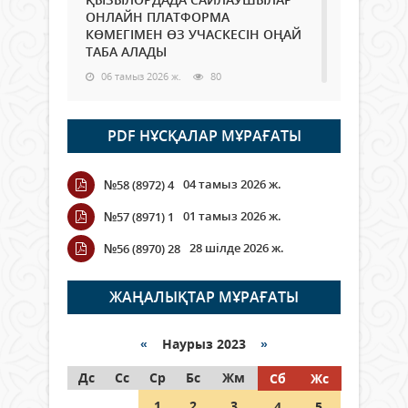
ОНЛАЙН ПЛАТФОРМА
КӨМЕГІМЕН ӨЗ УЧАСКЕСІН ОҢАЙ
ТАБА АЛАДЫ
06 тамыз 2026 ж.
80
Open Air: Қызылорда облысы
PDF НҰСҚАЛАР МҰРАҒАТЫ
полиция департаменті 20
мыңнан астам көрерменнің
қауіпсіздігін қамтамасыз етті
04 тамыз 2026 ж.
№58 (8972) 4
06 тамыз 2026 ж.
88
01 тамыз 2026 ж.
№57 (8971) 1
Wi-Fi ҚАБЫРҒА АРҚЫЛЫ ҚАЛАЙ
28 шілде 2026 ж.
№56 (8970) 28
ӨТЕДІ?
06 тамыз 2026 ж.
257
ЖАҢАЛЫҚТАР МҰРАҒАТЫ
Как могут проголосовать
граждане Казахстана,
«
Наурыз 2023
»
находящиеся за рубежом?
Дс
Сс
Ср
Бс
Жм
Сб
Жс
05 тамыз 2026 ж.
139
1
2
3
4
5