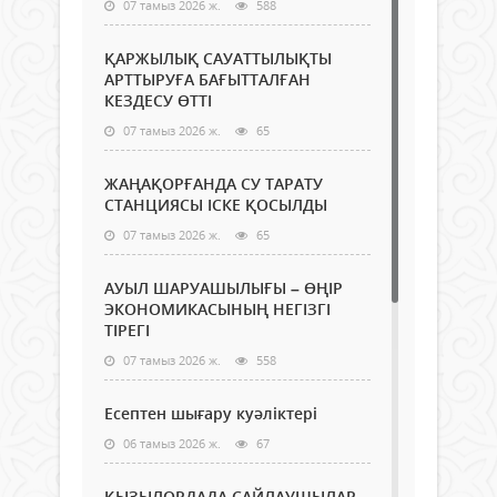
07 тамыз 2026 ж.
588
ҚАРЖЫЛЫҚ САУАТТЫЛЫҚТЫ
АРТТЫРУҒА БАҒЫТТАЛҒАН
КЕЗДЕСУ ӨТТІ
07 тамыз 2026 ж.
65
ЖАҢАҚОРҒАНДА СУ ТАРАТУ
СТАНЦИЯСЫ ІСКЕ ҚОСЫЛДЫ
07 тамыз 2026 ж.
65
АУЫЛ ШАРУАШЫЛЫҒЫ – ӨҢІР
ЭКОНОМИКАСЫНЫҢ НЕГІЗГІ
ТІРЕГІ
07 тамыз 2026 ж.
558
Есептен шығару куәліктері
06 тамыз 2026 ж.
67
ҚЫЗЫЛОРДАДА САЙЛАУШЫЛАР