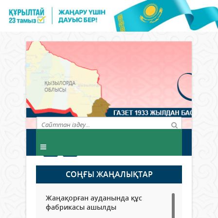
СОҢҒЫ ЖАҢАЛЫҚТАР
Жаңақорған ауданында құс
фабрикасы ашылды