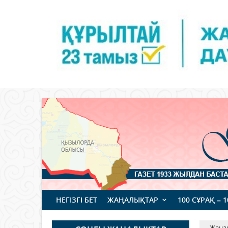
НЕГІЗГІ БЕТ
ЖАҢАЛЫҚТАР
100 СҰРАҚ – 
Жаңа