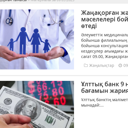
Жаңақорған ж
мәселелері бо
өтеді
Әлеуметтік медицинал
бойынша филиалының 
бойынша консультациял
кездесулер ағымдағы ж
сағат 09.00, Жаңақорған
Жаңалықтар
09
Ұлттық банк 9 
бағамын жари
Ұлттық банктің мәліме
мынадай:...