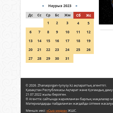
«
Наурыз 2023
»
Как могут проголосовать
Дс
граждане Казахстана,
Сс
Ср
Бс
Жм
Сб
Жс
находящиеся за рубежом?
1
2
3
4
5
05 тамыз 2026 ж.
157
6
7
8
9
10
11
12
Шетелде жүрген Қазақстан
13
14
15
16
17
18
19
азаматтары қалай дауыс
бере алады?
20
21
22
23
24
25
26
05 тамыз 2026 ж.
168
27
28
29
30
31
© 2026. Zhanaqorgan-tynysy.kz ақпараттық агенттігі.
Қазақстан Республикасы Ақпарат және Қоғамдық даму м
21.07.2022 жылы берілген.
® Агенттік сайтында жарияланған барлық мақалалар 
Материалдарды пайдаланған жағдайда сілтеме жасалуы
Меншік иесі:
«Сыр медиа»
ЖШС.