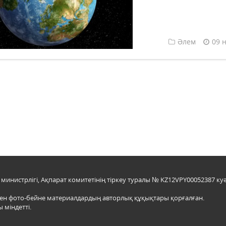
Әлем
09 
инистрлігі, Ақпарат комитетінің тіркеу туралы № KZ12VPY00052387 куә
мен фото-бейне материалдардың авторлық құқықтары қорғалған.
 міндетті.