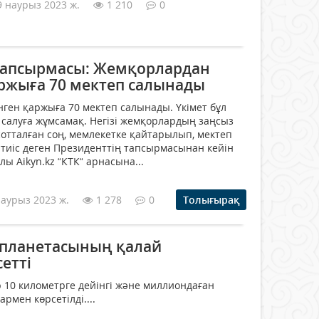
9 наурыз 2023 ж.
1 210
0
тапсырмасы: Жемқорлардан
аржыға 70 мектеп салынады
ген қаржыға 70 мектеп салынады. Үкімет бұл
салуға жұмсамақ. Негізі жемқорлардың заңсыз
отталған соң, мемлекетке қайтарылып, мектеп
иіс деген Президенттің тапсырмасынан кейін
лы Aikyn.kz “КТК“ арнасына...
наурыз 2023 ж.
1 278
0
Толығырақ
планетасының қалай
сетті
р 10 километрге дейінгі және миллиондаған
рмен көрсетілді....