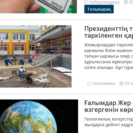
Хабарландыру
0
Толығырақ
Президенттің 
тәркіленген қ
Жемқорлардан тәркілен
қаржыны білім ошағын 
тапқан қаржысы олар с
құрылысына жұмсалуы т
қолға алынды. Бұл тура
Экономика
09 
Ғалымдар Жер 
өзгергенін көр
Геологиялық өзгерісте
жылдарға дейінгі кадрла