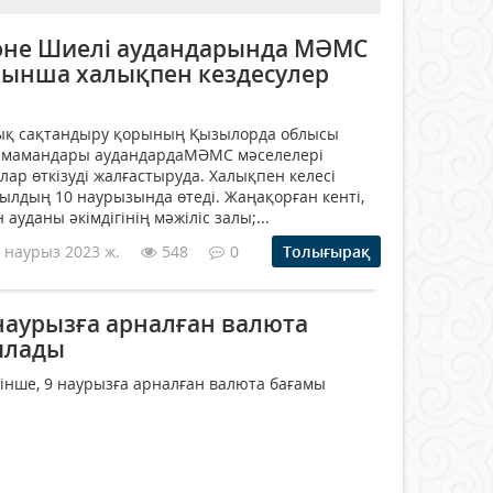
әне Шиелі аудандарында МӘМС
йынша халықпен кездесулер
ық сақтандыру қорының Қызылорда облысы
мамандары аудандардаМӘМС мәселелері
ар өткізуді жалғастыруда. Халықпен келесі
ылдың 10 наурызында өтеді. Жаңақорған кенті,
 ауданы әкімдігінің мәжіліс залы;...
 наурыз 2023 ж.
548
0
Толығырақ
наурызға арналған валюта
ялады
тінше, 9 наурызға арналған валюта бағамы