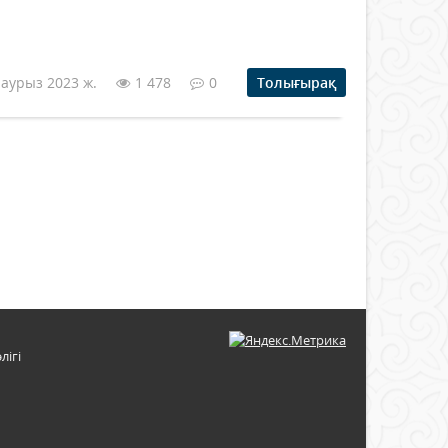
наурыз 2023 ж.
1 478
0
Толығырақ
лігі