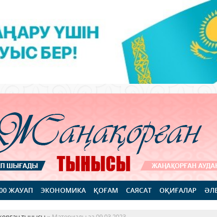
100 ЖАУАП
ЭКОНОМИКА
ҚОҒАМ
САЯСАТ
ОҚИҒАЛАР
ӘЛ
қорған тынысы
» Материалы за 09.03.2023