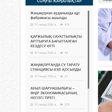
СОҢҒЫ ЖАҢАЛЫҚТАР
Жаңақорған ауданында құс
фабрикасы ашылды
07 тамыз 2026 ж.
616
ҚАРЖЫЛЫҚ САУАТТЫЛЫҚТЫ
АРТТЫРУҒА БАҒЫТТАЛҒАН
КЕЗДЕСУ ӨТТІ
07 тамыз 2026 ж.
83
ЖАҢАҚОРҒАНДА СУ ТАРАТУ
СТАНЦИЯСЫ ІСКЕ ҚОСЫЛДЫ
07 тамыз 2026 ж.
87
АУЫЛ ШАРУАШЫЛЫҒЫ –
ӨҢІР ЭКОНОМИКАСЫНЫҢ
НЕГІЗГІ ТІРЕГІ
07 тамыз 2026 ж.
578