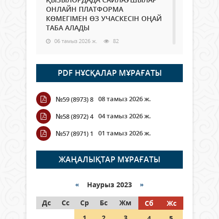
ОНЛАЙН ПЛАТФОРМА
КӨМЕГІМЕН ӨЗ УЧАСКЕСІН ОҢАЙ
ТАБА АЛАДЫ
06 тамыз 2026 ж.
82
Open Air: Қызылорда облысы
PDF НҰСҚАЛАР МҰРАҒАТЫ
полиция департаменті 20
мыңнан астам көрерменнің
қауіпсіздігін қамтамасыз етті
08 тамыз 2026 ж.
№59 (8973) 8
06 тамыз 2026 ж.
90
04 тамыз 2026 ж.
№58 (8972) 4
Wi-Fi ҚАБЫРҒА АРҚЫЛЫ ҚАЛАЙ
01 тамыз 2026 ж.
№57 (8971) 1
ӨТЕДІ?
06 тамыз 2026 ж.
258
ЖАҢАЛЫҚТАР МҰРАҒАТЫ
Как могут проголосовать
граждане Казахстана,
«
Наурыз 2023
»
находящиеся за рубежом?
Дс
Сс
Ср
Бс
Жм
Сб
Жс
05 тамыз 2026 ж.
140
1
2
3
4
5