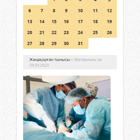
Шетелде жүрген Қазақстан
6
7
8
9
10
11
12
азаматтары қалай дауыс бере
алады?
13
14
15
16
17
18
19
05 тамыз 2026 ж.
150
20
21
22
23
24
25
26
27
28
29
30
31
Жаңақорған тынысы
» Материалы за
29.03.2023
«А
өм
сүр
жү
ал
Жаңалықтар
қа
29 наурыз
дә
2023 ж.
ау
216
0
тұ
Толығырақ