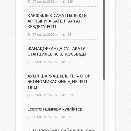
07 тамыз 2026 ж.
589
ҚАРЖЫЛЫҚ САУАТТЫЛЫҚТЫ
АРТТЫРУҒА БАҒЫТТАЛҒАН
КЕЗДЕСУ ӨТТІ
07 тамыз 2026 ж.
66
ЖАҢАҚОРҒАНДА СУ ТАРАТУ
СТАНЦИЯСЫ ІСКЕ ҚОСЫЛДЫ
07 тамыз 2026 ж.
66
АУЫЛ ШАРУАШЫЛЫҒЫ – ӨҢІР
ЭКОНОМИКАСЫНЫҢ НЕГІЗГІ
ТІРЕГІ
07 тамыз 2026 ж.
559
Есептен шығару куәліктері
06 тамыз 2026 ж.
69
ҚЫЗЫЛОРДАДА САЙЛАУШЫЛАР