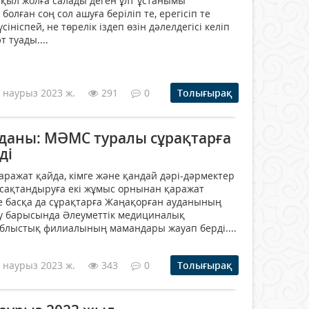
ақыл жолға салады деген ұлт ұстанымы
олған соң сол ашуға беріліп те, ерегісіп те
ініспей, не төрелік іздеп өзін дәлелдегісі келіп
т туады....
 наурыз 2023 ж.
291
0
Толығырақ
даны: МӘМС туралы сұрақтарға
ді
ражат қайда, кімге және қандай дәрі-дәрмектер
едсақтандыруға екі жұмыс орнынан қаражат
е басқа да сұрақтарға Жаңақорған ауданының
у барысында Әлеуметтік медициналық
блыстық филиалының мамандары жауап берді....
 наурыз 2023 ж.
343
0
Толығырақ