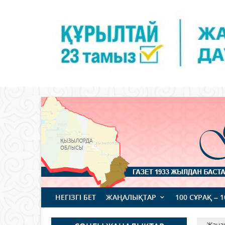
НЕГІЗГІ БЕТ
ЖАҢАЛЫҚТАР
100 СҰРАҚ – 
Жаңа