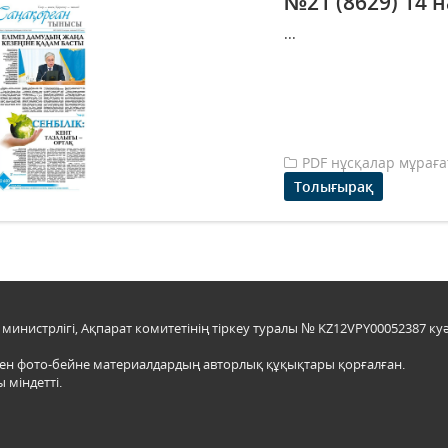
№21 (8629) 14 
...
PDF нұсқалар мұрағ
Толығырақ
инистрлігі, Ақпарат комитетінің тіркеу туралы № KZ12VPY00052387 куә
мен фото-бейне материалдардың авторлық құқықтары қорғалған.
 міндетті.