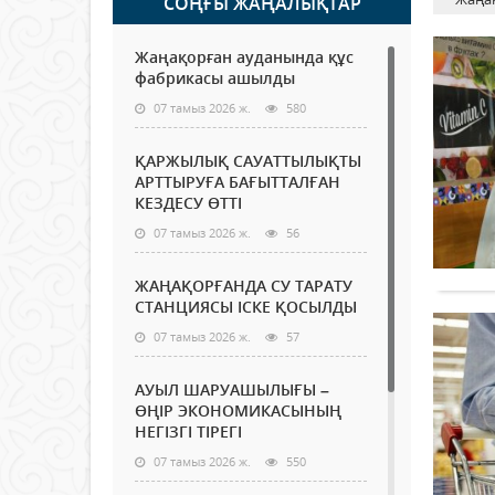
СОҢҒЫ ЖАҢАЛЫҚТАР
Жаңақорған ауданында құс
фабрикасы ашылды
07 тамыз 2026 ж.
580
ҚАРЖЫЛЫҚ САУАТТЫЛЫҚТЫ
АРТТЫРУҒА БАҒЫТТАЛҒАН
КЕЗДЕСУ ӨТТІ
07 тамыз 2026 ж.
56
ЖАҢАҚОРҒАНДА СУ ТАРАТУ
СТАНЦИЯСЫ ІСКЕ ҚОСЫЛДЫ
07 тамыз 2026 ж.
57
АУЫЛ ШАРУАШЫЛЫҒЫ –
ӨҢІР ЭКОНОМИКАСЫНЫҢ
НЕГІЗГІ ТІРЕГІ
07 тамыз 2026 ж.
550