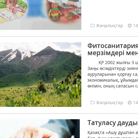
Жаңалықтар
14
Фитосанитариял
мерзімдері мен
ҚР 2002 жылғы 3 шілд
Заңы өсiмдiктердi зия
ауруларынан қорғау са
экономикалық, ұйымда
өнiмiн, оның сапасын с
Жаңалықтар
14
Татуласу дауды
Қазақта «Ашу дұшпан а