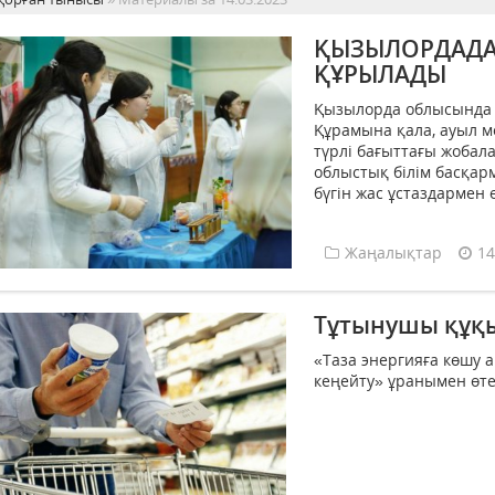
ҚЫЗЫЛОРДАДА
ҚҰРЫЛАДЫ
Қызылорда облысында 
Құрамына қала, ауыл ме
түрлі бағыттағы жобал
облыстық білім басқа
бүгін жас ұстаздармен ө
Жаңалықтар
14
Тұтынушы құқ
«Таза энергияға көшу 
кеңейту» ұранымен өтед