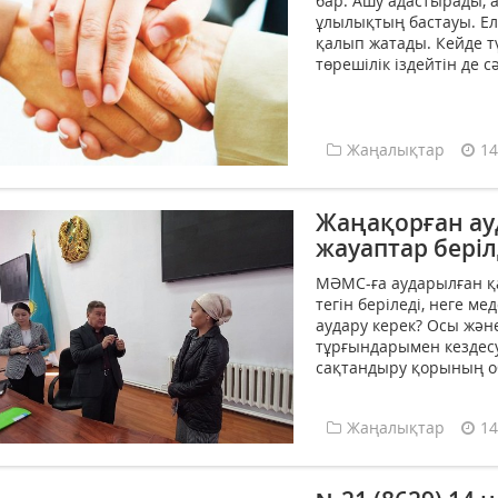
бар. Ашу адастырады, 
ұлылықтың бастауы. Ел б
қалып жатады. Кейде түс
төрешілік іздейтін де сә
Жаңалықтар
14
Жаңақорған ау
жауаптар беріл
МӘМС-ға аударылған қа
тегін беріледі, неге м
аудару керек? Осы жән
тұрғындарымен кездес
сақтандыру қорының о
Жаңалықтар
14