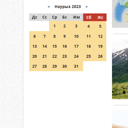
«
Наурыз 2023
»
Как могут проголосовать
Дс
граждане Казахстана,
Сс
Ср
Бс
Жм
Сб
Жс
находящиеся за рубежом?
1
2
3
4
5
05 тамыз 2026 ж.
133
6
7
8
9
10
11
12
Шетелде жүрген Қазақстан
13
14
15
16
17
18
19
азаматтары қалай дауыс
бере алады?
20
21
22
23
24
25
26
05 тамыз 2026 ж.
144
27
28
29
30
31