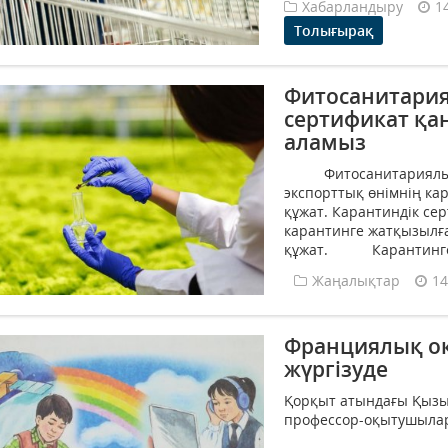
Хабарландыру
1
Толығырақ
Фитосанитария
сертификат қа
аламыз
Фитосанитариялық с
экспорттық өнімнің ка
құжат. Карантиндік се
карантинге жатқызылға
құжат. Карантинге жа
Жаңалықтар
14
Франциялық оқ
жүргізуде
Қорқыт атындағы Қызы
профессор-оқытушылар б