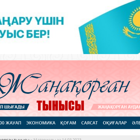
100 ЖАУАП
ЭКОНОМИКА
ҚОҒАМ
САЯСАТ
ОҚИҒАЛАР
ӘЛ
қорған тынысы
» Материалы за 14.03.2023