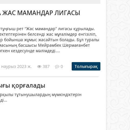
 ЖАС МАМАНДАР ЛИГАСЫ
тұңғыш рет “Жас мамандар” лигасы құрылады.
ктептерінен белсенді жас мұғалімдер енгізіліп,
ар бойынша жұмыс жасайтын болады. Бұл туралы
рмасының басшысы Мейрамбек Шермағанбет
ткен кездесуінде мәлімдеді....
 наурыз 2023 ж.
387
0
Толығырақ
ығы қорғалады
арқылы тұтынушылардың мүмкіндіктерін
і...