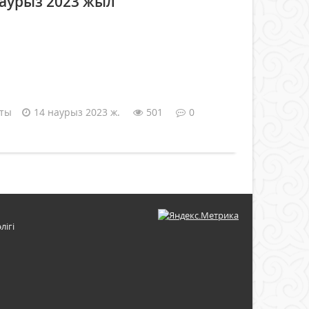
наурыз 2023 жыл
аты
14 наурыз 2023 ж.
501
0
лігі