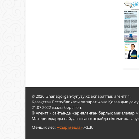
© 2026. Zhanaqorgan-tynysy.kz ақпараттық агенттігі.
Қазақстан Республикасы Ақпарат және Қоғамдық даму м
21.07.2022 жылы берілген.
® Агенттік сайтында жарияланған барлық мақалалар 
Материалдарды пайдаланған жағдайда сілтеме жасалуы
Меншік иесі:
«Сыр медиа»
ЖШС.