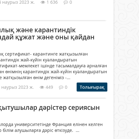
4 наурыз 2023 ж.
1 636
0
лық және карантиндік
ндай құжат және оны қайдан
ертификат- карантинге жатқызылған
рантиндік жай-күйін куәландыратын
ртификат-мемлекет ішінде тасымалдауға арналған
н өнімнің карантиндік жай-күйін куәландыратын
тқызылған өнім дегеніміз -...
 наурыз 2023 ж.
449
0
Толығырақ
ытушылар дәрістер сериясын
лорда университетінде Франция елінен келген
ілім алушыларға дәріс өткізуде. ...