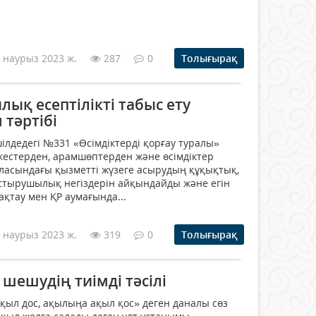
 наурыз 2023 ж.
287
0
Толығырақ
ық есептілікті табыс ету
 тәртібі
едегі №331 «Өсімдіктерді қорғау туралы»
нкестерден, арамшөптерден және өсiмдiктер
ласындағы қызметтi жүзеге асырудың құқықтық,
стырушылық негiздерiн айқындайды және егiн
ақтау мен ҚР аумағында...
 наурыз 2023 ж.
319
0
Толығырақ
 шешудің тиімді тәсілі
қыл дос, ақылыңа ақыл қос» деген даналы сөз