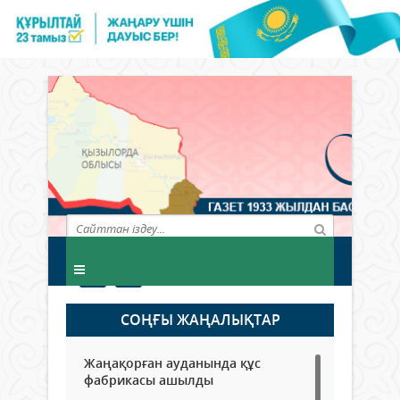
СОҢҒЫ ЖАҢАЛЫҚТАР
Жаңақорған ауданында құс
фабрикасы ашылды