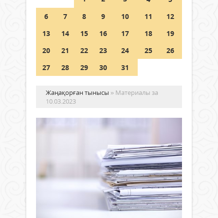
Шетелде жүрген Қазақстан
6
7
8
9
10
11
12
азаматтары қалай дауыс бере
алады?
13
14
15
16
17
18
19
05 тамыз 2026 ж.
147
20
21
22
23
24
25
26
27
28
29
30
31
Жаңақорған тынысы
» Материалы за
10.03.2023
Қы
кә
нег
Қоғам
қо
10
құ
наурыз
та
2023 ж.
ет
618
0
Толығырақ
Қыз