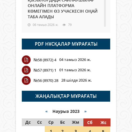
ОНЛАЙН ПЛАТФОРМА
КӨМЕГІМЕН ӨЗ УЧАСКЕСІН ОҢАЙ
ТАБА АЛАДЫ
06 тамыз 2026 ж.
79
Open Air: Қызылорда облысы
PDF НҰСҚАЛАР МҰРАҒАТЫ
полиция департаменті 20
мыңнан астам көрерменнің
қауіпсіздігін қамтамасыз етті
04 тамыз 2026 ж.
№58 (8972) 4
06 тамыз 2026 ж.
85
01 тамыз 2026 ж.
№57 (8971) 1
Wi-Fi ҚАБЫРҒА АРҚЫЛЫ ҚАЛАЙ
28 шілде 2026 ж.
№56 (8970) 28
ӨТЕДІ?
06 тамыз 2026 ж.
256
ЖАҢАЛЫҚТАР МҰРАҒАТЫ
Как могут проголосовать
граждане Казахстана,
«
Наурыз 2023
»
находящиеся за рубежом?
Дс
Сс
Ср
Бс
Жм
Сб
Жс
05 тамыз 2026 ж.
135
1
2
3
4
5