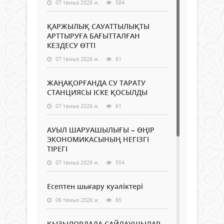
07 тамыз 2026 ж.
584
ҚАРЖЫЛЫҚ САУАТТЫЛЫҚТЫ
АРТТЫРУҒА БАҒЫТТАЛҒАН
КЕЗДЕСУ ӨТТІ
07 тамыз 2026 ж.
61
ЖАҢАҚОРҒАНДА СУ ТАРАТУ
СТАНЦИЯСЫ ІСКЕ ҚОСЫЛДЫ
07 тамыз 2026 ж.
61
АУЫЛ ШАРУАШЫЛЫҒЫ – ӨҢІР
ЭКОНОМИКАСЫНЫҢ НЕГІЗГІ
ТІРЕГІ
07 тамыз 2026 ж.
554
Есептен шығару куәліктері
06 тамыз 2026 ж.
65
ҚЫЗЫЛОРДАДА САЙЛАУШЫЛАР