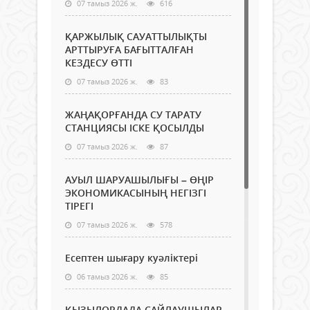
07 тамыз 2026 ж.
616
ҚАРЖЫЛЫҚ САУАТТЫЛЫҚТЫ
АРТТЫРУҒА БАҒЫТТАЛҒАН
КЕЗДЕСУ ӨТТІ
07 тамыз 2026 ж.
83
ЖАҢАҚОРҒАНДА СУ ТАРАТУ
СТАНЦИЯСЫ ІСКЕ ҚОСЫЛДЫ
07 тамыз 2026 ж.
87
АУЫЛ ШАРУАШЫЛЫҒЫ – ӨҢІР
ЭКОНОМИКАСЫНЫҢ НЕГІЗГІ
ТІРЕГІ
07 тамыз 2026 ж.
578
Есептен шығару куәліктері
06 тамыз 2026 ж.
85
ҚЫЗЫЛОРДАДА САЙЛАУШЫЛАР