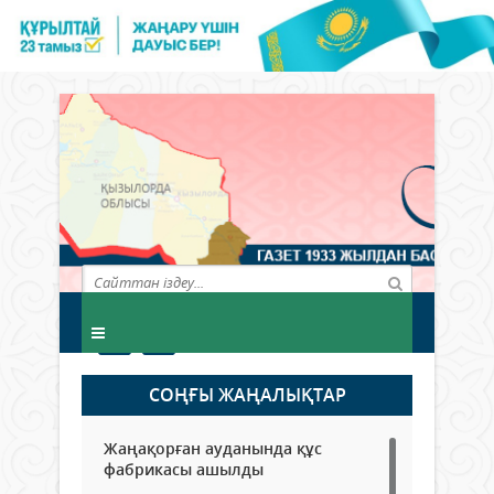
СОҢҒЫ ЖАҢАЛЫҚТАР
Жаңақорған ауданында құс
фабрикасы ашылды