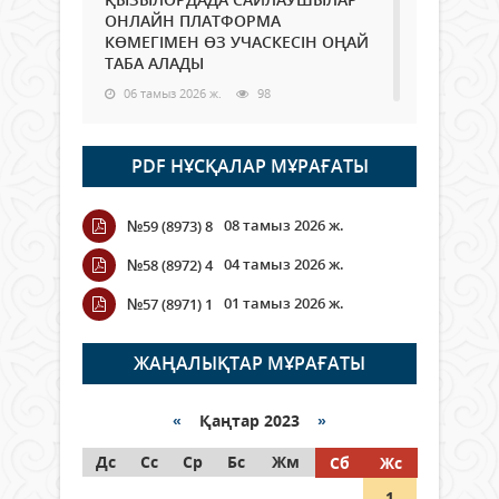
ОНЛАЙН ПЛАТФОРМА
КӨМЕГІМЕН ӨЗ УЧАСКЕСІН ОҢАЙ
ТАБА АЛАДЫ
06 тамыз 2026 ж.
98
Open Air: Қызылорда облысы
PDF НҰСҚАЛАР МҰРАҒАТЫ
полиция департаменті 20
мыңнан астам көрерменнің
қауіпсіздігін қамтамасыз етті
08 тамыз 2026 ж.
№59 (8973) 8
06 тамыз 2026 ж.
116
04 тамыз 2026 ж.
№58 (8972) 4
Wi-Fi ҚАБЫРҒА АРҚЫЛЫ ҚАЛАЙ
01 тамыз 2026 ж.
№57 (8971) 1
ӨТЕДІ?
06 тамыз 2026 ж.
276
ЖАҢАЛЫҚТАР МҰРАҒАТЫ
Как могут проголосовать
граждане Казахстана,
«
Қаңтар 2023
»
находящиеся за рубежом?
Дс
Сс
Ср
Бс
Жм
Сб
Жс
05 тамыз 2026 ж.
157
1