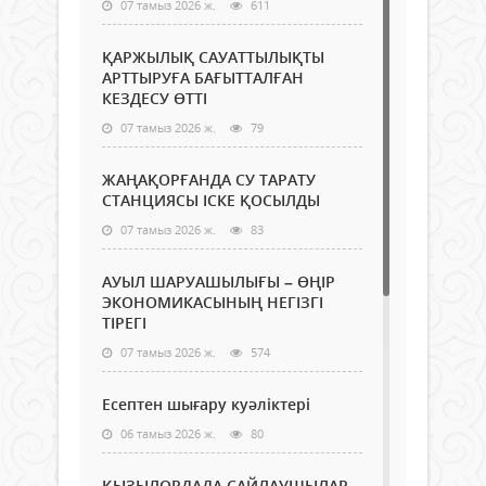
07 тамыз 2026 ж.
611
ҚАРЖЫЛЫҚ САУАТТЫЛЫҚТЫ
АРТТЫРУҒА БАҒЫТТАЛҒАН
КЕЗДЕСУ ӨТТІ
07 тамыз 2026 ж.
79
ЖАҢАҚОРҒАНДА СУ ТАРАТУ
СТАНЦИЯСЫ ІСКЕ ҚОСЫЛДЫ
07 тамыз 2026 ж.
83
АУЫЛ ШАРУАШЫЛЫҒЫ – ӨҢІР
ЭКОНОМИКАСЫНЫҢ НЕГІЗГІ
ТІРЕГІ
07 тамыз 2026 ж.
574
Есептен шығару куәліктері
06 тамыз 2026 ж.
80
ҚЫЗЫЛОРДАДА САЙЛАУШЫЛАР