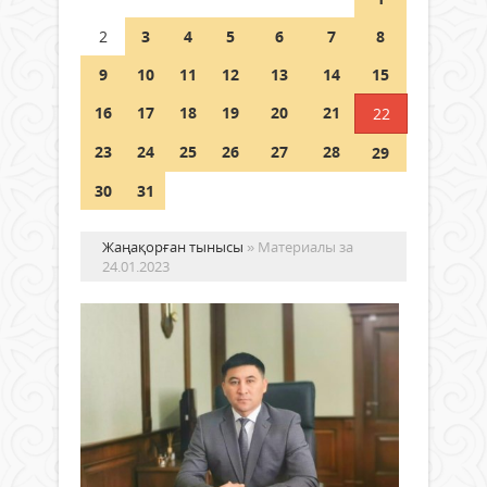
Шетелде жүрген Қазақстан
2
3
4
5
6
7
8
азаматтары қалай дауыс бере
алады?
9
10
11
12
13
14
15
05 тамыз 2026 ж.
162
16
17
18
19
20
21
22
23
24
25
26
27
28
29
30
31
Жаңақорған тынысы
» Материалы за
24.01.2023
Қы
об
ан
қы
жа
Жаңалықтар
ба
24 қаңтар
та
2023 ж.