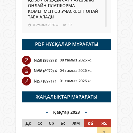
ОНЛАЙН ПЛАТФОРМА
КӨМЕГІМЕН ӨЗ УЧАСКЕСІН ОҢАЙ
ТАБА АЛАДЫ
06 тамыз 2026 ж.
93
Open Air: Қызылорда облысы
PDF НҰСҚАЛАР МҰРАҒАТЫ
полиция департаменті 20
мыңнан астам көрерменнің
қауіпсіздігін қамтамасыз етті
08 тамыз 2026 ж.
№59 (8973) 8
06 тамыз 2026 ж.
110
04 тамыз 2026 ж.
№58 (8972) 4
Wi-Fi ҚАБЫРҒА АРҚЫЛЫ ҚАЛАЙ
01 тамыз 2026 ж.
№57 (8971) 1
ӨТЕДІ?
06 тамыз 2026 ж.
270
ЖАҢАЛЫҚТАР МҰРАҒАТЫ
Как могут проголосовать
граждане Казахстана,
«
Қаңтар 2023
»
находящиеся за рубежом?
Дс
Сс
Ср
Бс
Жм
Сб
Жс
05 тамыз 2026 ж.
152
1