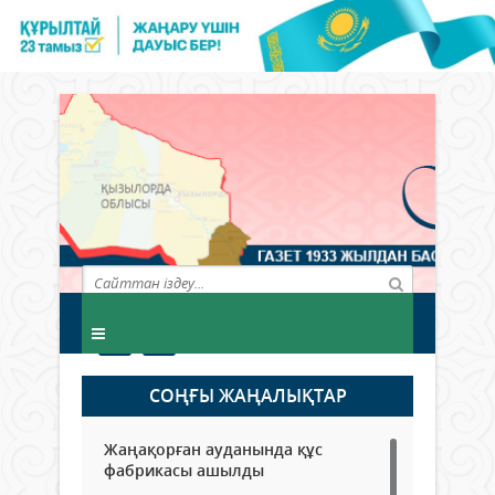
СОҢҒЫ ЖАҢАЛЫҚТАР
Жаңақорған ауданында құс
фабрикасы ашылды