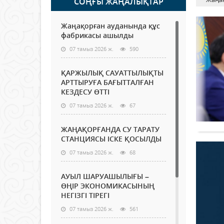
СОҢҒЫ ЖАҢАЛЫҚТАР
Жаңақорған ауданында құс
фабрикасы ашылды
07 тамыз 2026 ж.
590
ҚАРЖЫЛЫҚ САУАТТЫЛЫҚТЫ
АРТТЫРУҒА БАҒЫТТАЛҒАН
КЕЗДЕСУ ӨТТІ
07 тамыз 2026 ж.
67
ЖАҢАҚОРҒАНДА СУ ТАРАТУ
СТАНЦИЯСЫ ІСКЕ ҚОСЫЛДЫ
07 тамыз 2026 ж.
68
АУЫЛ ШАРУАШЫЛЫҒЫ –
ӨҢІР ЭКОНОМИКАСЫНЫҢ
НЕГІЗГІ ТІРЕГІ
07 тамыз 2026 ж.
561