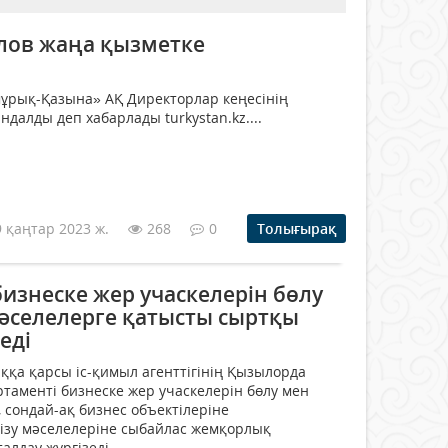
лов жаңа қызметке
ұрық-Қазына» АҚ Директорлар кеңесінің
далды деп хабарлады turkystan.kz....
9 қаңтар 2023 ж.
268
0
Толығырақ
изнеске жер учаскелерін бөлу
әселелерге қатысты сыртқы
еді
қа қарсы іс-қимыл агенттігінің Қызылорда
аменті бизнеске жер учаскелерін бөлу мен
, сондай-ақ бизнес объектілеріне
зу мәселелеріне сыбайлас жемқорлық
лдау жүргізеді....