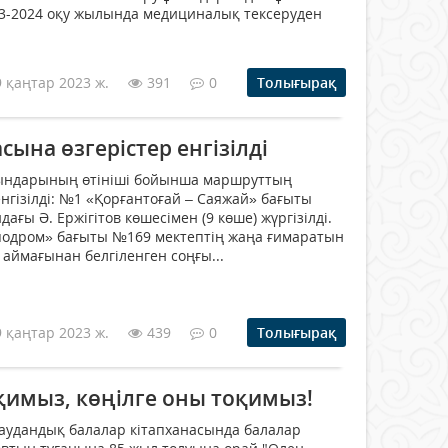
23-2024 оқу жылында медициналық тексеруден
9 қаңтар 2023 ж.
391
0
Толығырақ
ына өзгерістер енгізілді
ғындарының өтініші бойынша маршруттың
нгізілді: №1 «Қорғантоғай – Саяжай» бағыты
ғы Ә. Ержігітов көшесімен (9 көше) жүргізілді.
одром» бағыты №169 мектептің жаңа ғимаратын
аймағынан белгіленген соңғы...
9 қаңтар 2023 ж.
439
0
Толығырақ
имыз, көңілге оны тоқимыз!
аудандық балалар кітапханасында балалар