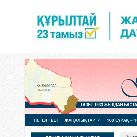
НЕГІЗГІ БЕТ
ЖАҢАЛЫҚТАР
100 СҰРАҚ – 
Жаңа