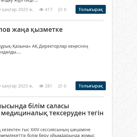
9 қаңтар 2023 ж.
417
0
Толығырақ
лов жаңа қызметке
ұрық-Қазына» АҚ Директорлар кеңесінің
ндалды....
9 қаңтар 2023 ж.
281
0
Толығырақ
ысында білім саласы
 медициналық тексеруден тегін
кезектен тыс ХХIV сессиясының шешіміне
мемлекеттік білім беру ұйымдарында жұмыс