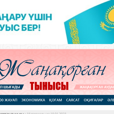
100 ЖАУАП
ЭКОНОМИКА
ҚОҒАМ
САЯСАТ
ОҚИҒАЛАР
ӘЛ
қорған тынысы
» Материалы за 19.01.2023