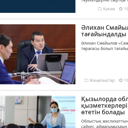
Қоғам
1
Әлихан Смайы
тағайындалды
Әлихан Смайылов «Сам
төрағасы болып тағайы
Жаңалықтар
1
Қызылорда обл
қызметкерлері
өтетін болады
Облыстық мәслихаттың 
сәйкес, аймағымыздың 