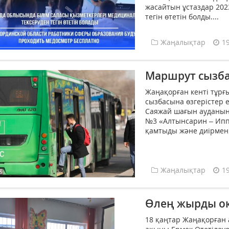
жасайтын ұстаздар 20
тегін өтетін болды....
Жаңалықтар
1
Маршрут сызбас
Жаңақорған кенті тұр
сызбасына өзгерістер е
Саяжай шағын ауданында
№3 «Алтынсарин – Ипп
қамтыды және диірмен 
Жаңалықтар
1
Өлең жырды оқ
18 қаңтар Жаңақорған 