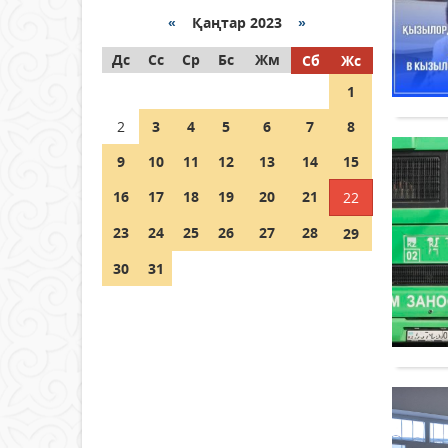
«
Қаңтар 2023
»
Как могут проголосовать
Дс
граждане Казахстана,
Сс
Ср
Бс
Жм
Сб
Жс
находящиеся за рубежом?
1
05 тамыз 2026 ж.
141
2
3
4
5
6
7
8
Шетелде жүрген Қазақстан
9
10
11
12
13
14
15
азаматтары қалай дауыс
бере алады?
16
17
18
19
20
21
22
05 тамыз 2026 ж.
151
23
24
25
26
27
28
29
30
31