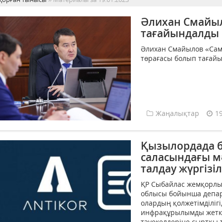
Әлихан Смайы
тағайындалды
Әлихан Смайылов «Сам
төрағасы болып тағайын
Жаңалықтар
1
Қызылордада б
саласындағы м
талдау жүргізіл
ҚР Сыбайлас жемқорлық
облысы бойынша департ
олардың қолжетімділігі
инфрақұрылымды жеткі
тәуекелдеріне сыртқы та