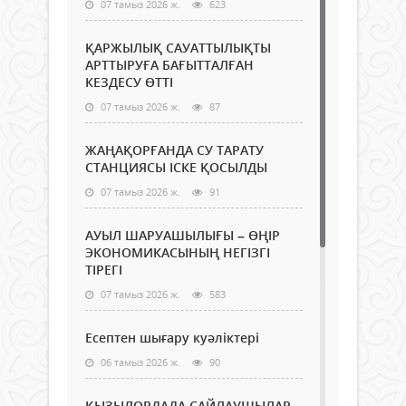
07 тамыз 2026 ж.
623
ҚАРЖЫЛЫҚ САУАТТЫЛЫҚТЫ
АРТТЫРУҒА БАҒЫТТАЛҒАН
КЕЗДЕСУ ӨТТІ
07 тамыз 2026 ж.
87
ЖАҢАҚОРҒАНДА СУ ТАРАТУ
СТАНЦИЯСЫ ІСКЕ ҚОСЫЛДЫ
07 тамыз 2026 ж.
91
АУЫЛ ШАРУАШЫЛЫҒЫ – ӨҢІР
ЭКОНОМИКАСЫНЫҢ НЕГІЗГІ
ТІРЕГІ
07 тамыз 2026 ж.
583
Есептен шығару куәліктері
06 тамыз 2026 ж.
90
ҚЫЗЫЛОРДАДА САЙЛАУШЫЛАР