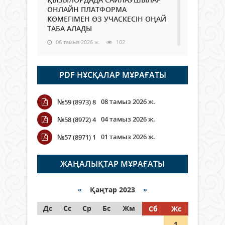
ОНЛАЙН ПЛАТФОРМА
КӨМЕГІМЕН ӨЗ УЧАСКЕСІН ОҢАЙ
ТАБА АЛАДЫ
06 тамыз 2026 ж.
102
Open Air: Қызылорда облысы
PDF НҰСҚАЛАР МҰРАҒАТЫ
полиция департаменті 20
мыңнан астам көрерменнің
қауіпсіздігін қамтамасыз етті
08 тамыз 2026 ж.
№59 (8973) 8
06 тамыз 2026 ж.
125
04 тамыз 2026 ж.
№58 (8972) 4
Wi-Fi ҚАБЫРҒА АРҚЫЛЫ ҚАЛАЙ
01 тамыз 2026 ж.
№57 (8971) 1
ӨТЕДІ?
06 тамыз 2026 ж.
279
ЖАҢАЛЫҚТАР МҰРАҒАТЫ
Как могут проголосовать
граждане Казахстана,
«
Қаңтар 2023
»
находящиеся за рубежом?
Дс
Сс
Ср
Бс
Жм
Сб
Жс
05 тамыз 2026 ж.
161
1