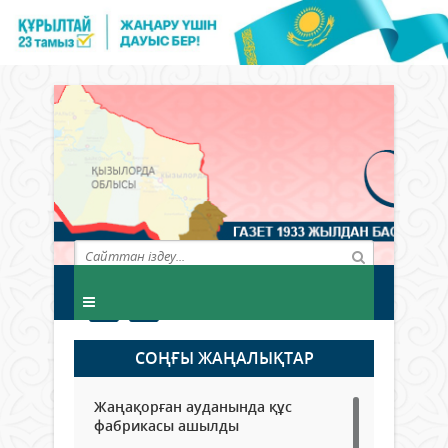
СОҢҒЫ ЖАҢАЛЫҚТАР
Жаңақорған ауданында құс
фабрикасы ашылды