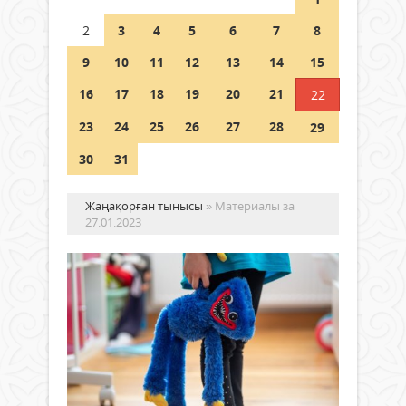
Шетелде жүрген Қазақстан
2
3
4
5
6
7
8
азаматтары қалай дауыс бере
алады?
9
10
11
12
13
14
15
05 тамыз 2026 ж.
172
16
17
18
19
20
21
22
23
24
25
26
27
28
29
30
31
Жаңақорған тынысы
» Материалы за
27.01.2023
Бі
ой
са
ал
та
Жаңалықтар
мү
27 қаңтар
2023 ж.
Қор