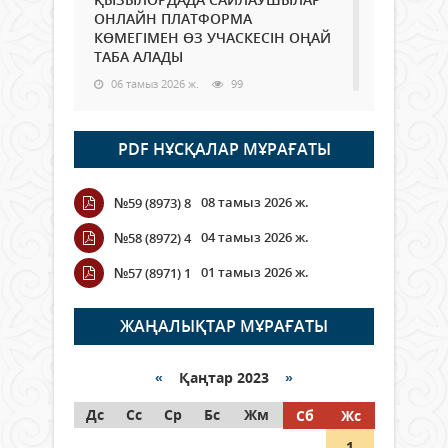
ОНЛАЙН ПЛАТФОРМА
КӨМЕГІМЕН ӨЗ УЧАСКЕСІН ОҢАЙ
ТАБА АЛАДЫ
06 тамыз 2026 ж.
99
Open Air: Қызылорда облысы
PDF НҰСҚАЛАР МҰРАҒАТЫ
полиция департаменті 20
мыңнан астам көрерменнің
қауіпсіздігін қамтамасыз етті
08 тамыз 2026 ж.
№59 (8973) 8
06 тамыз 2026 ж.
117
04 тамыз 2026 ж.
№58 (8972) 4
Wi-Fi ҚАБЫРҒА АРҚЫЛЫ ҚАЛАЙ
01 тамыз 2026 ж.
№57 (8971) 1
ӨТЕДІ?
06 тамыз 2026 ж.
276
ЖАҢАЛЫҚТАР МҰРАҒАТЫ
Как могут проголосовать
граждане Казахстана,
«
Қаңтар 2023
»
находящиеся за рубежом?
Дс
Сс
Ср
Бс
Жм
Сб
Жс
05 тамыз 2026 ж.
158
1