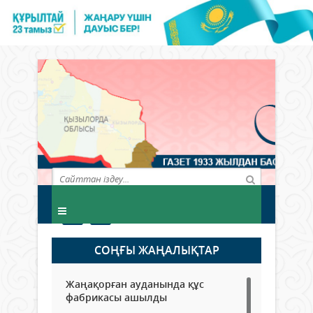
СОҢҒЫ ЖАҢАЛЫҚТАР
Жаңақорған ауданында құс
фабрикасы ашылды