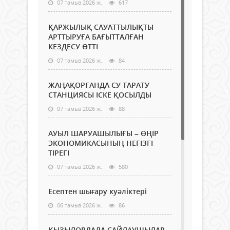
07 тамыз 2026 ж.
617
ҚАРЖЫЛЫҚ САУАТТЫЛЫҚТЫ
АРТТЫРУҒА БАҒЫТТАЛҒАН
КЕЗДЕСУ ӨТТІ
07 тамыз 2026 ж.
84
ЖАҢАҚОРҒАНДА СУ ТАРАТУ
СТАНЦИЯСЫ ІСКЕ ҚОСЫЛДЫ
07 тамыз 2026 ж.
88
АУЫЛ ШАРУАШЫЛЫҒЫ – ӨҢІР
ЭКОНОМИКАСЫНЫҢ НЕГІЗГІ
ТІРЕГІ
07 тамыз 2026 ж.
580
Есептен шығару куәліктері
06 тамыз 2026 ж.
86
ҚЫЗЫЛОРДАДА САЙЛАУШЫЛАР