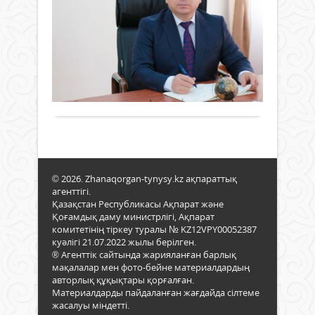
Қаза
та
Респ
Мәд
Жаңалықтар
Ғани
жән
Бект
04 қаңтар
спор
Бейс
2023 ж.
мини
Қаза
559
0
лау
Респ
Толығырақ
таға
Оқу-
деп
ағар
хаба
мини
Ақорд
лау
таға
Бұл
© 2026. Zhanaqorgan-tynysy.kz ақпараттық
тура
агенттігі.
Ақо
Қазақстан Республикасы Ақпарат және
рес
Қоғамдық даму министрлігі, Ақпарат
сайт
комитетінің тіркеу туралы № KZ12VPY00052387
хабар
куәлігі 21.07.2022 жылы берілген.
® Агенттік сайтында жарияланған барлық
мақалалар мен фото-бейне материалдардың
авторлық құқықтары қорғалған.
Материалдарды пайдаланған жағдайда сілтеме
жасалуы міндетті.