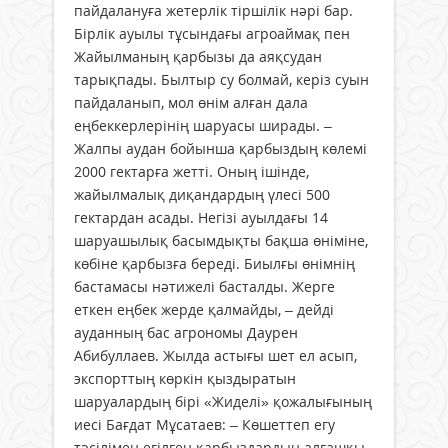
пайдалануға жетерлік тіршілік нәрі бар.
Бірлік ауылы тұсындағы агроаймақ пен
Жайылманың қарбызы да аяқсудан
тарықпады. Былтыр су болмай, керіз суын
пайдаланып, мол өнім алған дала
еңбеккерлерінің шаруасы ширады. –
Жалпы аудан бойынша қарбыздың көлемі
2000 гектарға жетті. Оның ішінде,
жайылмалық диқандардың үлесі 500
гектардан асады. Негізі ауылдағы 14
шаруашылық басымдықты бақша өніміне,
көбіне қарбызға береді. Биылғы өнімнің
бастамасы нәтижелі басталды. Жерге
еткен еңбек жерде қалмайды, – дейді
ауданның бас агрономы Даурен
Абибуллаев. Жылда астығы шет ел асып,
экспорттың көркін қыздыратын
шаруалардың бірі «Жиделі» қожалығының
иесі Бағдат Мұсатаев: – Көшеттеп егу
тәсілімен егілген қарбыздардың алғашқы