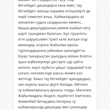
беткейдегі диқандарға ғана емес, тау
беткейдегі малшы қауымға егіншілерге де
оңай тимегені анық. Қоймалардағы аз
жиналған судың салдарынан көкөніс,
бақша дақылдарының көлемі азайып кету
қаупі туындаған болатын. Бұл тіршілігін
егін шаруасымен түзеп келе жатқан елді
мекендер, әсіресе Жайылма ауылы
тұрғындарының уайымын қалыңдатты.
Бірақ тығырықтан шығудың жолын білетін
ауыл еңбеккерлері дәстүрлі ізді қайта
жалғап, керіз жүйесін уақыт оздырмай іске
қосып, нәтижесінде жақсы өнімге қол
жеткізді. Биыл тау беткейдегі ауылдардың
хал-ахуалы жақсы деуге болады. Өйткені
су қоймаларының арнасы толды. Мәселен,
Жайылмадағы Жиделі, Ақүйіктегі Көлтоған,
Жаманбай батырдағы Бесарық су
қоймаларында диқандар мен шопандар