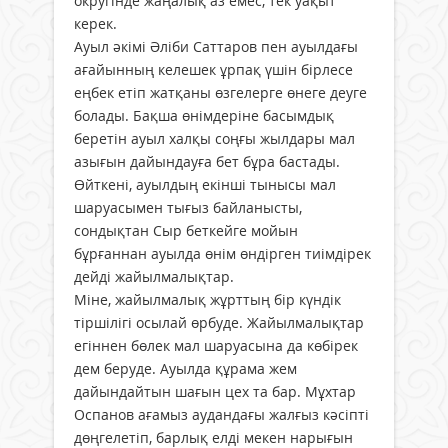
округінде жаңалық аз емес, тек уақыт
керек.
Ауыл әкімі Әліби Саттаров пен ауылдағы
ағайынның келешек ұрпақ үшін бірлесе
еңбек етіп жатқаны өзгелерге өнеге деуге
болады. Бақша өнімдеріне басымдық
беретін ауыл халқы соңғы жылдары мал
азығын дайындауға бет бұра бастады.
Өйткені, ауылдың екінші тынысы мал
шаруасымен тығыз байланысты,
сондықтан Сыр беткейге мойын
бұрғаннан ауылда өнім өндірген тиімдірек
дейді жайылмалықтар.
Міне, жайылмалық жұрттың бір күндік
тіршілігі осылай өрбуде. Жайылмалықтар
егіннен бөлек мал шаруасына да көбірек
дем беруде. Ауылда құрама жем
дайындайтын шағын цех та бар. Мұхтар
Оспанов ағамыз аудандағы жалғыз кәсіпті
дөңгелетіп, барлық елді мекен нарығын