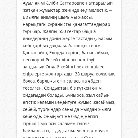
Ауыл әкімі Әліби Саттаровпен атқарылып
жатқан жұмыстар жөнінде әңгімелестік. –
Биылғы өнімнің шығымы жақсы,
нарықтағы сұранысты қанағаттандырар
түрі бар. Жалпы 550 гектар бақша
өнімдерінің дәнін жерге тастадық. Басым
көбі қарбыз дақылы. Алғашқы терім
Қостанайға, Елорда төріне, батыс аймақ
пен көрші Ресей еліне жөнелтілуі
заңдылық.Ондай кейінгі лек көршілес
өңірлерге жол тартады. 38 шаруа қожалық
болса, барлығы егін саласына әбден
төселген. Сондықтан, біз күткен өнім
ойдағыдай болады. Бұйырса, жыл сайын
егістік көлемін кеңейтуге жұмыс жасаймыз,
себебі, тұрғындар саны да жылдан жылға
көбеюде. Оның үстіне біздің негізгі
тіршілігіміз осы саламен тығыз
байланысты, – деді әкім. Былтыр жауын-
шашын мен қардың аз түсуі Сыр