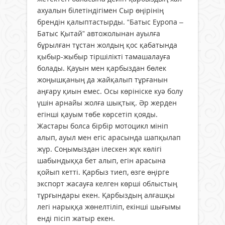
ахуалын білетіндігімен Сыр өңірінің
брендін қалыптастырды. “Батыс Еуропа –
Батыс Қытай” автожолынан ауылға
бұрылған тұстан жолдың қос қабатында
қыбыр-жыбыр тіршілікті тамашалауға
болады. Қауын мен қарбыздан бөлек
жоңышқаның да жайқалып тұрғанын
аңғару қиын емес. Осы көрініске куә болу
үшін арнайы жолға шықтық. Әр жерден
егінші қауым төбе көрсетіп қояды.
Жастары болса бірбір мотоцикл мініп
алып, ауыл мен егіс арасында шапқылап
жүр. Соңымыздан ілескен жүк көлігі
шабындыққа бет алып, егін арасына
қойып кетті. Қарбыз тиеп, өзге өңірге
экспорт жасауға келген көрші облыстың
тұрғындары екен. Қарбыздың алғашқы
легі нарыққа жөнелтіліп, екінші шығымы
енді пісіп жатыр екен.