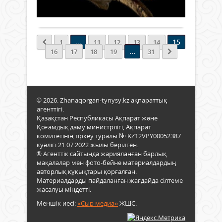
де
«қор
бүгін
Толығырақ
жұм
қол
яғни
қауыр
салд
XXI
«бес
ғас
...
15
1
11
12
13
14
қар
бат
...
16
17
18
19
31
сайл
кімде
деге
сөзд
тізбе
жиі
кезд
© 2026. Zhanaqorgan-tynysy.kz ақпараттық
Әде
агенттігі.
жән
Қазақстан Республикасы Ақпарат және
Қоғамдық даму министрлігі, Ақпарат
тари
комитетінің тіркеу туралы № KZ12VPY00052387
шығ
куәлігі 21.07.2022 жылы берілген.
суре
® Агенттік сайтында жарияланған барлық
баты
мақалалар мен фото-бейне материалдардың
бейн
авторлық құқықтары қорғалған.
қай-
Материалдарды пайдаланған жағдайда сілтеме
қай
жасалуы міндетті.
болс
ұғат
Меншік иесі:
«Сыр медиа»
ЖШС.
қаза
бат