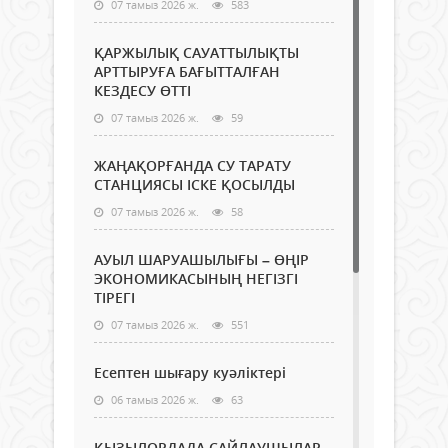
07 тамыз 2026 ж.
583
ҚАРЖЫЛЫҚ САУАТТЫЛЫҚТЫ
АРТТЫРУҒА БАҒЫТТАЛҒАН
КЕЗДЕСУ ӨТТІ
07 тамыз 2026 ж.
59
ЖАҢАҚОРҒАНДА СУ ТАРАТУ
СТАНЦИЯСЫ ІСКЕ ҚОСЫЛДЫ
07 тамыз 2026 ж.
58
АУЫЛ ШАРУАШЫЛЫҒЫ – ӨҢІР
ЭКОНОМИКАСЫНЫҢ НЕГІЗГІ
ТІРЕГІ
07 тамыз 2026 ж.
551
Есептен шығару куәліктері
06 тамыз 2026 ж.
63
ҚЫЗЫЛОРДАДА САЙЛАУШЫЛАР