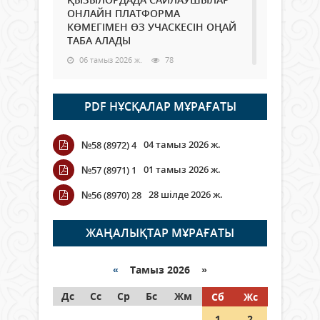
ОНЛАЙН ПЛАТФОРМА
КӨМЕГІМЕН ӨЗ УЧАСКЕСІН ОҢАЙ
ТАБА АЛАДЫ
06 тамыз 2026 ж.
78
Open Air: Қызылорда облысы
PDF НҰСҚАЛАР МҰРАҒАТЫ
полиция департаменті 20
мыңнан астам көрерменнің
қауіпсіздігін қамтамасыз етті
04 тамыз 2026 ж.
№58 (8972) 4
06 тамыз 2026 ж.
84
01 тамыз 2026 ж.
№57 (8971) 1
Wi-Fi ҚАБЫРҒА АРҚЫЛЫ ҚАЛАЙ
28 шілде 2026 ж.
№56 (8970) 28
ӨТЕДІ?
06 тамыз 2026 ж.
255
ЖАҢАЛЫҚТАР МҰРАҒАТЫ
Как могут проголосовать
граждане Казахстана,
«
Тамыз 2026 »
находящиеся за рубежом?
Дс
Сс
Ср
Бс
Жм
Сб
Жс
05 тамыз 2026 ж.
134
1
2