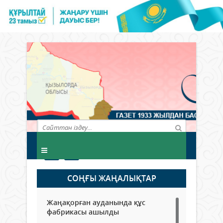
СОҢҒЫ ЖАҢАЛЫҚТАР
Жаңақорған ауданында құс
фабрикасы ашылды