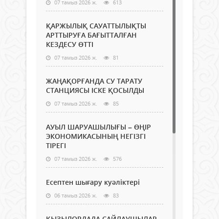
07 тамыз 2026 ж.
613
ҚАРЖЫЛЫҚ САУАТТЫЛЫҚТЫ
АРТТЫРУҒА БАҒЫТТАЛҒАН
КЕЗДЕСУ ӨТТІ
07 тамыз 2026 ж.
81
ЖАҢАҚОРҒАНДА СУ ТАРАТУ
СТАНЦИЯСЫ ІСКЕ ҚОСЫЛДЫ
07 тамыз 2026 ж.
85
АУЫЛ ШАРУАШЫЛЫҒЫ – ӨҢІР
ЭКОНОМИКАСЫНЫҢ НЕГІЗГІ
ТІРЕГІ
07 тамыз 2026 ж.
576
Есептен шығару куәліктері
06 тамыз 2026 ж.
83
ҚЫЗЫЛОРДАДА САЙЛАУШЫЛАР