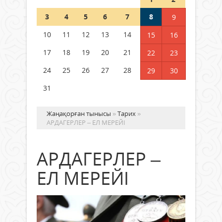
Шетелде жүрген Қазақстан
3
4
5
6
7
8
9
азаматтары қалай дауыс бере
алады?
10
11
12
13
14
15
16
05 тамыз 2026 ж.
160
17
18
19
20
21
22
23
24
25
26
27
28
29
30
31
Жаңақорған тынысы
»
Тарих
»
АРДАГЕРЛЕР – ЕЛ МЕРЕЙІ
АРДАГЕРЛЕР –
ЕЛ МЕРЕЙІ