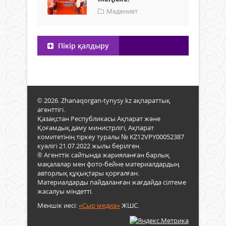
Мәдениет
Пікір қалдыру
© 2026. Zhanaqorgan-tynysy.kz ақпараттық
агенттігі.
Қазақстан Республикасы Ақпарат және
Қоғамдық даму министрлігі, Ақпарат
комитетінің тіркеу туралы № KZ12VPY00052387
куәлігі 21.07.2022 жылы берілген.
® Агенттік сайтында жарияланған барлық
мақалалар мен фото-бейне материалдардың
авторлық құқықтары қорғалған.
Материалдарды пайдаланған жағдайда сілтеме
жасалуы міндетті.
Меншік иесі:
«Сыр медиа»
ЖШС.