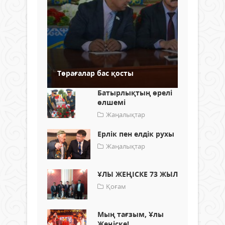
Төрағалар бас қосты
Батырлықтың өрелі
өлшемі
Жаңалықтар
Ерлік пен елдік рухы
Жаңалықтар
ҰЛЫ ЖЕҢІСКЕ 73 ЖЫЛ
Қоғам
Мың тағзым, Ұлы
Жеңіске!