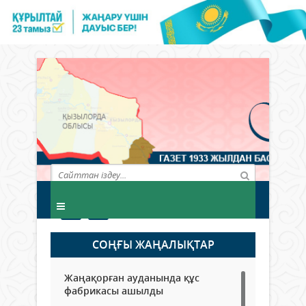
СОҢҒЫ ЖАҢАЛЫҚТАР
Жаңақорған ауданында құс
фабрикасы ашылды