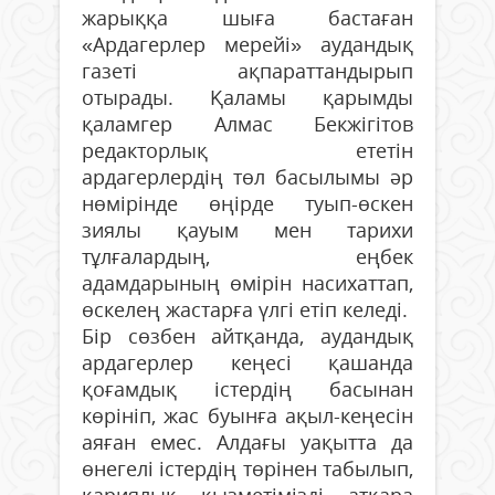
жарыққа шыға бастаған
«Ардагерлер мерейі» аудандық
газеті ақпараттандырып
отырады. Қаламы қарымды
қаламгер Алмас Бекжігітов
редакторлық ететін
ардагерлердің төл басылымы әр
нөмірінде өңірде туып-өскен
зиялы қауым мен тарихи
тұлғалардың, еңбек
адамдарының өмірін насихаттап,
өскелең жастарға үлгі етіп келеді.
Бір сөзбен айтқанда, аудандық
ардагерлер кеңесі қашанда
қоғамдық істердің басынан
көрініп, жас буынға ақыл-кеңесін
аяған емес. Алдағы уақытта да
өнегелі істердің төрінен табылып,