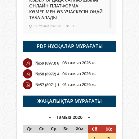
ОНЛАЙН ПЛАТФОРМА
КӨМЕГІМЕН ӨЗ УЧАСКЕСІН ОҢАЙ
ТАБА АЛАДЫ
06 тамыз 2026 ж.
90
Open Air: Қызылорда облысы
PDF НҰСҚАЛАР МҰРАҒАТЫ
полиция департаменті 20
мыңнан астам көрерменнің
қауіпсіздігін қамтамасыз етті
08 тамыз 2026 ж.
№59 (8973) 8
06 тамыз 2026 ж.
105
04 тамыз 2026 ж.
№58 (8972) 4
Wi-Fi ҚАБЫРҒА АРҚЫЛЫ ҚАЛАЙ
01 тамыз 2026 ж.
№57 (8971) 1
ӨТЕДІ?
06 тамыз 2026 ж.
267
ЖАҢАЛЫҚТАР МҰРАҒАТЫ
Как могут проголосовать
граждане Казахстана,
«
Тамыз 2026 »
находящиеся за рубежом?
Дс
Сс
Ср
Бс
Жм
Сб
Жс
05 тамыз 2026 ж.
149
1
2