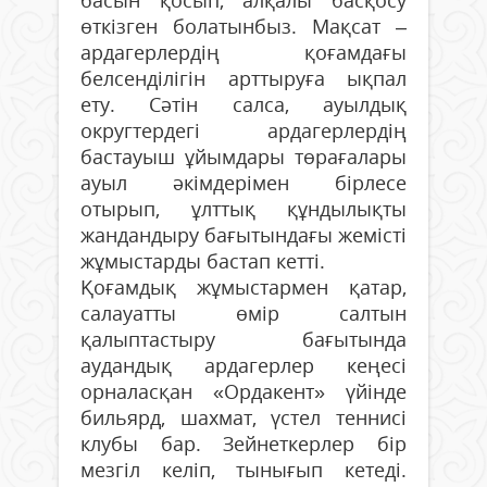
басын қосып, алқалы басқосу
өткізген болатынбыз. Мақсат –
ардагерлердің қоғамдағы
белсенділігін арттыруға ықпал
ету. Сәтін салса, ауылдық
округтердегі ардагерлердің
бастауыш ұйымдары төрағалары
ауыл әкімдерімен бірлесе
отырып, ұлттық құндылықты
жандандыру бағытындағы жемісті
жұмыстарды бастап кетті.
Қоғамдық жұмыстармен қатар,
салауатты өмір салтын
қалыптастыру бағытында
аудандық ардагерлер кеңесі
орналасқан «Ордакент» үйінде
бильярд, шахмат, үстел теннисі
клубы бар. Зейнеткерлер бір
мезгіл келіп, тынығып кетеді.