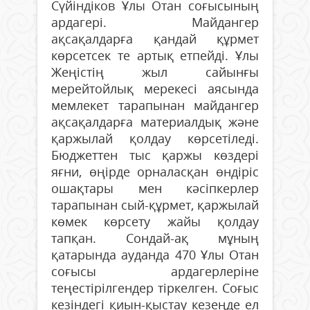
Сүйіндіков Ұлы Отан соғысының
ардагері. Майдангер
ақсақалдарға қандай құрмет
көрсетсек те артық етпейді. Ұлы
Жеңістің жыл сайынғы
мерейтойлық мерекесі аясында
мемлекет тарапынан майдангер
ақсақалдарға материалдық және
қаржылай қолдау көрсетіледі.
Бюджеттен тыс қаржы көздері
яғни, өңірде орналасқан өндіріс
ошақтары мен кәсіпкерлер
тарапынан сый-құрмет, қаржылай
көмек көрсету жайы қолдау
тапқан. Сондай-ақ мұның
қатарында ауданда 470 Ұлы Отан
соғысы ардагерлеріне
теңестірілгендер тіркелген. Соғыс
кезіндегі қиын-қыстау кезеңде ел