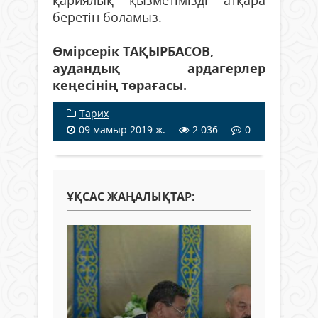
қариялық қызметімізді атқара
беретін боламыз.
Өмірсерік ТАҚЫРБАСОВ,
аудандық ардагерлер
кеңесінің төрағасы.
Тарих
09 мамыр 2019 ж.
2 036
0
ҰҚСАС ЖАҢАЛЫҚТАР: