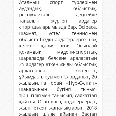
Аталмыш спорт түрлерінен
аудандық, облыстық,
республикалық деңгейде
танылып жүрген ардагер
спортшыларымызда бар. Әсіресе,
шахмат, үстел теннисінен
облыста біздің ардагерлерге шақ
келетін қария жоқ. Осындай
қоғамдық, мәдени-спорттық
шараларда белсене араласатын
25 ардагер өткен жылы облыстық
ардагерлер кеңесінің
ұйымдастыруымен Елор­даның 20
жылдығына орай «Нұр-Сұлтан»
шаһарының бүгінгі тыныс-
тіршігілігімен танысып, саяхаттап
қайтты. Оған қоса, ардагерлердің
жылт еткен жаңалықтарын 2018
жылдың шілде айынан бастап