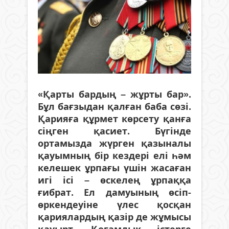
«Қарты бардың – жұрты бар».
Бұл бағзыдан қалған баба сөзі.
Қарияға құрмет көрсету қанға
сіңген қасиет. Бүгінде
ортамызда жүрген қазыналы
қауымның бір кездері елі һәм
келешек ұрпағы үшін жасаған
игі ісі – өскелең ұрпаққа
ғибрат. Ел дамуының өсіп-
өркендеуіне үлес қосқан
қариялардың қазір де жұмысы