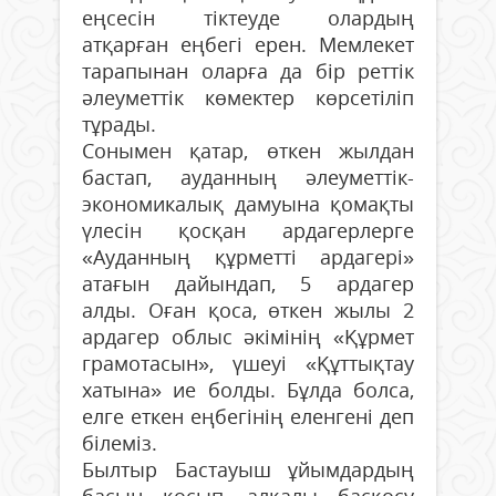
еңсесін тіктеуде олардың
атқарған еңбегі ерен. Мемлекет
тарапынан оларға да бір реттік
әлеуметтік көмектер көрсетіліп
тұрады.
Сонымен қатар, өткен жылдан
бастап, ауданның әлеуметтік-
экономикалық дамуына қомақты
үлесін қосқан ардагерлерге
«Ауданның құрметті ардагері»
атағын дайындап, 5 ардагер
алды. Оған қоса, өткен жылы 2
ардагер облыс әкімінің «Құрмет
грамотасын», үшеуі «Құттықтау
хатына» ие болды. Бұлда болса,
елге еткен еңбегінің еленгені деп
білеміз.
Былтыр Бастауыш ұйымдардың