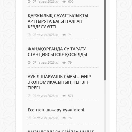
07 тамыз 2026 ж.
600
ҚАРЖЫЛЫҚ САУАТТЫЛЫҚТЫ
АРТТЫРУҒА БАҒЫТТАЛҒАН
КЕЗДЕСУ ӨТТІ
07 тамыз 2026 ж.
74
ЖАҢАҚОРҒАНДА СУ ТАРАТУ
СТАНЦИЯСЫ ІСКЕ ҚОСЫЛДЫ
07 тамыз 2026 ж.
79
АУЫЛ ШАРУАШЫЛЫҒЫ – ӨҢІР
ЭКОНОМИКАСЫНЫҢ НЕГІЗГІ
ТІРЕГІ
07 тамыз 2026 ж.
571
Есептен шығару куәліктері
06 тамыз 2026 ж.
76
ҚЫЗЫЛОРДАДА САЙЛАУШЫЛАР