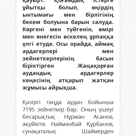
қауырт. Қоғамдық істерге
ұйытқы болып, өңірдің
ынтымағы мен бірлігінің
бекем болуына барын салуда.
Көргені мен түйгенін, өмірі
мен өнегесін өскелең ұрпаққа
үлгі етуде. Осы орайда, аймақ
ардагерлері мен
зейнеткерлерінің басын
біріктірген Жаңақорған
аудандық ардагерлер
кеңесінің атқарып жатқан
жұмысы айрықша.
Қазіргі таңда аудан бойынша
7195 зейнеткер бар. Оның үшеуі
бесарықтық Нұрман Асанов,
ақүйіктік Найманбай Құрбанов,
сунақаталық Шәймерден