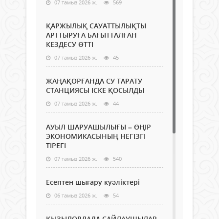
07 тамыз 2026 ж.
569
ҚАРЖЫЛЫҚ САУАТТЫЛЫҚТЫ
АРТТЫРУҒА БАҒЫТТАЛҒАН
КЕЗДЕСУ ӨТТІ
07 тамыз 2026 ж.
45
ЖАҢАҚОРҒАНДА СУ ТАРАТУ
СТАНЦИЯСЫ ІСКЕ ҚОСЫЛДЫ
07 тамыз 2026 ж.
44
АУЫЛ ШАРУАШЫЛЫҒЫ – ӨҢІР
ЭКОНОМИКАСЫНЫҢ НЕГІЗГІ
ТІРЕГІ
07 тамыз 2026 ж.
540
Есептен шығару куәліктері
06 тамыз 2026 ж.
54
ҚЫЗЫЛОРДАДА САЙЛАУШЫЛАР