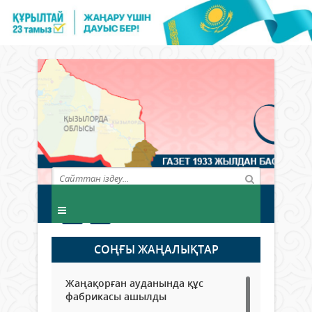
СОҢҒЫ ЖАҢАЛЫҚТАР
Жаңақорған ауданында құс
фабрикасы ашылды