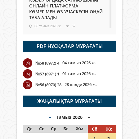
ОНЛАЙН ПЛАТФОРМА
КӨМЕГІМЕН ӨЗ УЧАСКЕСІН ОҢАЙ
ТАБА АЛАДЫ
06 тамыз 2026 ж.
67
Open Air: Қызылорда облысы
PDF НҰСҚАЛАР МҰРАҒАТЫ
полиция департаменті 20
мыңнан астам көрерменнің
қауіпсіздігін қамтамасыз етті
04 тамыз 2026 ж.
№58 (8972) 4
06 тамыз 2026 ж.
77
01 тамыз 2026 ж.
№57 (8971) 1
Wi-Fi ҚАБЫРҒА АРҚЫЛЫ ҚАЛАЙ
28 шілде 2026 ж.
№56 (8970) 28
ӨТЕДІ?
06 тамыз 2026 ж.
251
ЖАҢАЛЫҚТАР МҰРАҒАТЫ
Как могут проголосовать
граждане Казахстана,
«
Тамыз 2026 »
находящиеся за рубежом?
Дс
Сс
Ср
Бс
Жм
Сб
Жс
05 тамыз 2026 ж.
122
1
2