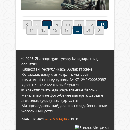
Б.д.д
ашы
Толығырақ
63
екі
жыл
жақт
23
қал
қырк
...
13
1
9
10
11
12
қойғ
Рим
...
14
15
16
17
31
туыс
имп
бір-
Авгу
бірі
дүни
жол
келді
тұру
Цеза
жағд
© 2026. Zhanaqorgan-tynysy.kz ақпараттық
жие
жаса
агенттігі.
неме
жөні
Қазақстан Республикасы Ақпарат және
сон
Қоғамдық даму министрлігі, Ақпарат
уағд
өсие
комитетінің тіркеу туралы № KZ12VPY00052387
қол
бой
куәлігі 21.07.2022 жылы берілген.
қойды
бала
® Агенттік сайтында жарияланған барлық
мақалалар мен фото-бейне материалдардың
сана
авторлық құқықтары қорғалған.
Б.д.д
Материалдарды пайдаланған жағдайда сілтеме
31
жасалуы міндетті.
жыл
Акци
Меншік иесі:
«Сыр медиа»
ЖШС.
түбін
шайқ