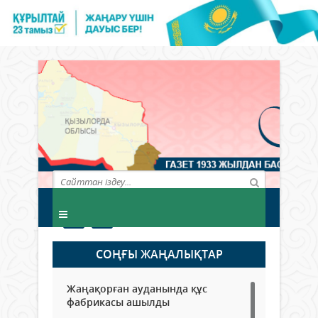
СОҢҒЫ ЖАҢАЛЫҚТАР
Жаңақорған ауданында құс
фабрикасы ашылды