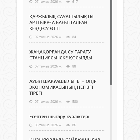
07 тамыз 2026 ж.
617
ҚАРЖЫЛЫҚ САУАТТЫЛЫҚТЫ
АРТТЫРУҒА БАҒЫТТАЛҒАН
КЕЗДЕСУ ӨТТІ
07 тамыз 2026 ж.
84
ЖАҢАҚОРҒАНДА СУ ТАРАТУ
СТАНЦИЯСЫ ІСКЕ ҚОСЫЛДЫ
07 тамыз 2026 ж.
88
АУЫЛ ШАРУАШЫЛЫҒЫ – ӨҢІР
ЭКОНОМИКАСЫНЫҢ НЕГІЗГІ
ТІРЕГІ
07 тамыз 2026 ж.
580
Есептен шығару куәліктері
06 тамыз 2026 ж.
86
ҚЫЗЫЛОРДАДА САЙЛАУШЫЛАР