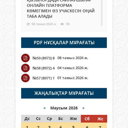
ОНЛАЙН ПЛАТФОРМА
КӨМЕГІМЕН ӨЗ УЧАСКЕСІН ОҢАЙ
ТАБА АЛАДЫ
06 тамыз 2026 ж.
99
Open Air: Қызылорда облысы
PDF НҰСҚАЛАР МҰРАҒАТЫ
полиция департаменті 20
мыңнан астам көрерменнің
қауіпсіздігін қамтамасыз етті
08 тамыз 2026 ж.
№59 (8973) 8
06 тамыз 2026 ж.
118
04 тамыз 2026 ж.
№58 (8972) 4
Wi-Fi ҚАБЫРҒА АРҚЫЛЫ ҚАЛАЙ
01 тамыз 2026 ж.
№57 (8971) 1
ӨТЕДІ?
06 тамыз 2026 ж.
276
ЖАҢАЛЫҚТАР МҰРАҒАТЫ
Как могут проголосовать
граждане Казахстана,
«
Маусым 2026
»
находящиеся за рубежом?
Дс
Сс
Ср
Бс
Жм
Сб
Жс
05 тамыз 2026 ж.
158
1
2
3
4
5
6
7