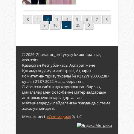
Толығырақ
айтқ
26.0
байқ
еді...
айна
өтті..
үйле
ере
2
1
3
4
5
6
7
8
дата
...
9
10
25
Қыз
обл
64
жұп
жас
© 2026. Zhanaqorgan-tynysy.kz ақпараттық
отба
агенттігі.
рес
Қазақстан Республикасы Ақпарат және
түрд
Қоғамдық даму министрлігі, Ақпарат
неке
комитетінің тіркеу туралы № KZ12VPY00052387
қиды
куәлігі 21.07.2022 жылы берілген.
Жас
® Агенттік сайтында жарияланған барлық
мақалалар мен фото-бейне материалдардың
жұб
авторлық құқықтары қорғалған.
көбі
Материалдарды пайдаланған жағдайда сілтеме
бұл
жасалуы міндетті.
күнд
отба
Меншік иесі:
«Сыр медиа»
ЖШС.
өмір
бақ
баст