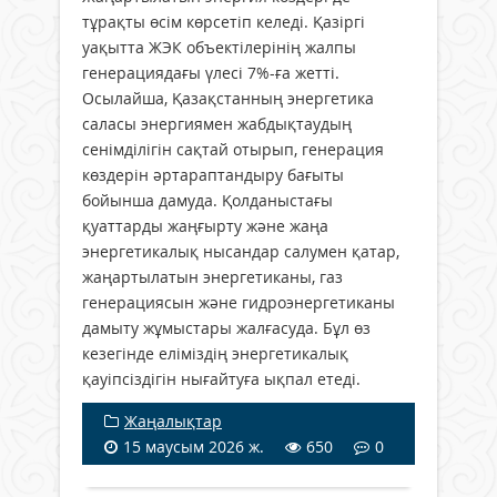
тұрақты өсім көрсетіп келеді. Қазіргі
уақытта ЖЭК объектілерінің жалпы
генерациядағы үлесі 7%-ға жетті.
Осылайша, Қазақстанның энергетика
саласы энергиямен жабдықтаудың
сенімділігін сақтай отырып, генерация
көздерін әртараптандыру бағыты
бойынша дамуда. Қолданыстағы
қуаттарды жаңғырту және жаңа
энергетикалық нысандар салумен қатар,
жаңартылатын энергетиканы, газ
генерациясын және гидроэнергетиканы
дамыту жұмыстары жалғасуда. Бұл өз
кезегінде еліміздің энергетикалық
қауіпсіздігін нығайтуға ықпал етеді.
Жаңалықтар
15 маусым 2026 ж.
650
0