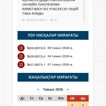
ОНЛАЙН ПЛАТФОРМА
КӨМЕГІМЕН ӨЗ УЧАСКЕСІН ОҢАЙ
ТАБА АЛАДЫ
06 тамыз 2026 ж.
91
Open Air: Қызылорда облысы
PDF НҰСҚАЛАР МҰРАҒАТЫ
полиция департаменті 20
мыңнан астам көрерменнің
қауіпсіздігін қамтамасыз етті
08 тамыз 2026 ж.
№59 (8973) 8
06 тамыз 2026 ж.
107
04 тамыз 2026 ж.
№58 (8972) 4
Wi-Fi ҚАБЫРҒА АРҚЫЛЫ ҚАЛАЙ
01 тамыз 2026 ж.
№57 (8971) 1
ӨТЕДІ?
06 тамыз 2026 ж.
267
ЖАҢАЛЫҚТАР МҰРАҒАТЫ
Как могут проголосовать
граждане Казахстана,
«
Тамыз 2026 »
находящиеся за рубежом?
Дс
Сс
Ср
Бс
Жм
Сб
Жс
05 тамыз 2026 ж.
150
1
2