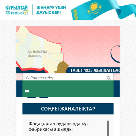
СОҢҒЫ ЖАҢАЛЫҚТАР
Жаңақорған ауданында құс
фабрикасы ашылды