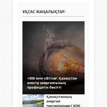
ҰҚСАС ЖАҢАЛЫҚТАР:
+300 млн кВт/сағ: Қазақстан
электр энергиясының
профицитін бекітті
Қазақстанның
энергия
теңгеріміндегі ЖЭК