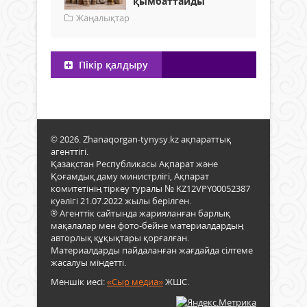
қымбаттайды
Жаңалықтар
Пікір қалдыру
© 2026. Zhanaqorgan-tynysy.kz ақпараттық
агенттігі.
Қазақстан Республикасы Ақпарат және
Қоғамдық даму министрлігі, Ақпарат
комитетінің тіркеу туралы № KZ12VPY00052387
куәлігі 21.07.2022 жылы берілген.
® Агенттік сайтында жарияланған барлық
мақалалар мен фото-бейне материалдардың
авторлық құқықтары қорғалған.
Материалдарды пайдаланған жағдайда сілтеме
жасалуы міндетті.
Меншік иесі:
«Сыр медиа»
ЖШС.