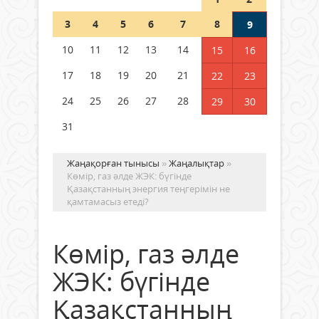
Шетелде жүрген Қазақстан
3
4
5
6
7
8
9
азаматтары қалай дауыс бере
алады?
10
11
12
13
14
15
16
05 тамыз 2026 ж.
160
17
18
19
20
21
22
23
24
25
26
27
28
29
30
31
Жаңақорған тынысы
»
Жаңалықтар
»
Көмір, газ әлде ЖЭК: бүгінде
Қазақстанның энергия теңгерімін не
қамтамасыз етеді?
Көмір, газ әлде
ЖЭК: бүгінде
Қазақстанның