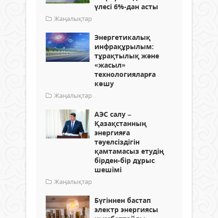
үлесі 6%-дан асты
Жаңалықтар
Энергетикалық
инфрақұрылым:
тұрақтылық және
«жасыл»
технологияларға
көшу
Жаңалықтар
АЭС салу –
Қазақстанның
энергияға
тәуелсіздігін
қамтамасыз етудің
бірден-бір дұрыс
шешімі
Жаңалықтар
Бүгіннен бастап
электр энергиясы