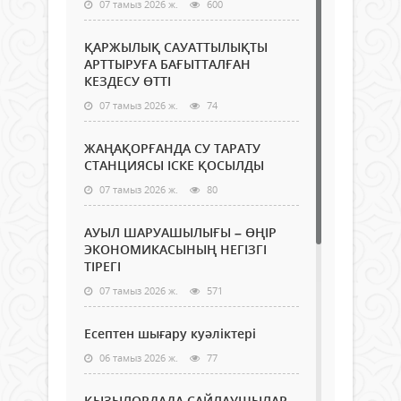
07 тамыз 2026 ж.
600
ҚАРЖЫЛЫҚ САУАТТЫЛЫҚТЫ
АРТТЫРУҒА БАҒЫТТАЛҒАН
КЕЗДЕСУ ӨТТІ
07 тамыз 2026 ж.
74
ЖАҢАҚОРҒАНДА СУ ТАРАТУ
СТАНЦИЯСЫ ІСКЕ ҚОСЫЛДЫ
07 тамыз 2026 ж.
80
АУЫЛ ШАРУАШЫЛЫҒЫ – ӨҢІР
ЭКОНОМИКАСЫНЫҢ НЕГІЗГІ
ТІРЕГІ
07 тамыз 2026 ж.
571
Есептен шығару куәліктері
06 тамыз 2026 ж.
77
ҚЫЗЫЛОРДАДА САЙЛАУШЫЛАР