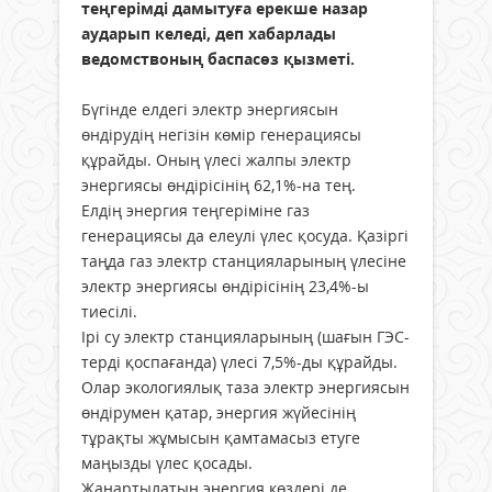
теңгерімді дамытуға ерекше назар
аударып келеді, деп хабарлады
ведомствоның баспасөз қызметі.
Бүгінде елдегі электр энергиясын
өндірудің негізін көмір генерациясы
құрайды. Оның үлесі жалпы электр
энергиясы өндірісінің 62,1%-на тең.
Елдің энергия теңгеріміне газ
генерациясы да елеулі үлес қосуда. Қазіргі
таңда газ электр станцияларының үлесіне
электр энергиясы өндірісінің 23,4%-ы
тиесілі.
Ірі су электр станцияларының (шағын ГЭС-
терді қоспағанда) үлесі 7,5%-ды құрайды.
Олар экологиялық таза электр энергиясын
өндірумен қатар, энергия жүйесінің
тұрақты жұмысын қамтамасыз етуге
маңызды үлес қосады.
Жаңартылатын энергия көздері де