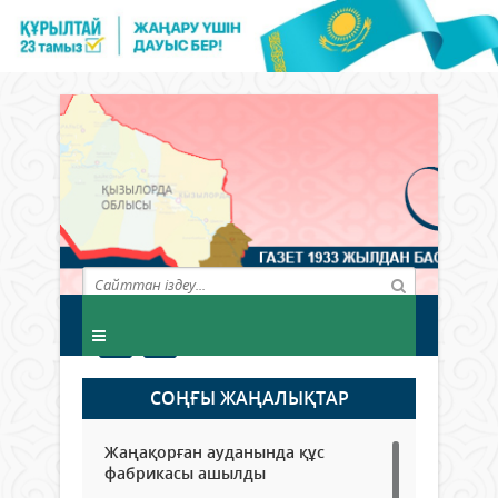
СОҢҒЫ ЖАҢАЛЫҚТАР
Жаңақорған ауданында құс
фабрикасы ашылды