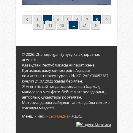
ӨТ
Толығырақ
асы
жәді
жатқ
қойы
Жыл
Жол
эксп
сай
...
8
1
4
5
6
7
9
кар
арал
18
...
10
11
12
21
орын
көрді
мам
бары
Хал
музе
күні
атап
© 2026. Zhanaqorgan-tynysy.kz ақпараттық
өтіле
агенттігі.
Атау
Қазақстан Республикасы Ақпарат және
күн
Қоғамдық даму министрлігі, Ақпарат
1977
комитетінің тіркеу туралы № KZ12VPY00052387
жыл
куәлігі 21.07.2022 жылы берілген.
Хал
® Агенттік сайтында жарияланған барлық
музе
мақалалар мен фото-бейне материалдардың
кеңе
авторлық құқықтары қорғалған.
Бас
Материалдарды пайдаланған жағдайда сілтеме
кон
жасалуы міндетті.
бекіт
Меншік иесі:
«Сыр медиа»
ЖШС.
Мат
жән
руха