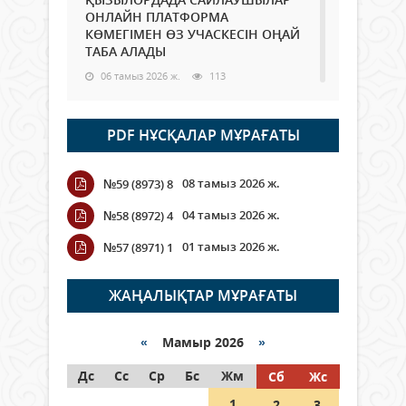
ОНЛАЙН ПЛАТФОРМА
КӨМЕГІМЕН ӨЗ УЧАСКЕСІН ОҢАЙ
ТАБА АЛАДЫ
06 тамыз 2026 ж.
113
Open Air: Қызылорда облысы
PDF НҰСҚАЛАР МҰРАҒАТЫ
полиция департаменті 20
мыңнан астам көрерменнің
қауіпсіздігін қамтамасыз етті
08 тамыз 2026 ж.
№59 (8973) 8
06 тамыз 2026 ж.
143
04 тамыз 2026 ж.
№58 (8972) 4
Wi-Fi ҚАБЫРҒА АРҚЫЛЫ ҚАЛАЙ
01 тамыз 2026 ж.
№57 (8971) 1
ӨТЕДІ?
06 тамыз 2026 ж.
288
ЖАҢАЛЫҚТАР МҰРАҒАТЫ
Как могут проголосовать
граждане Казахстана,
«
Мамыр 2026
»
находящиеся за рубежом?
Дс
Сс
Ср
Бс
Жм
Сб
Жс
05 тамыз 2026 ж.
168
1
2
3