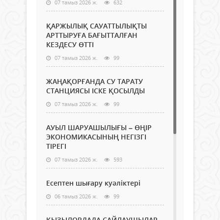
07 тамыз 2026 ж.
632
ҚАРЖЫЛЫҚ САУАТТЫЛЫҚТЫ
АРТТЫРУҒА БАҒЫТТАЛҒАН
КЕЗДЕСУ ӨТТІ
07 тамыз 2026 ж.
99
ЖАҢАҚОРҒАНДА СУ ТАРАТУ
СТАНЦИЯСЫ ІСКЕ ҚОСЫЛДЫ
07 тамыз 2026 ж.
99
АУЫЛ ШАРУАШЫЛЫҒЫ – ӨҢІР
ЭКОНОМИКАСЫНЫҢ НЕГІЗГІ
ТІРЕГІ
07 тамыз 2026 ж.
593
Есептен шығару куәліктері
06 тамыз 2026 ж.
99
ҚЫЗЫЛОРДАДА САЙЛАУШЫЛАР