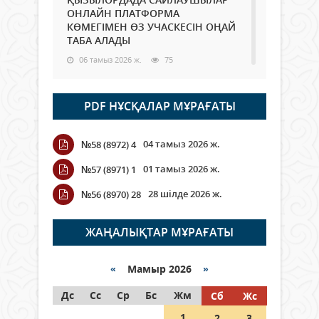
ОНЛАЙН ПЛАТФОРМА
КӨМЕГІМЕН ӨЗ УЧАСКЕСІН ОҢАЙ
ТАБА АЛАДЫ
06 тамыз 2026 ж.
75
Open Air: Қызылорда облысы
PDF НҰСҚАЛАР МҰРАҒАТЫ
полиция департаменті 20
мыңнан астам көрерменнің
қауіпсіздігін қамтамасыз етті
04 тамыз 2026 ж.
№58 (8972) 4
06 тамыз 2026 ж.
83
01 тамыз 2026 ж.
№57 (8971) 1
Wi-Fi ҚАБЫРҒА АРҚЫЛЫ ҚАЛАЙ
28 шілде 2026 ж.
№56 (8970) 28
ӨТЕДІ?
06 тамыз 2026 ж.
253
ЖАҢАЛЫҚТАР МҰРАҒАТЫ
Как могут проголосовать
граждане Казахстана,
«
Мамыр 2026
»
находящиеся за рубежом?
Дс
Сс
Ср
Бс
Жм
Сб
Жс
05 тамыз 2026 ж.
132
1
2
3