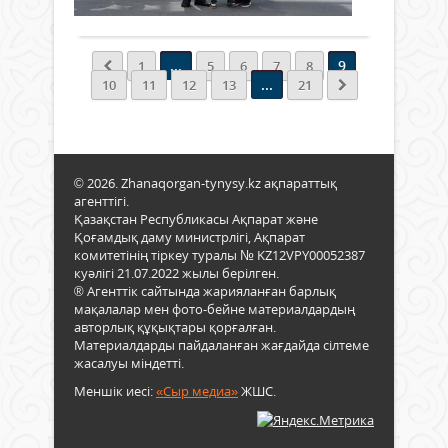
Толығырақ
қол
облы
Винг
қойд
әкімі
кезде
Мұр
Кезд
Ерге
...
9
1
5
6
7
8
Пар
ҚР
...
10
11
12
13
21
Мәжі
Парл
депу
Сен
Мұр
мен
Әбен
Мәжі
Қаза
депу
Еңбе
© 2026. Zhanaqorgan-tynysy.kz ақпараттық
Русл
Ері
агенттігі.
Рүст
Қазақстан Республикасы Ақпарат және
Абза
Мұр
Қоғамдық даму министрлігі, Ақпарат
Ерал
Әбен
комитетінің тіркеу туралы № KZ12VPY00052387
М.
Марх
куәлігі 21.07.2022 жылы берілген.
Қозы
Жайы
® Агенттік сайтында жарияланған барлық
атын
мақалалар мен фото-бейне материалдардың
мәсл
Солт
авторлық құқықтары қорғалған.
депу
Қаза
Материалдарды пайдаланған жағдайда сілтеме
зия
унив
жасалуы міндетті.
қау
Басқ
өкілд
төра
Меншік иесі:
«Сыр медиа»
ЖШС.
ел
-
аға
рект
қат
Иска