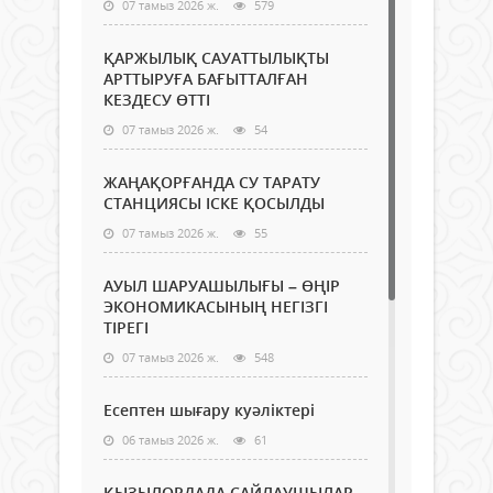
07 тамыз 2026 ж.
579
ҚАРЖЫЛЫҚ САУАТТЫЛЫҚТЫ
АРТТЫРУҒА БАҒЫТТАЛҒАН
КЕЗДЕСУ ӨТТІ
07 тамыз 2026 ж.
54
ЖАҢАҚОРҒАНДА СУ ТАРАТУ
СТАНЦИЯСЫ ІСКЕ ҚОСЫЛДЫ
07 тамыз 2026 ж.
55
АУЫЛ ШАРУАШЫЛЫҒЫ – ӨҢІР
ЭКОНОМИКАСЫНЫҢ НЕГІЗГІ
ТІРЕГІ
07 тамыз 2026 ж.
548
Есептен шығару куәліктері
06 тамыз 2026 ж.
61
ҚЫЗЫЛОРДАДА САЙЛАУШЫЛАР