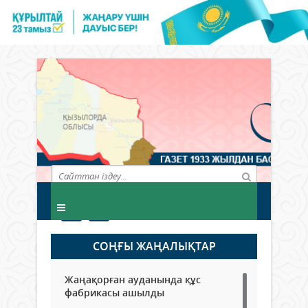
СОҢҒЫ ЖАҢАЛЫҚТАР
Жаңақорған ауданында құс
фабрикасы ашылды