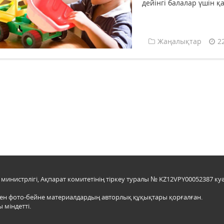
дейінгі балалар үшін қа
Жаңалықтар
2
инистрлігі, Ақпарат комитетінің тіркеу туралы № KZ12VPY00052387 куә
мен фото-бейне материалдардың авторлық құқықтары қорғалған.
 міндетті.