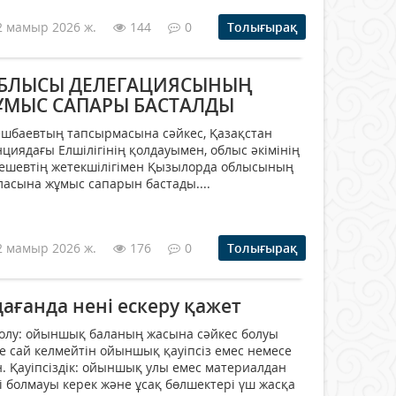
2 мамыр 2026 ж.
144
0
Толығырақ
БЛЫСЫ ДЕЛЕГАЦИЯСЫНЫҢ
ҰМЫС САПАРЫ БАСТАЛДЫ
ешбаевтың тапсырмасына сәйкес, Қазақстан
иядағы Елшілігінің қолдауымен, облыс әкімінің
ешевтің жетекшілігімен Қызылорда облысының
асына жұмыс сапарын бастады....
2 мамыр 2026 ж.
176
0
Толығырақ
ғанда нені ескеру қажет
болу: ойыншық баланың жасына сәйкес болуы
не сай келмейтін ойыншық қауіпсіз емес немесе
. Қауіпсіздік: ойыншық улы емес материалдан
ті болмауы керек және ұсақ бөлшектері үш жасқа