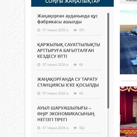
СОҢҒЫ ЖАҢАЛЫҚТАР
Жаңақорған ауданында құс
фабрикасы ашылды
07 тамыз 2026 ж.
591
ҚАРЖЫЛЫҚ САУАТТЫЛЫҚТЫ
АРТТЫРУҒА БАҒЫТТАЛҒАН
КЕЗДЕСУ ӨТТІ
07 тамыз 2026 ж.
68
ЖАҢАҚОРҒАНДА СУ ТАРАТУ
СТАНЦИЯСЫ ІСКЕ ҚОСЫЛДЫ
07 тамыз 2026 ж.
69
АУЫЛ ШАРУАШЫЛЫҒЫ –
ӨҢІР ЭКОНОМИКАСЫНЫҢ
НЕГІЗГІ ТІРЕГІ
07 тамыз 2026 ж.
562