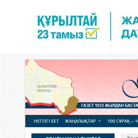
НЕГІЗГІ БЕТ
ЖАҢАЛЫҚТАР
100 СҰРАҚ – 
Жаңа