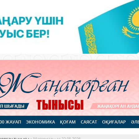
100 ЖАУАП
ЭКОНОМИКА
ҚОҒАМ
САЯСАТ
ОҚИҒАЛАР
ӘЛ
қорған тынысы
» Материалы за 22.05.2026