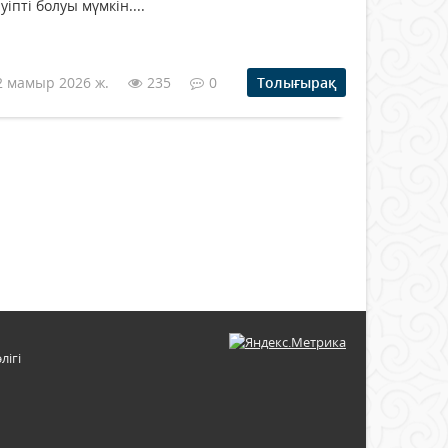
уіпті болуы мүмкін....
2 мамыр 2026 ж.
235
0
Толығырақ
лігі