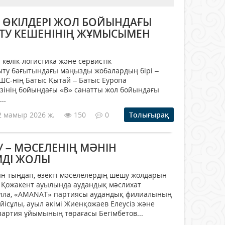
Қ ӨКІЛДЕРІ ЖОЛ БОЙЫНДАҒЫ
ТУ КЕШЕНІНІҢ ЖҰМЫСЫМЕН
көлік-логистика және сервистік
у бағытындағы маңызды жобалардың бірі –
ЖШС-нің Батыс Қытай – Батыс Еуропа
ізінің бойындағы «В» санатты жол бойындағы
..
2 мамыр 2026 ж.
150
0
Толығырақ
У – МӘСЕЛЕНІҢ МӘНІН
МДІ ЖОЛЫ
н тыңдап, өзекті мәселелердің шешу жолдарын
 Қожакент ауылында аудандық мәслихат
улла, «AMANAT» партиясы аудандық филиалының
йісұлы, ауыл әкімі Жиенқожаев Елеусіз және
артия ұйымының төрағасы Бегімбетов...