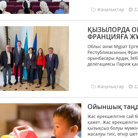
Жаңалықтар
2
ҚЫЗЫЛОРДА О
ФРАНЦИЯҒА Ж
Облыс әкімі Мұрат Ерг
Республикасының Франц
орынбасары Ардақ Зеб
делегациясы Париж қал
Жаңалықтар
2
Ойыншық таңда
Жас ерекшелігіне сай 
қажет. Жас ерекшелігі
қызықсыз болуы мүмкін
жасалуы тиіс, өткір ше