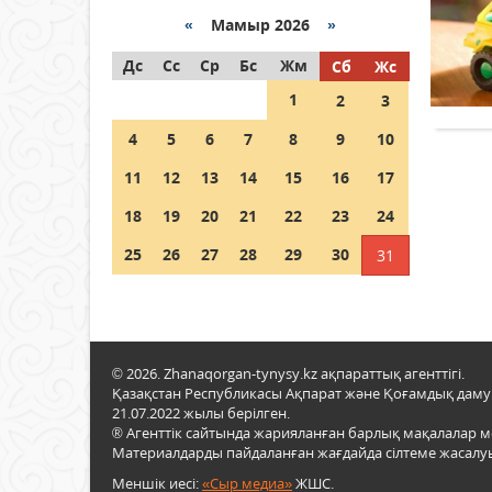
«
Мамыр 2026
»
Как могут проголосовать
Дс
граждане Казахстана,
Сс
Ср
Бс
Жм
Сб
Жс
находящиеся за рубежом?
1
2
3
05 тамыз 2026 ж.
142
4
5
6
7
8
9
10
Шетелде жүрген Қазақстан
11
12
13
14
15
16
17
азаматтары қалай дауыс
бере алады?
18
19
20
21
22
23
24
05 тамыз 2026 ж.
152
25
26
27
28
29
30
31
© 2026. Zhanaqorgan-tynysy.kz ақпараттық агенттігі.
Қазақстан Республикасы Ақпарат және Қоғамдық даму м
21.07.2022 жылы берілген.
® Агенттік сайтында жарияланған барлық мақалалар 
Материалдарды пайдаланған жағдайда сілтеме жасалуы
Меншік иесі:
«Сыр медиа»
ЖШС.