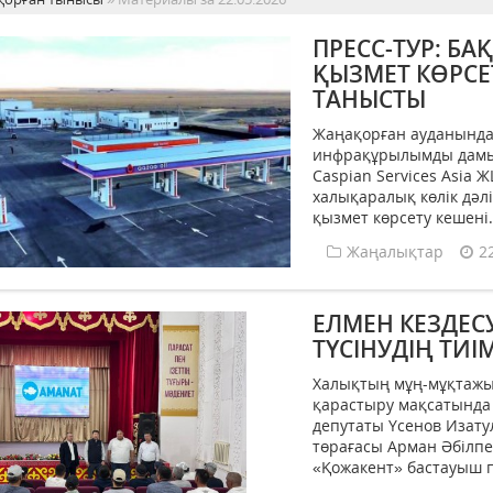
ПРЕСС-ТУР: БА
ҚЫЗМЕТ КӨРСЕ
ТАНЫСТЫ
Жаңақорған ауданында 
инфрақұрылымды дамыт
Caspian Services Asia 
халықаралық көлік дәл
қызмет көрсету кешені..
Жаңалықтар
2
ЕЛМЕН КЕЗДЕС
ТҮСІНУДІҢ ТИІ
Халықтың мұң-мұқтажы
қарастыру мақсатында
депутаты Үсенов Изат
төрағасы Арман Әбілпе
«Қожакент» бастауыш п