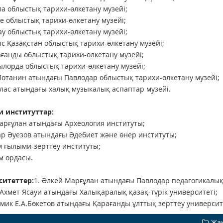
ла облыстық тарихи-өлкетану музейі;
бе облыстық тарихи-өлкетану музейі;
ау облыстық тарихи-өлкетану музейі;
ыс Қазақстан облыстық тарихи-өлкетану музейі;
ағанды облыстық тарихи-өлкетану музейі;
ылорда облыстық тарихи-өлкетану музейі;
.Потанин атындағы Павлодар облыстық тарихи-өлкетану музейі;
лас атындағы халық музыкалық аспаптар музейі.
 институттар:
Марғұлан атындағы Археология институты;
ар Әуезов атындағы Әдебиет және өнер институты;
м ғылыми-зерттеу институты;
м ордасы.
ситеттер:
1. Әлкей Марғұлан атындағы Павлодар педагогикалық
 Ахмет Ясауи атындағы Халықаралық қазақ-түрiк университетi;
емик Е.А.Бөкетов атындағы Қарағанды ұлттық зерттеу университ
Жа