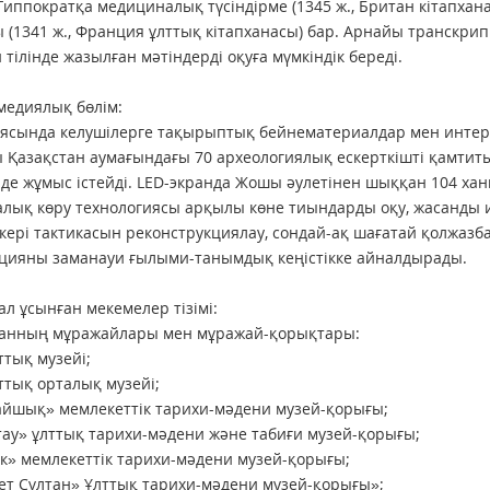
Гиппократқа медициналық түсіндірме (1345 ж., Британ кітапхан
 (1341 ж., Франция ұлттық кітапханасы) бар. Арнайы транскр
 тілінде жазылған мәтіндерді оқуға мүмкіндік береді.
едиялық бөлім:
ясында келушілерге тақырыптық бейнематериалдар мен интера
 Қазақстан аумағындағы 70 археологиялық ескерткішті қамтит
нде жұмыс істейді. LED-экранда Жошы әулетінен шыққан 104 ханн
ық көру технологиясы арқылы көне тиындарды оқу, жасанды ин
кері тактикасын реконструкциялау, сондай-ақ шағатай қолжа
цияны заманауи ғылыми-танымдық кеңістікке айналдырады.
л ұсынған мекемелер тізімі:
танның мұражайлары мен мұражай-қорықтары:
ттық музейі;
лттық орталық музейі;
айшық» мемлекеттік тарихи-мәдени музей-қорығы;
тау» ұлттық тарихи-мәдени және табиғи музей-қорығы;
ок» мемлекеттік тарихи-мәдени музей-қорығы;
рет Сұлтан» Ұлттық тарихи-мәдени музей-қорығы»;