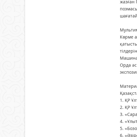
жазған 
поэмасы
шағатай
Мультим
Көрме а
қатысты
тілдері
Машинал
Орда әс
экспози
Материа
Қазақс
1. ҚР Ұл
2. ҚР Ұ
3. «Сар
4. «Ұлы
5. «Боз
6. «Әзі