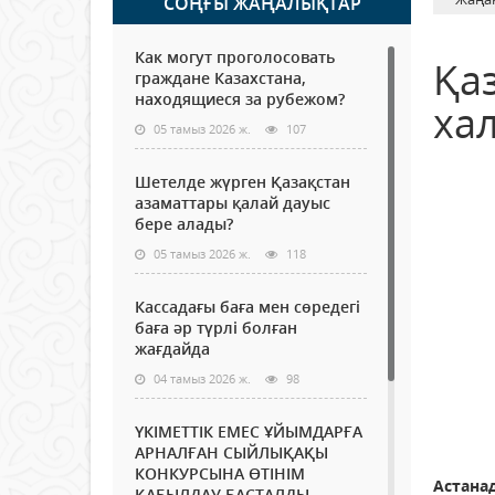
СОҢҒЫ ЖАҢАЛЫҚТАР
Как могут проголосовать
Қа
граждане Казахстана,
находящиеся за рубежом?
ха
05 тамыз 2026 ж.
107
Шетелде жүрген Қазақстан
азаматтары қалай дауыс
бере алады?
05 тамыз 2026 ж.
118
Кассадағы баға мен сөредегі
баға әр түрлі болған
жағдайда
04 тамыз 2026 ж.
98
ҮКІМЕТТІК ЕМЕС ҰЙЫМДАРҒА
АРНАЛҒАН СЫЙЛЫҚАҚЫ
КОНКУРСЫНА ӨТІНІМ
Астанад
ҚАБЫЛДАУ БАСТАЛДЫ