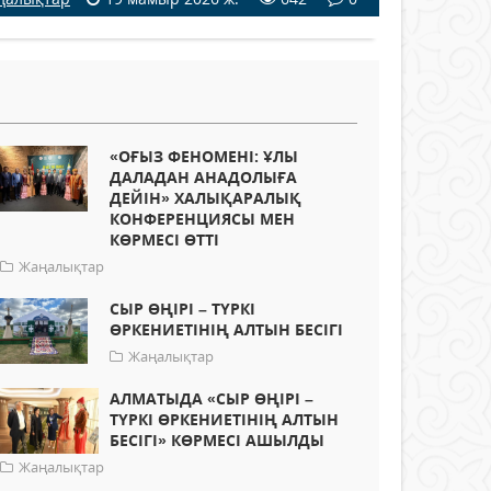
«ОҒЫЗ ФЕНОМЕНІ: ҰЛЫ
ДАЛАДАН АНАДОЛЫҒА
ДЕЙІН» ХАЛЫҚАРАЛЫҚ
КОНФЕРЕНЦИЯСЫ МЕН
КӨРМЕСІ ӨТТІ
Жаңалықтар
СЫР ӨҢІРІ – ТҮРКІ
ӨРКЕНИЕТІНІҢ АЛТЫН БЕСІГІ
Жаңалықтар
АЛМАТЫДА «СЫР ӨҢІРІ –
ТҮРКІ ӨРКЕНИЕТІНІҢ АЛТЫН
БЕСІГІ» КӨРМЕСІ АШЫЛДЫ
Жаңалықтар