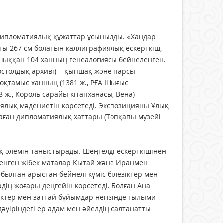
дипломатиялық құжаттар ұсынылды. «Хандар
ығы 267 см болатын каллиграфиялық ескерткіш,
 шыққан 104 ханның генеалогиясы бейнеленген.
постолдық архиві) – қыпшақ және парсы
оқтамыс ханның (1381 ж., РҒА Шығыс
 ж., Король сарайы кітапханасы, Вена)
иялық мәдениетін көрсетеді. Экспозицияны Ұлық
ған дипломатиялық хаттары (Топқапы музейі
тық әлемін таныстырады. Шеңгелді ескерткішінен
неленген жібек маталар Қытай және Иранмен
былған арыстан бейнелі күміс білезіктер мен
дің жоғары деңгейін көрсетеді. Болған Ана
ектер мен заттай бұйымдар негізінде ғылыми
әуіріндегі ер адам мен әйелдің салтанатты