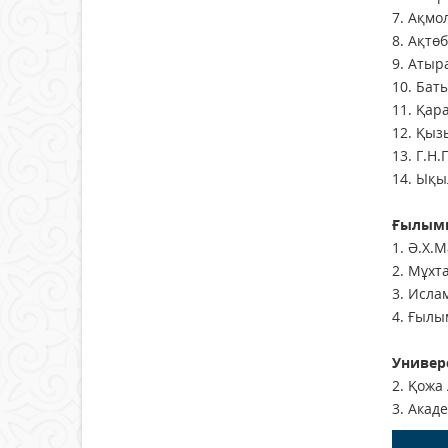
7. Ақмо
8. Ақтө
9. Атыр
10. Бат
11. Қар
12. Қыз
13. Г.Н
14. Ықы
Ғылыми
1. Ә.Х.
2. Мұхт
3. Исла
4. Ғылы
Универ
2. Қожа
3. Акад