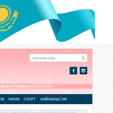
ЕМ
ТАРИХ
СПОРТ
БАЙЛАНЫСТАР
қатысты халықаралық архив құжаттары ұсынылды