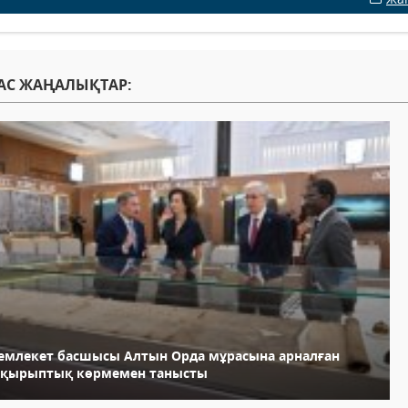
АС ЖАҢАЛЫҚТАР:
емлекет басшысы Алтын Орда мұрасына арналған
ақырыптық көрмемен танысты