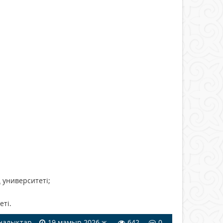
 университеті;
еті.
ңалықтар
19 мамыр 2026 ж.
642
0