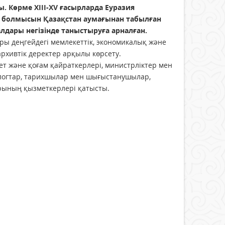
Көрме XIII-XV ғасырларда Еуразия
и болмысын Қазақстан аумағынан табылған
лдары негізінде таныстыруға арналған.
ғары деңгейдегі мемлекеттік, экономикалық және
рхивтік деректер арқылы көрсету.
ет және қоғам қайраткерлері, министрліктер мен
ологтар, тарихшылар мен шығыстанушылар,
арының қызметкерлері қатысты.