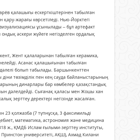
отарёв қалашығы ескерткіштерінен табылған
 қару-жарағы көрсетіледі. Нью-Йорктегі
визуализациясы ұсынылады – бұл артефакт
 ондық әскери жүйеге негізделген ордалық
кент, Жент қалаларынан табылған керамика,
нелейді. Асанас қалашығынан табылған
 дәлелі болып табылады. Баршынкенттен
діни төзімділік пен кең сауда байланыстарының
старының динарлары бар көмбелер қазақстандық
ын дәлелдейді. Сығанақ қаласы мен Жошы хан
лық зерттеу деректері негізінде жасалған.
 23 қолжазба (7 түпнұсқа, 3 факсимильді
әдебиет, математика, астрономия және медицина
8 ж., ҚМДБ Ислам ғылыми-зерттеу институты,
, Принстон университеті, АҚШ), Ахмад Килани