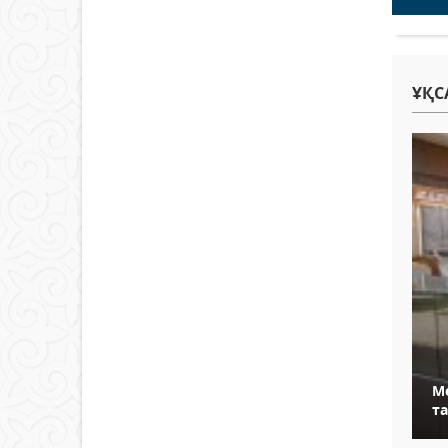
ҰҚС
М
т