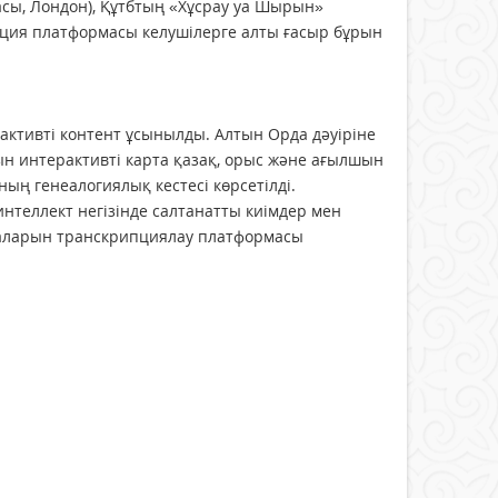
асы, Лондон), Құтбтың «Хұсрау уа Шырын»
ипция платформасы келушілерге алты ғасыр бұрын
ктивті контент ұсынылды. Алтын Орда дәуіріне
ын интерактивті карта қазақ, орыс және ағылшын
ың генеалогиялық кестесі көрсетілді.
теллект негізінде салтанатты киімдер мен
збаларын транскрипциялау платформасы