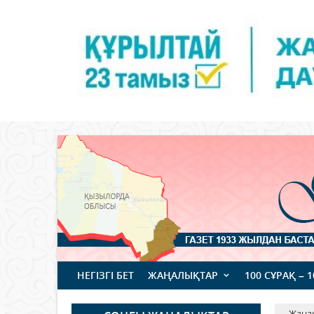
НЕГІЗГІ БЕТ
ЖАҢАЛЫҚТАР
100 СҰРАҚ – 
Жаңа