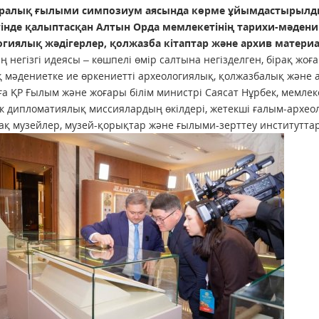
ралық ғылыми симпозиум аясында көрме ұйымдастырылды. 
ігінде қалыптасқан Алтын Орда мемлекетінің тарихи-мәден
огиялық жәдігерлер, қолжазба кітаптар және архив материа
ң негізгі идеясы – көшпелі өмір салтына негізделген, бірақ жо
 мәдениетке ие өркениетті археологиялық, қолжазбалық және а
ға ҚР Ғылым және жоғары білім министрі Саясат Нұрбек, мемлек
к дипломатиялық миссиялардың өкілдері, жетекші ғалым-архе
ақ музейлер, музей-қорықтар және ғылыми-зерттеу институтт