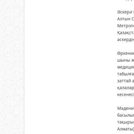
Әскери 
Алтын О
Метропо
Қазақст
әскерді
Өркение
шыны жә
медицин
табылға
заттай 
қалалар
кесенес
Мәдение
басылым
тақырып
Алматы)