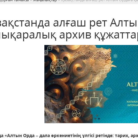
зақстанда алғаш рет Алт
лықаралық архив құжатт
а «Алтын Орда – дала өркениетінің үлгісі ретінде: тарих, ар