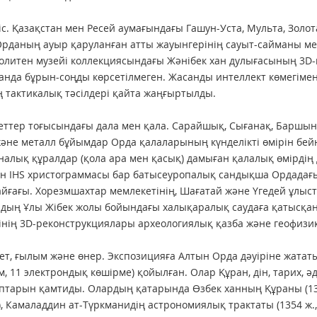
іс. Қазақстан мен Ресей аумағындағы Гашун-Уста, Мульта, Зол
рданың ауыр қаруланған атты жауынгерінің сауыт-сайманы мен
литен музейі коллекциясындағы Жәнібек хан дулығасының 3D-
анда бұрын-соңды көрсетілмеген. Жасанды интеллект көмегімен
ң тактикалық тәсілдері қайта жаңғыртылды.
ттер тоғысындағы дала мен қала. Сарайшық, Сығанақ, Баршын
не металл бұйымдар Орда қалаларының күнделікті өмірін бей
алық құралдар (қола ара мен қасық) дамыған қалалық өмірдің
н IHS христограммасы бар батысеуропалық сандықша Ордадағы 
айғағы. Хорезмшахтар мемлекетінің, Шағатай және Үгедей ұлы
дың Ұлы Жібек жолы бойындағы халықаралық саудаға қатысқан
інің 3D-реконструкциялары археологиялық қазба және геофизика
т, ғылым және өнер. Экспозицияға Алтын Орда дәуіріне жататын
, 11 электрондық көшірме) қойылған. Олар Құран, дін, тарих, 
тарын қамтиды. Олардың қатарында Өзбек ханның Құраны (131
, Камаладдин ат-Түркманидің астрономиялық трактаты (1354 ж.