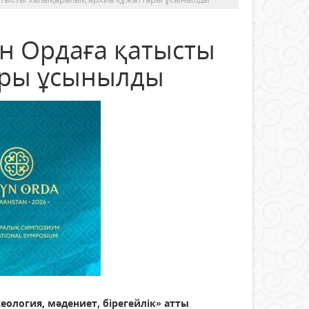
ын Ордаға қатысты
ары ұсынылды
хеология, мәдениет, бірегейлік» атты