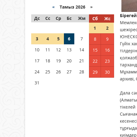
04 тамыз 2026 ж.
96
«
Тамыз 2026 »
Біреге
Дс
РУСЛАН РҮСТЕМҰЛЫ ОБЛЫС
Сс
Ср
Бс
Жм
Сб
Жс
Мемлеке
ӘКІМІНІҢ КЕҢЕСШІСІ БОЛЫП
1
2
шежірес
ТАҒАЙЫНДАЛДЫ
ЮНЕСКО-
3
04 тамыз 2026 ж.
4
5
6
99
7
8
9
Гүйік х
10
11
12
13
14
15
16
тілдері
Қысқы демалыс 14 күн:
қолжазб
2026–2027 оқу жылына
17
18
19
20
21
22
23
арналған каникул кестесі
тарханд
бекітілді
24
25
26
27
28
Мұхамме
29
30
архиві,
04 тамыз 2026 ж.
125
31
Дала сә
(Алматы
тікелей
Сығанақ
кесенес
тұрғыда
киімдер