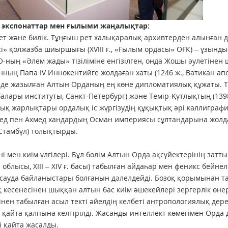
й экспонаттар мен ғылыми жаңалықтар:
т және билік. Тұңғыш рет халықаралық архивтерден алынған 
і» қолжазба шиыршығы (XVIII ғ., «Ғылым ордасы» ОҒК) – ұзынд
ның «Әлем жады» тізіліміне енгізілген, онда Жошы әулетінен
анның Папа IV Иннокентийге жолдаған хаты (1246 ж., Ватикан а
нде жазылған Алтын Орданың ең көне дипломатиялық құжаты. Т
алары институты, Санкт-Петербург) және Темір-Құтлықтың (1398
ық жарлықтары ордалық іс жүргізудің құқықтық әрі каллиграф
д пен Ахмед хандардың Осман империясы сұлтандарына жолда
 Стамбұл) толықтырды.
ні мен киім үлгілері. Бұл бөлім Алтын Орда ақсүйектерінің зат
 облысы, XIII – XIV ғ. басы) табылған айдаһар мен феникс бей
 сауда байланыстары болғанын дәлелдейді. Бозоқ қорымынан та
 кесенесінен шыққан алтын бас киім әшекейлері зергерлік өнер
інен табылған асыл текті әйелдің келбеті антропологиялық дер
 қайта қалпына келтірілді. Жасанды интеллект көмегімен Орда д
і қайта жасалды.