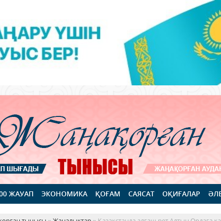
100 ЖАУАП
ЭКОНОМИКА
ҚОҒАМ
САЯСАТ
ОҚИҒАЛАР
ӘЛ
қорған тынысы
»
Жаңалықтар
» Қазақстанда алғаш рет Алтын Ордаға 