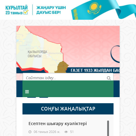
СОҢҒЫ ЖАҢАЛЫҚТАР
Есептен шығару куәліктері
06 тамыз 2026 ж.
51