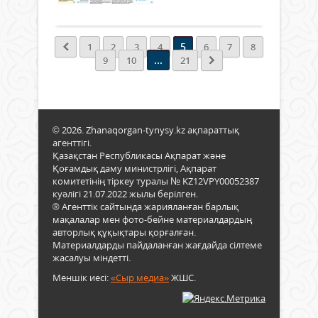
Толығырақ
күтіп
бапт
жұм
5
1
2
3
4
6
7
8
жалғ
...
9
10
21
Соң
кезд
су
тап
бай
© 2026. Zhanaqorgan-tynysy.kz ақпараттық
оңтү
агенттігі.
өңір
Қазақстан Республикасы Ақпарат және
шар
Қоғамдық даму министрлігі, Ақпарат
бақ
комитетінің тіркеу туралы № KZ12VPY00052387
дақ
куәлігі 21.07.2022 жылы берілген.
бас
® Агенттік сайтында жарияланған барлық
бері
мақалалар мен фото-бейне материалдардың
өнім
авторлық құқықтары қорғалған.
көле
Материалдарды пайдаланған жағдайда сілтеме
көбе
жасалуы міндетті.
көзд
Меншік иесі:
«Сыр медиа»
ЖШС.
отыр
Өйтк
су...