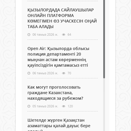
ҚЫЗЫЛОРДАДА САЙЛАУШЫЛАР
ОНЛАЙН ПЛАТФОРМА
КӨМЕГІМЕН ӨЗ УЧАСКЕСІН ОҢАЙ
ТАБА АЛАДЫ
06 тамыз 2026 ж.
64
Open Air: Қызылорда облысы
полиция департаменті 20
мыңнан астам көрерменнің
қауіпсіздігін қамтамасыз етті
06 тамыз 2026 ж.
70
Как могут проголосовать
граждане Казахстана,
находящиеся за рубежом?
05 тамыз 2026 ж.
120
Шетелде жүрген Қазақстан
азаматтары қалай дауыс бере