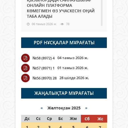
ОНЛАЙН ПЛАТФОРМА
КӨМЕГІМЕН ӨЗ УЧАСКЕСІН ОҢАЙ
ТАБА АЛАДЫ
06 тамыз 2026 ж.
78
Open Air: Қызылорда облысы
PDF НҰСҚАЛАР МҰРАҒАТЫ
полиция департаменті 20
мыңнан астам көрерменнің
қауіпсіздігін қамтамасыз етті
04 тамыз 2026 ж.
№58 (8972) 4
06 тамыз 2026 ж.
84
01 тамыз 2026 ж.
№57 (8971) 1
Wi-Fi ҚАБЫРҒА АРҚЫЛЫ ҚАЛАЙ
28 шілде 2026 ж.
№56 (8970) 28
ӨТЕДІ?
06 тамыз 2026 ж.
255
ЖАҢАЛЫҚТАР МҰРАҒАТЫ
Как могут проголосовать
граждане Казахстана,
«
Желтоқсан 2025
»
находящиеся за рубежом?
Дс
Сс
Ср
Бс
Жм
Сб
Жс
05 тамыз 2026 ж.
134
1
2
3
4
5
6
7