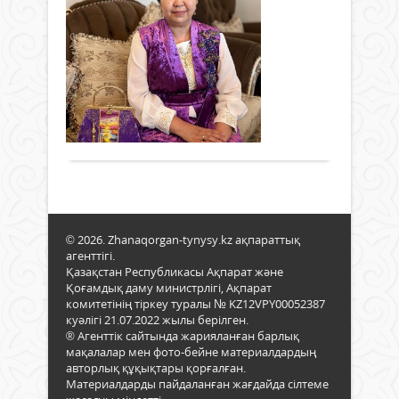
рет
ру
қар
Жаңалықтар
адво
бір
түрд
жұм
07
бе
жалғ
ретт
желтоқсан
Елді
құқы
2025 ж.
Жер-
меке
негі
1 027
жер
аума
бекіт
0
«Рух
ұйы
орт
Толығырақ
жал
бой
орта
көте
сенб
осы
бар
бағы
1000
жұм
түп
жүйе
көше
© 2026. Zhanaqorgan-tynysy.kz ақпараттық
елді
егілді
агенттігі.
руха
Қазақстан Республикасы Ақпарат және
мәд
Қоғамдық даму министрлігі, Ақпарат
дам
комитетінің тіркеу туралы № KZ12VPY00052387
жаң
куәлігі 21.07.2022 жылы берілген.
серп
® Агенттік сайтында жарияланған барлық
бері
мақалалар мен фото-бейне материалдардың
отыр
авторлық құқықтары қорғалған.
Жерл
Материалдарды пайдаланған жағдайда сілтеме
«ҚР