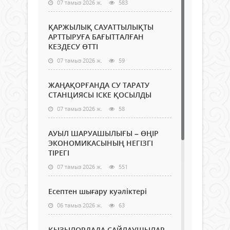
07 тамыз 2026 ж.
583
ҚАРЖЫЛЫҚ САУАТТЫЛЫҚТЫ
АРТТЫРУҒА БАҒЫТТАЛҒАН
КЕЗДЕСУ ӨТТІ
07 тамыз 2026 ж.
59
ЖАҢАҚОРҒАНДА СУ ТАРАТУ
СТАНЦИЯСЫ ІСКЕ ҚОСЫЛДЫ
07 тамыз 2026 ж.
58
АУЫЛ ШАРУАШЫЛЫҒЫ – ӨҢІР
ЭКОНОМИКАСЫНЫҢ НЕГІЗГІ
ТІРЕГІ
07 тамыз 2026 ж.
551
Есептен шығару куәліктері
06 тамыз 2026 ж.
63
ҚЫЗЫЛОРДАДА САЙЛАУШЫЛАР