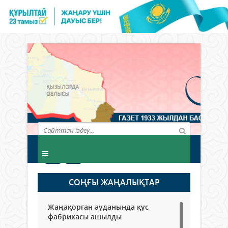
СОҢҒЫ ЖАҢАЛЫҚТАР
Жаңақорған ауданында құс
фабрикасы ашылды