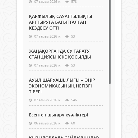
07 тамыз 2026 ж.
578
ҚАРЖЫЛЫҚ САУАТТЫЛЫҚТЫ
АРТТЫРУҒА БАҒЫТТАЛҒАН
КЕЗДЕСУ ӨТТІ
07 тамыз 2026 ж.
53
ЖАҢАҚОРҒАНДА СУ ТАРАТУ
СТАНЦИЯСЫ ІСКЕ ҚОСЫЛДЫ
07 тамыз 2026 ж.
53
АУЫЛ ШАРУАШЫЛЫҒЫ – ӨҢІР
ЭКОНОМИКАСЫНЫҢ НЕГІЗГІ
ТІРЕГІ
07 тамыз 2026 ж.
546
Есептен шығару куәліктері
06 тамыз 2026 ж.
60
ҚЫЗЫЛОРДАДА САЙЛАУШЫЛАР