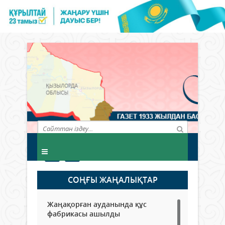
СОҢҒЫ ЖАҢАЛЫҚТАР
Жаңақорған ауданында құс
фабрикасы ашылды