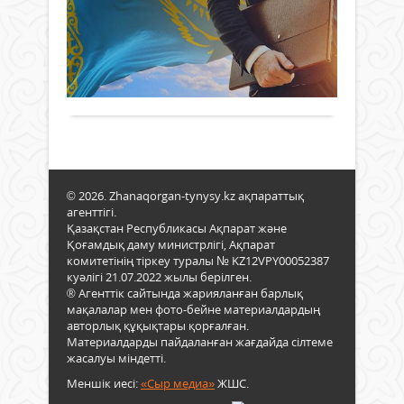
на
тұтас
желтоқсан
құлқ
өтк
2025 ж.
мен
1 182
Қаза
кәсі
0
қан
мәде
Толығырақ
бар
байл
қаси
Мемл
ұрпа
саяс
жад
тиім
ешқ
іске
өшпе
асыр
Қолд
халы
© 2026. Zhanaqorgan-tynysy.kz ақпараттық
бар
сапа
агенттігі.
бөліс
қызм
Қазақстан Республикасы Ақпарат және
өзге
көрс
Қоғамдық даму министрлігі, Ақпарат
көме
жән
комитетінің тіркеу туралы № KZ12VPY00052387
де
мемл
куәлігі 21.07.2022 жылы берілген.
ада
аппа
® Агенттік сайтында жарияланған барлық
кісіл
беде
мақалалар мен фото-бейне материалдардың
көріні
сақт
авторлық құқықтары қорғалған.
Материалдарды пайдаланған жағдайда сілтеме
–
жасалуы міндетті.
бүгі
әр
Меншік иесі:
«Сыр медиа»
ЖШС.
мемл