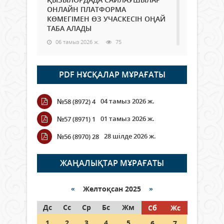
ОНЛАЙН ПЛАТФОРМА
КӨМЕГІМЕН ӨЗ УЧАСКЕСІН ОҢАЙ
ТАБА АЛАДЫ
06 тамыз 2026 ж.
75
Open Air: Қызылорда облысы
PDF НҰСҚАЛАР МҰРАҒАТЫ
полиция департаменті 20
мыңнан астам көрерменнің
қауіпсіздігін қамтамасыз етті
04 тамыз 2026 ж.
№58 (8972) 4
06 тамыз 2026 ж.
83
01 тамыз 2026 ж.
№57 (8971) 1
Wi-Fi ҚАБЫРҒА АРҚЫЛЫ ҚАЛАЙ
28 шілде 2026 ж.
№56 (8970) 28
ӨТЕДІ?
06 тамыз 2026 ж.
253
ЖАҢАЛЫҚТАР МҰРАҒАТЫ
Как могут проголосовать
граждане Казахстана,
«
Желтоқсан 2025
»
находящиеся за рубежом?
Дс
Сс
Ср
Бс
Жм
Сб
Жс
05 тамыз 2026 ж.
132
1
2
3
4
5
6
7