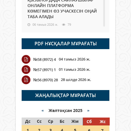
ОНЛАЙН ПЛАТФОРМА
КӨМЕГІМЕН ӨЗ УЧАСКЕСІН ОҢАЙ
ТАБА АЛАДЫ
06 тамыз 2026 ж.
79
Open Air: Қызылорда облысы
PDF НҰСҚАЛАР МҰРАҒАТЫ
полиция департаменті 20
мыңнан астам көрерменнің
қауіпсіздігін қамтамасыз етті
04 тамыз 2026 ж.
№58 (8972) 4
06 тамыз 2026 ж.
86
01 тамыз 2026 ж.
№57 (8971) 1
Wi-Fi ҚАБЫРҒА АРҚЫЛЫ ҚАЛАЙ
28 шілде 2026 ж.
№56 (8970) 28
ӨТЕДІ?
06 тамыз 2026 ж.
256
ЖАҢАЛЫҚТАР МҰРАҒАТЫ
Как могут проголосовать
граждане Казахстана,
«
Желтоқсан 2025
»
находящиеся за рубежом?
Дс
Сс
Ср
Бс
Жм
Сб
Жс
05 тамыз 2026 ж.
137
1
2
3
4
5
6
7