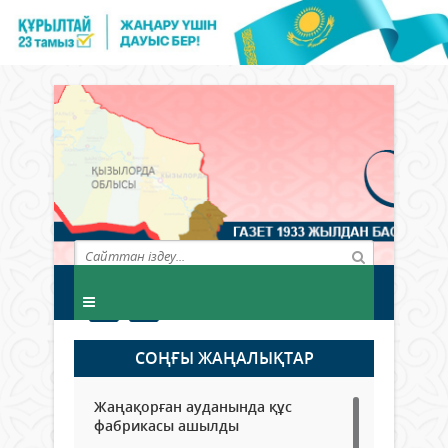
СОҢҒЫ ЖАҢАЛЫҚТАР
Жаңақорған ауданында құс
фабрикасы ашылды