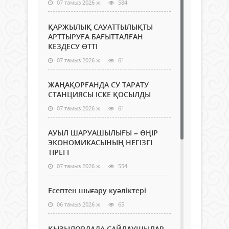
07 тамыз 2026 ж.
584
ҚАРЖЫЛЫҚ САУАТТЫЛЫҚТЫ
АРТТЫРУҒА БАҒЫТТАЛҒАН
КЕЗДЕСУ ӨТТІ
07 тамыз 2026 ж.
61
ЖАҢАҚОРҒАНДА СУ ТАРАТУ
СТАНЦИЯСЫ ІСКЕ ҚОСЫЛДЫ
07 тамыз 2026 ж.
61
АУЫЛ ШАРУАШЫЛЫҒЫ – ӨҢІР
ЭКОНОМИКАСЫНЫҢ НЕГІЗГІ
ТІРЕГІ
07 тамыз 2026 ж.
554
Есептен шығару куәліктері
06 тамыз 2026 ж.
65
ҚЫЗЫЛОРДАДА САЙЛАУШЫЛАР