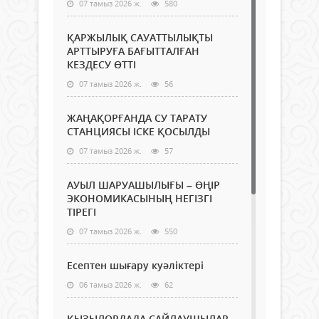
07 тамыз 2026 ж.
580
ҚАРЖЫЛЫҚ САУАТТЫЛЫҚТЫ
АРТТЫРУҒА БАҒЫТТАЛҒАН
КЕЗДЕСУ ӨТТІ
07 тамыз 2026 ж.
56
ЖАҢАҚОРҒАНДА СУ ТАРАТУ
СТАНЦИЯСЫ ІСКЕ ҚОСЫЛДЫ
07 тамыз 2026 ж.
57
АУЫЛ ШАРУАШЫЛЫҒЫ – ӨҢІР
ЭКОНОМИКАСЫНЫҢ НЕГІЗГІ
ТІРЕГІ
07 тамыз 2026 ж.
550
Есептен шығару куәліктері
06 тамыз 2026 ж.
62
ҚЫЗЫЛОРДАДА САЙЛАУШЫЛАР