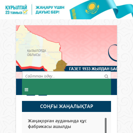
СОҢҒЫ ЖАҢАЛЫҚТАР
Жаңақорған ауданында құс
фабрикасы ашылды