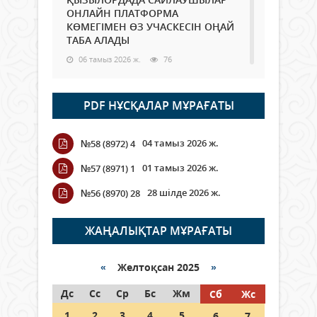
ОНЛАЙН ПЛАТФОРМА
КӨМЕГІМЕН ӨЗ УЧАСКЕСІН ОҢАЙ
ТАБА АЛАДЫ
06 тамыз 2026 ж.
76
Open Air: Қызылорда облысы
PDF НҰСҚАЛАР МҰРАҒАТЫ
полиция департаменті 20
мыңнан астам көрерменнің
қауіпсіздігін қамтамасыз етті
04 тамыз 2026 ж.
№58 (8972) 4
06 тамыз 2026 ж.
84
01 тамыз 2026 ж.
№57 (8971) 1
Wi-Fi ҚАБЫРҒА АРҚЫЛЫ ҚАЛАЙ
28 шілде 2026 ж.
№56 (8970) 28
ӨТЕДІ?
06 тамыз 2026 ж.
254
ЖАҢАЛЫҚТАР МҰРАҒАТЫ
Как могут проголосовать
граждане Казахстана,
«
Желтоқсан 2025
»
находящиеся за рубежом?
Дс
Сс
Ср
Бс
Жм
Сб
Жс
05 тамыз 2026 ж.
133
1
2
3
4
5
6
7