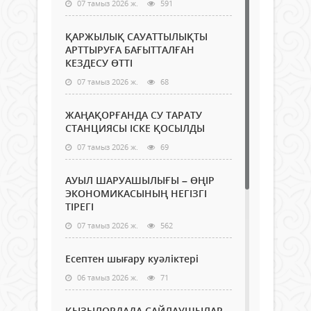
07 тамыз 2026 ж.
591
ҚАРЖЫЛЫҚ САУАТТЫЛЫҚТЫ
АРТТЫРУҒА БАҒЫТТАЛҒАН
КЕЗДЕСУ ӨТТІ
07 тамыз 2026 ж.
68
ЖАҢАҚОРҒАНДА СУ ТАРАТУ
СТАНЦИЯСЫ ІСКЕ ҚОСЫЛДЫ
07 тамыз 2026 ж.
69
АУЫЛ ШАРУАШЫЛЫҒЫ – ӨҢІР
ЭКОНОМИКАСЫНЫҢ НЕГІЗГІ
ТІРЕГІ
07 тамыз 2026 ж.
562
Есептен шығару куәліктері
06 тамыз 2026 ж.
71
ҚЫЗЫЛОРДАДА САЙЛАУШЫЛАР