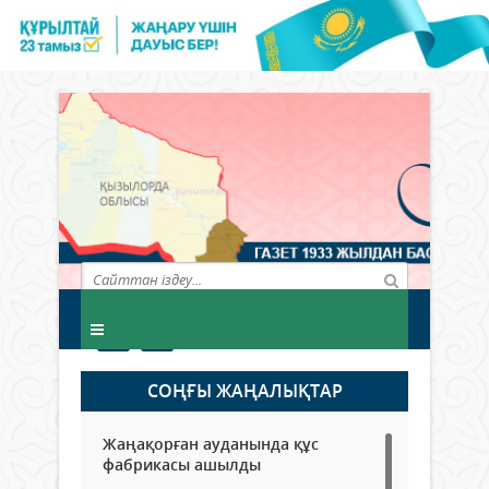
СОҢҒЫ ЖАҢАЛЫҚТАР
Жаңақорған ауданында құс
фабрикасы ашылды