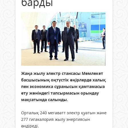
барды
Жаңа жылу электр стансасы Мемлекет
басшысының оңтүстік өңірлерде халық
пен экономика сұранысын қамтамасыз
ету жөніндегі тапсырмасын орындау
мақсатында салынды.
Орталық 240 мегаватт электр қуатын және
277 гигакалория жылу энергиясын
өндіреді.