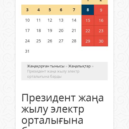
Шетелде жүрген Қазақстан
3
4
5
6
7
8
9
азаматтары қалай дауыс бере
алады?
10
11
12
13
14
15
16
05 тамыз 2026 ж.
152
17
18
19
20
21
22
23
24
25
26
27
28
29
30
31
Жаңақорған тынысы
»
Жаңалықтар
»
Президент жаңа жылу электр
орталығына барды
Президент жаңа
жылу электр
орталығына