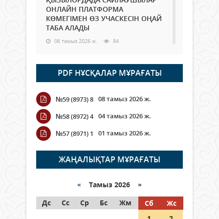
ОНЛАЙН ПЛАТФОРМА
КӨМЕГІМЕН ӨЗ УЧАСКЕСІН ОҢАЙ
ТАБА АЛАДЫ
06 тамыз 2026 ж.
84
Open Air: Қызылорда облысы
PDF НҰСҚАЛАР МҰРАҒАТЫ
полиция департаменті 20
мыңнан астам көрерменнің
қауіпсіздігін қамтамасыз етті
08 тамыз 2026 ж.
№59 (8973) 8
06 тамыз 2026 ж.
92
04 тамыз 2026 ж.
№58 (8972) 4
Wi-Fi ҚАБЫРҒА АРҚЫЛЫ ҚАЛАЙ
01 тамыз 2026 ж.
№57 (8971) 1
ӨТЕДІ?
06 тамыз 2026 ж.
261
ЖАҢАЛЫҚТАР МҰРАҒАТЫ
Как могут проголосовать
граждане Казахстана,
«
Тамыз 2026 »
находящиеся за рубежом?
Дс
Сс
Ср
Бс
Жм
Сб
Жс
05 тамыз 2026 ж.
142
1
2