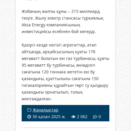
Жобаның жалпы құны – 215 миллиард
теңге. Жылу электр стансасы түркиялық
Aksa Energy компаниясының
инвестициясы есебінен бой көтерді.
Қазіргі кезде негізгі агрегаттар, атап
айтқанда, әрқайсысының қуаты 176
мегаватт болатын екі газ турбинасы, қуаты
95 мегаватт бу турбинасы, өнімділігі
сағатына 120 тоннаға жететін екі бу
қазандығы, қуаттылығы сағатына 150
гигакалорияны құрайтын төрт су қыздыру
қазандығы орнатылып, толық
монтаждалған.
Жаңалықтар
30 қазан 2025 ж.
2 062
0