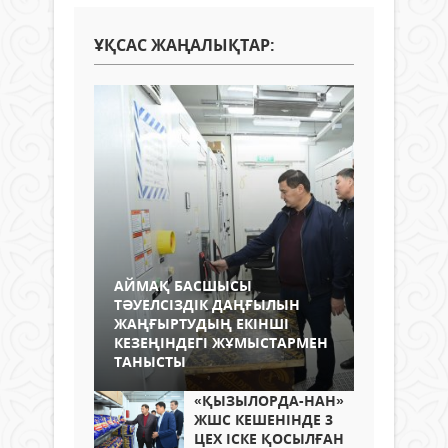
ҰҚСАС ЖАҢАЛЫҚТАР:
АЙМАҚ БАСШЫСЫ
ТӘУЕЛСІЗДІК ДАҢҒЫЛЫН
ЖАҢҒЫРТУДЫҢ ЕКІНШІ
КЕЗЕҢІНДЕГІ ЖҰМЫСТАРМЕН
ТАНЫСТЫ
«ҚЫЗЫЛОРДА-НАН»
ЖШС КЕШЕНІНДЕ 3
ЦЕХ ІСКЕ ҚОСЫЛҒАН