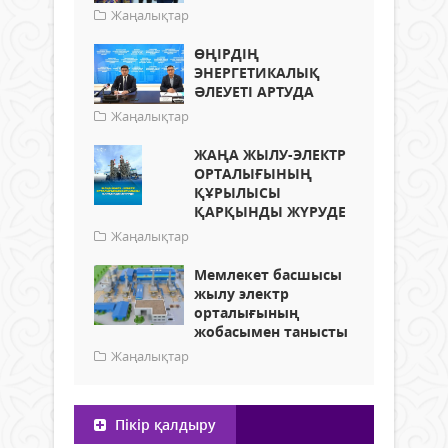
Жаңалықтар
ӨҢІРДІҢ
ЭНЕРГЕТИКАЛЫҚ
ӘЛЕУЕТІ АРТУДА
Жаңалықтар
ЖАҢА ЖЫЛУ-ЭЛЕКТР
ОРТАЛЫҒЫНЫҢ
ҚҰРЫЛЫСЫ
ҚАРҚЫНДЫ ЖҮРУДЕ
Жаңалықтар
Мемлекет басшысы
жылу электр
орталығының
жобасымен танысты
Жаңалықтар
Пікір қалдыру