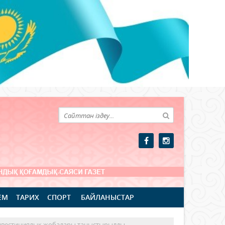
ЕМ
ТАРИХ
СПОРТ
БАЙЛАНЫСТАР
нвестициялық жобалары таныстырылды