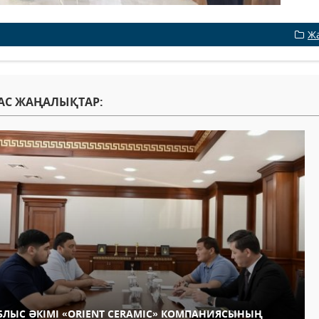
Ж
АС ЖАҢАЛЫҚТАР:
БЛЫС ӘКІМІ «ORIENT CERAMIC» КОМПАНИЯСЫНЫҢ