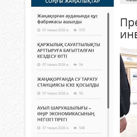
СОҢҒЫ ЖАҢАЛЫҚТАР
Жаңақорған ауданында құс
Пр
фабрикасы ашылды
ин
07 тамыз 2026 ж.
579
ҚАРЖЫЛЫҚ САУАТТЫЛЫҚТЫ
АРТТЫРУҒА БАҒЫТТАЛҒАН
КЕЗДЕСУ ӨТТІ
07 тамыз 2026 ж.
54
ЖАҢАҚОРҒАНДА СУ ТАРАТУ
СТАНЦИЯСЫ ІСКЕ ҚОСЫЛДЫ
07 тамыз 2026 ж.
55
АУЫЛ ШАРУАШЫЛЫҒЫ –
ӨҢІР ЭКОНОМИКАСЫНЫҢ
НЕГІЗГІ ТІРЕГІ
07 тамыз 2026 ж.
548