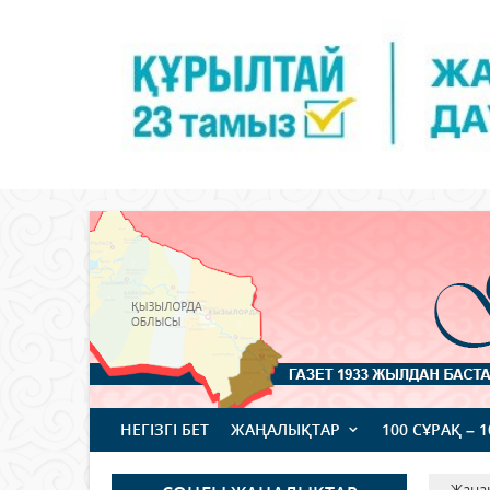
НЕГІЗГІ БЕТ
ЖАҢАЛЫҚТАР
100 СҰРАҚ – 
Жаңа