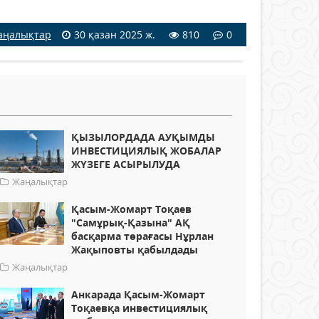
аңалықтар
30 қазан 2025 ж.
810
0
ҚЫЗЫЛОРДАДА АУҚЫМДЫ
ИНВЕСТИЦИЯЛЫҚ ЖОБАЛАР
ЖҮЗЕГЕ АСЫРЫЛУДА
Жаңалықтар
Қасым-Жомарт Тоқаев
"Самұрық-Қазына" АҚ
басқарма төрағасы Нұрлан
Жақыповты қабылдады
Жаңалықтар
Анкарада Қасым-Жомарт
Тоқаевқа инвестициялық