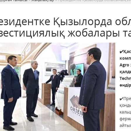
езидентке Қызылорда о
вестициялық жобалары 
✔️Қа
комп
Agro
қалд
Tech
өнді
✔️Пре
қонды
кальц
ферм
айты