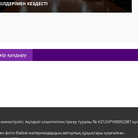
КІЛДЕРІМЕН КЕЗДЕСТІ
кір қалдыру
инистрлігі, Ақпарат комитетінің тіркеу туралы № KZ12VPY00052387 куә
мен фото-бейне материалдардың авторлық құқықтары қорғалған.