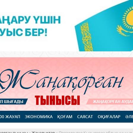
100 ЖАУАП
ЭКОНОМИКА
ҚОҒАМ
САЯСАТ
ОҚИҒАЛАР
ӘЛ
қорған тынысы
»
Жаңалықтар
» Президентке Қызылорда облысының и