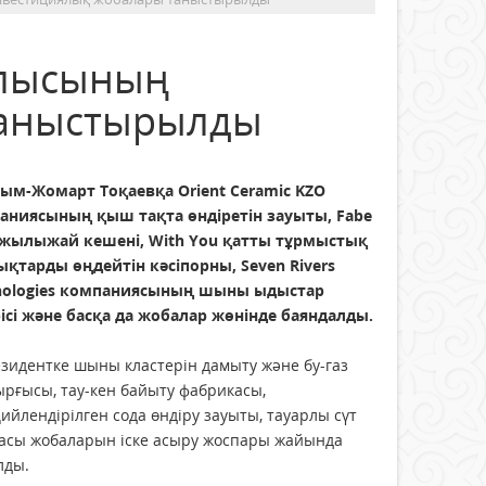
блысының
таныстырылды
сым-Жомарт Тоқаевқа Orient Ceramic KZO
аниясының қыш тақта өндіретін зауыты, Fabe
 жылыжай кешені, With You қатты тұрмыстық
ықтарды өңдейтін кәсіпорны, Seven Rivers
nologies компаниясының шыны ыдыстар
рісі және басқа да жобалар жөнінде баяндалды.
зидентке шыны кластерін дамыту және бу-газ
рғысы, тау-кен байыту фабрикасы,
ийлендірілген сода өндіру зауыты, тауарлы сүт
асы жобаларын іске асыру жоспары жайында
лды.