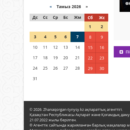
Ө
«
Тамыз 2026 »
Как могут проголосовать
Дс
граждане Казахстана,
Сс
Ср
Бс
Жм
Сб
Жс
находящиеся за рубежом?
1
2
05 тамыз 2026 ж.
132
3
4
5
6
7
8
9
Шетелде жүрген Қазақстан
10
11
12
13
14
15
16
азаматтары қалай дауыс
Пі
бере алады?
17
18
19
20
21
22
23
05 тамыз 2026 ж.
143
24
25
26
27
28
29
30
31
© 2026. Zhanaqorgan-tynysy.kz ақпараттық агенттігі.
Қазақстан Республикасы Ақпарат және Қоғамдық даму м
21.07.2022 жылы берілген.
® Агенттік сайтында жарияланған барлық мақалалар 