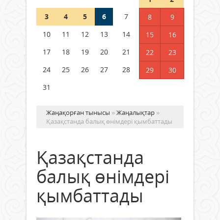
3
4
5
6
7
8
9
Германия аптап ыстыққа
байланысты суды үнемдей
10
11
12
13
14
15
16
бастады
17
18
19
20
21
22
23
04 тамыз 2026 ж.
93
24
25
26
27
28
29
30
31
Жаңақорған тынысы
»
Жаңалықтар
»
Қазақстанда балық өнімдері қымбаттады
Қазақстанда
балық өнімдері
қымбаттады