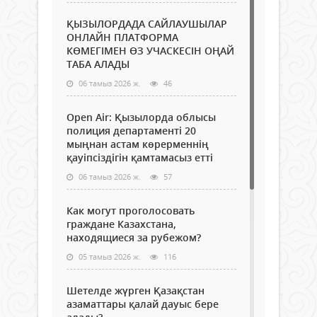
ҚЫЗЫЛОРДАДА САЙЛАУШЫЛАР
ОНЛАЙН ПЛАТФОРМА
КӨМЕГІМЕН ӨЗ УЧАСКЕСІН ОҢАЙ
ТАБА АЛАДЫ
06 тамыз 2026 ж.
46
Open Air: Қызылорда облысы
полиция департаменті 20
мыңнан астам көрерменнің
қауіпсіздігін қамтамасыз етті
06 тамыз 2026 ж.
57
Как могут проголосовать
граждане Казахстана,
находящиеся за рубежом?
05 тамыз 2026 ж.
116
Шетелде жүрген Қазақстан
азаматтары қалай дауыс бере