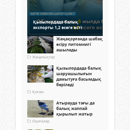
Қызылордада балық
экспорты 1,2 есеге өсті
Жаңақорғанда шабақ
өсіру питомнигі
ашылады
Жаңалықтар
Қызылордада балық
шаруашылығын
дамытуға басымдық
беріледі
Қоғам
Атырауда тағы да
балық жаппай
қырылып жатыр
Оқиғалар