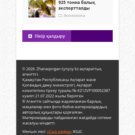
925 тонна балық
экспортталды
Экономика
Пікір қалдыру
© 2026. Zhanaqorgan-tynysy.kz ақпараттық
агенттігі.
Қазақстан Республикасы Ақпарат және
Қоғамдық даму министрлігі, Ақпарат
комитетінің тіркеу туралы № KZ12VPY00052387
куәлігі 21.07.2022 жылы берілген.
® Агенттік сайтында жарияланған барлық
мақалалар мен фото-бейне материалдардың
авторлық құқықтары қорғалған.
Материалдарды пайдаланған жағдайда сілтеме
жасалуы міндетті.
Меншік иесі:
«Сыр медиа»
ЖШС.