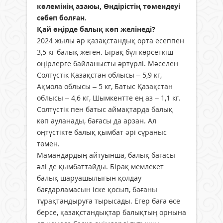
көлемінің азаюы, Өндірістің төмендеуі
себеп болған.
Қай өңірде балық көп желінеді?
2024 жылы әр қазақстандық орта есеппен
3,5 кг балық жеген. Бірақ бұл көрсеткіш
өңірлерге байланысты әртүрлі. Мәселен
Солтүстік Қазақстан облысы – 5,9 кг,
Ақмола облысы – 5 кг, Батыс Қазақстан
облысы – 4,6 кг, Шымкентте ең аз – 1,1 кг.
Солтүстік пен батыс аймақтарда балық
көп ауланады, бағасы да арзан. Ал
оңтүстікте балық қымбат әрі сұраныс
төмен.
Мамандардың айтуынша, балық бағасы
әлі де қымбаттайды. Бірақ мемлекет
балық шаруашылығын қолдау
бағдарламасын іске қосып, бағаны
тұрақтандыруға тырысады. Егер баға өсе
берсе, қазақстандықтар балықтың орнына