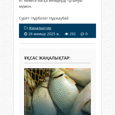
ет немесе басқа өнімдерді тұтынуы
мүмкін.
Сурет: Нұрболат Нұржаубай
Жаңалықтар
26 мамыр 2025 ж.
292
0
ҰҚСАС ЖАҢАЛЫҚТАР: