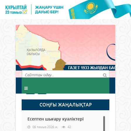
СОҢҒЫ ЖАҢАЛЫҚТАР
Есептен шығару куәліктері
06 тамыз 2026 ж.
42