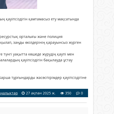
 қауіпсіздігін қамтамасыз ету мақсатында
р ресурстық орталығы және полиция
қылап, заңды өкілдерінің қарауынсыз жүрген
е түнгі уақытта көшеде жүрудің қаупі мен
 балалардың қауіпсіздігін бақылауда ұстау
арша тұрғындарды жасөспірімдер қауіпсіздігіне
ңалықтар
27 ақпан 2025 ж.
350
0