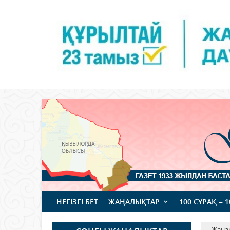
НЕГІЗГІ БЕТ
ЖАҢАЛЫҚТАР
100 СҰРАҚ – 
Жаңа