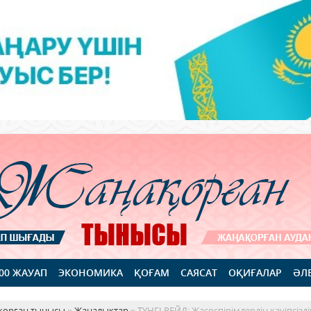
100 ЖАУАП
ЭКОНОМИКА
ҚОҒАМ
САЯСАТ
ОҚИҒАЛАР
ӘЛ
қорған тынысы
»
Жаңалықтар
» ТҮНГІ РЕЙД: Жасөспірімдердің қауіпсізді