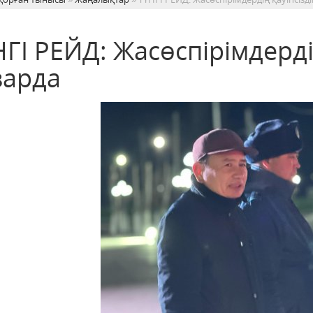
ГІ РЕЙД: Жасөспірімдердің
зарда