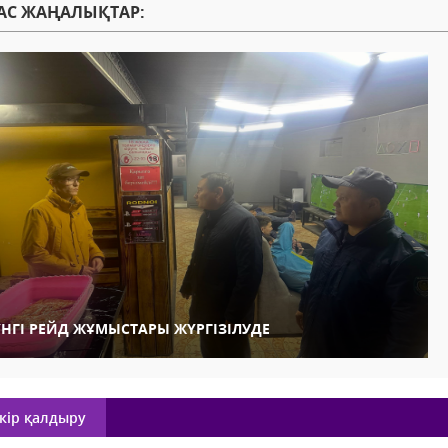
АС ЖАҢАЛЫҚТАР:
ҮНГІ РЕЙД ЖҰМЫСТАРЫ ЖҮРГІЗІЛУДЕ
кір қалдыру