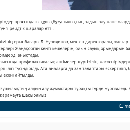
рімдер арасындағы құқықбұзушылықтың алдын алу және олардың
түнгі рейдтік шаралар өтті.
кімінің орынбасары Б. Нуридинов, мектеп директоралы, жаста
ерлері Жаңақорған кенті көшелерін, ойын-сауық орындарын ба
рімдерді анықтады.
рысында профилактикалық әңгімелер жүргізіліп, жасөспірімдерг
ршілігі түсіндірілді. Ата-аналарға да заң талаптары ескертіліп,
 екені айтылды.
зушылықтың алдын алу жұмыстары тұрақты түрде жүргізіледі. Б
 қарамауға шақырамыз!
Жа