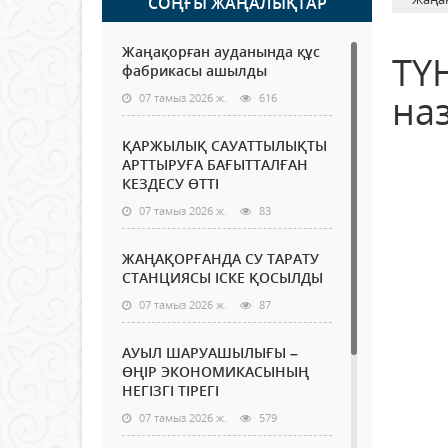
СОҢҒЫ ЖАҢАЛЫҚТАР
Жаңақорған ауданында құс
ТҮН
фабрикасы ашылды
на
07 тамыз 2026 ж.
616
ҚАРЖЫЛЫҚ САУАТТЫЛЫҚТЫ
АРТТЫРУҒА БАҒЫТТАЛҒАН
КЕЗДЕСУ ӨТТІ
07 тамыз 2026 ж.
83
ЖАҢАҚОРҒАНДА СУ ТАРАТУ
СТАНЦИЯСЫ ІСКЕ ҚОСЫЛДЫ
07 тамыз 2026 ж.
87
АУЫЛ ШАРУАШЫЛЫҒЫ –
ӨҢІР ЭКОНОМИКАСЫНЫҢ
НЕГІЗГІ ТІРЕГІ
07 тамыз 2026 ж.
579