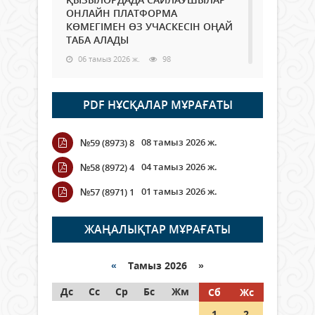
ОНЛАЙН ПЛАТФОРМА
КӨМЕГІМЕН ӨЗ УЧАСКЕСІН ОҢАЙ
ТАБА АЛАДЫ
06 тамыз 2026 ж.
98
Open Air: Қызылорда облысы
PDF НҰСҚАЛАР МҰРАҒАТЫ
полиция департаменті 20
мыңнан астам көрерменнің
қауіпсіздігін қамтамасыз етті
08 тамыз 2026 ж.
№59 (8973) 8
06 тамыз 2026 ж.
116
04 тамыз 2026 ж.
№58 (8972) 4
Wi-Fi ҚАБЫРҒА АРҚЫЛЫ ҚАЛАЙ
01 тамыз 2026 ж.
№57 (8971) 1
ӨТЕДІ?
06 тамыз 2026 ж.
276
ЖАҢАЛЫҚТАР МҰРАҒАТЫ
Как могут проголосовать
граждане Казахстана,
«
Тамыз 2026 »
находящиеся за рубежом?
Дс
Сс
Ср
Бс
Жм
Сб
Жс
05 тамыз 2026 ж.
157
1
2