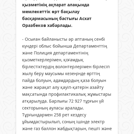
қызметінің ақпарат алаңында
мемлекеттік өрт бақылау
басқармасының бастығы Асхат
Оразбеков хабарлады.
- Осыған байланысты әр аптаның сенбі
күндері облыс бойынша Департаменттің
және Полиция департаментінің
қызметкерлерімен, қоғамдық
бірлестіктердің волонтерлерімен бірлесіп
жылу беру маусымы кезеңінде өрттің
пайда болуын, адамдардың қаза болуын
және жарақат алу қауіп-қатерін азайту
мақсатында профилактикалық жұмыстары
атқарылуда. Барлығы 72 927 тұрғын үй
секторының ауласы аралады.
Тұрғындармен 258 рет кездесу
ұйымдастырылып, соның ішінде электр
және газ баллон жабдықтарын, пешті және