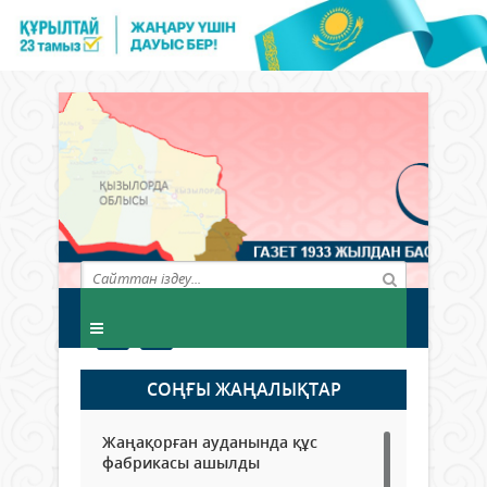
СОҢҒЫ ЖАҢАЛЫҚТАР
Жаңақорған ауданында құс
фабрикасы ашылды