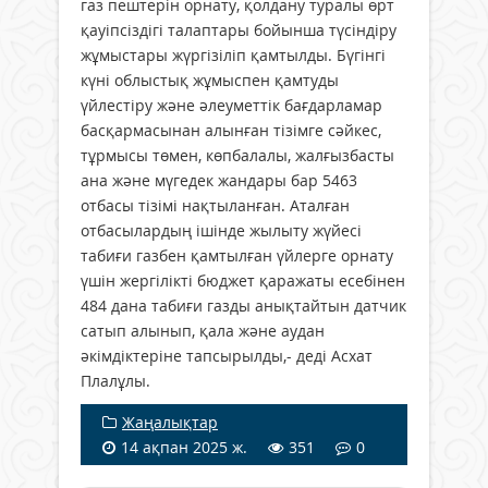
газ пештерін орнату, қолдану туралы өрт
қауіпсіздігі талаптары бойынша түсіндіру
жұмыстары жүргізіліп қамтылды. Бүгінгі
күні облыстық жұмыспен қамтуды
үйлестіру және әлеуметтік бағдарламар
басқармасынан алынған тізімге сәйкес,
тұрмысы төмен, көпбалалы, жалғызбасты
ана және мүгедек жандары бар 5463
отбасы тізімі нақтыланған. Аталған
отбасылардың ішінде жылыту жүйесі
табиғи газбен қамтылған үйлерге орнату
үшін жергілікті бюджет қаражаты есебінен
484 дана табиғи газды анықтайтын датчик
сатып алынып, қала және аудан
әкімдіктеріне тапсырылды,- деді Асхат
Плалұлы.
Жаңалықтар
14 ақпан 2025 ж.
351
0