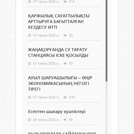
07 тамыз 2026 ж.
616
ҚАРЖЫЛЫҚ САУАТТЫЛЫҚТЫ
АРТТЫРУҒА БАҒЫТТАЛҒАН
КЕЗДЕСУ ӨТТІ
07 тамыз 2026 ж.
83
ЖАҢАҚОРҒАНДА СУ ТАРАТУ
СТАНЦИЯСЫ ІСКЕ ҚОСЫЛДЫ
07 тамыз 2026 ж.
87
АУЫЛ ШАРУАШЫЛЫҒЫ – ӨҢІР
ЭКОНОМИКАСЫНЫҢ НЕГІЗГІ
ТІРЕГІ
07 тамыз 2026 ж.
578
Есептен шығару куәліктері
06 тамыз 2026 ж.
85
ҚЫЗЫЛОРДАДА САЙЛАУШЫЛАР