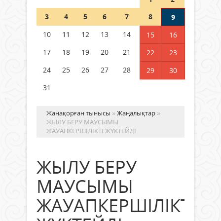
Шетелде жүрген Қазақстан
3
4
5
6
7
8
9
азаматтары қалай дауыс бере
алады?
10
11
12
13
14
15
16
05 тамыз 2026 ж.
168
17
18
19
20
21
22
23
24
25
26
27
28
29
30
31
Жаңақорған тынысы
»
Жаңалықтар
»
ЖЫЛУ БЕРУ МАУСЫМЫ
ЖАУАПКЕРШІЛІКТІ ЖҮКТЕЙДІ
ЖЫЛУ БЕРУ
МАУСЫМЫ
ЖАУАПКЕРШІЛІКТІ