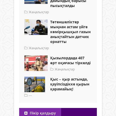
дайындық барысы
пысықталды
Жаңалықтар
Төтеншеліктер
мыңнан астам үйге
көмірқышқыл газын
анықтайтын датчик
орнатты
Жаңалықтар
Қызылордада 407
өрт оқиғасы тіркелді
Жаңалықтар
Қыс – қыр астында,
қауіпсіздікке қырын
қарамайық!
---
Пікір қалдыру