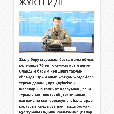
ЖҮКТЕЙДІ
Жылу беру маусымы басталғалы облыс
көлемінде 76 өрт оқиғасы орын алған.
Олардың басым көпшілігі тұрғын
үйлерде. Орын алып жатқан жағдайлар
тұрғындардың өрт қауіпсіздік
шараларына салғырт қарауынан, яғни
тұрмыстық пештердің техникалық
жағдайына мән бермеуінен, балаларды
қараусыз қалдыруынан пайда болған.
Бұл туралы Өңірлік коммуникациялар