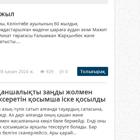
 жыл
ны, Келінтөбе ауылының 60 жылдық
мдастарылған мәдени шараға аудан әкімі Мажит
слихат төрағасы Ғалымжан Жарқынбек және
атысты....
28 қазан 2024 ж.
929
0
Толығырақ
 қаншалықты заңды жолмен
ксеретін қосымша іске қосылды
азық-түлік сатып алғанда тауардың сапасына,
еді. Ал дәрі алғанда оның қашан және
ен жасалғанына көңіл бөле бермейді. Енді оны
к қосымшасы арқылы тексеруге болады. Бар
 белгіні сканерлейсіз. Ары қарай...