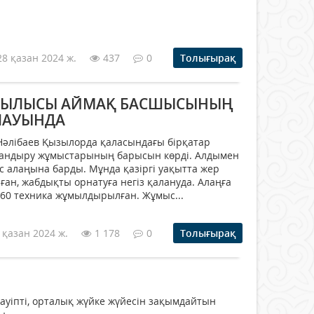
28 қазан 2024 ж.
437
0
Толығырақ
РЫЛЫСЫ АЙМАҚ БАСШЫСЫНЫҢ
ЛАУЫНДА
Нәлібаев Қызылорда қаласындағы бірқатар
тандыру жұмыстарының барысын көрді. Алдымен
 алаңына барды. Мұнда қазіргі уақытта жер
ған, жабдықты орнатуға негіз қалануда. Алаңға
 60 техника жұмылдырылған. Жұмыс...
 қазан 2024 ж.
1 178
0
Толығырақ
ы
ауіпті, орталық жүйке жүйесін зақымдайтын