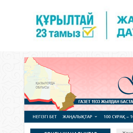
НЕГІЗГІ БЕТ
ЖАҢАЛЫҚТАР
100 СҰРАҚ – 
Жаңа