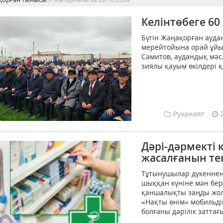
Келінтөбеге 60
Бүгін Жаңақорған ауда
мерейтойына орай ұйы
Самитов, аудандық мә
зиялы қауым өкілдері қ
Руханият
Дәрі-дәрмекті
жасалғанын те
Тұтынушылар дүкеннен 
шыққан күніне мән бер
қаншалықты заңды жолм
«Нақты өнім» мобильді
болғаны дәрілік заттағы