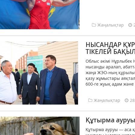
Жаңалықтар
НЫСАНДАР ҚҰ
ТІКЕЛЕЙ БАҚЫ
Облыс әкімі Нұрлыбек 
нысанды аралап, абат
жаңа ЖЭО-ның құрылыс
қазу жұмыстары аяқтал
600-ге жуық адам және
Жаңалықтар
28
Құтырма ауру
Құтырма ауруы — аса қ