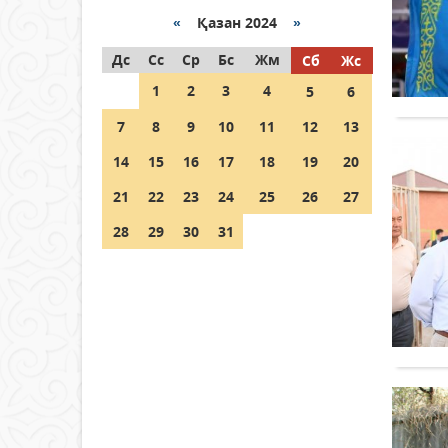
«
Қазан 2024
»
Как могут проголосовать
Дс
граждане Казахстана,
Сс
Ср
Бс
Жм
Сб
Жс
находящиеся за рубежом?
1
2
3
4
5
6
05 тамыз 2026 ж.
144
7
8
9
10
11
12
13
Шетелде жүрген Қазақстан
14
15
16
17
18
19
20
азаматтары қалай дауыс
бере алады?
21
22
23
24
25
26
27
05 тамыз 2026 ж.
153
28
29
30
31