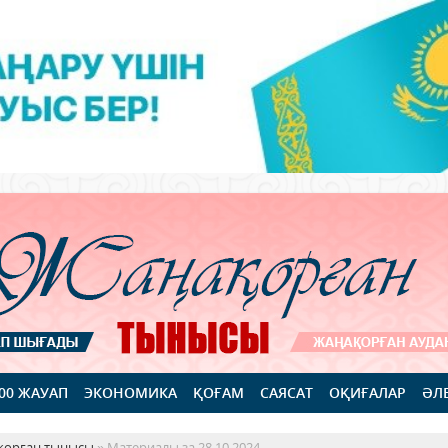
100 ЖАУАП
ЭКОНОМИКА
ҚОҒАМ
САЯСАТ
ОҚИҒАЛАР
ӘЛ
қорған тынысы
» Материалы за 28.10.2024