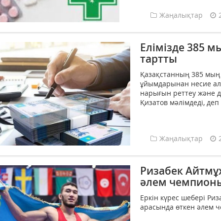
Жаңалықтар
Елімізде 385 м
тартты
Қазақстанның 385 мың
ұйымдарынан несие алу
нарығын реттеу және д
Қизатов мәлімдеді, деп
Жаңалықтар
Ризабек Айтмұх
әлем чемпион
Еркін күрес шебері Риз
арасында өткен әлем че