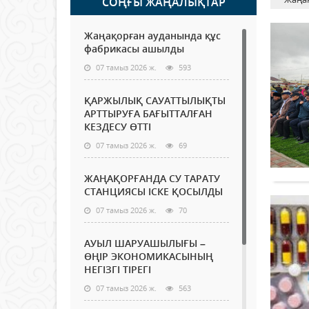
СОҢҒЫ ЖАҢАЛЫҚТАР
Жаңақорған ауданында құс
фабрикасы ашылды
07 тамыз 2026 ж.
593
ҚАРЖЫЛЫҚ САУАТТЫЛЫҚТЫ
АРТТЫРУҒА БАҒЫТТАЛҒАН
КЕЗДЕСУ ӨТТІ
07 тамыз 2026 ж.
69
ЖАҢАҚОРҒАНДА СУ ТАРАТУ
СТАНЦИЯСЫ ІСКЕ ҚОСЫЛДЫ
07 тамыз 2026 ж.
70
АУЫЛ ШАРУАШЫЛЫҒЫ –
ӨҢІР ЭКОНОМИКАСЫНЫҢ
НЕГІЗГІ ТІРЕГІ
07 тамыз 2026 ж.
563