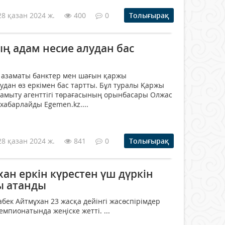
28 қазан 2024 ж.
400
0
Толығырақ
ың адам несие алудан бас
 азаматы банктер мен шағын қаржы
дан өз еркімен бас тартты. Бұл туралы Қаржы
амыту агенттігі төрағасының орынбасары Олжас
 хабарлайды Egemen.kz....
28 қазан 2024 ж.
841
0
Толығырақ
ан еркін күрестен үш дүркін
ы атанды
абек Айтмұхан 23 жасқа дейінгі жасөспірімдер
мпионатында жеңіске жетті. ...