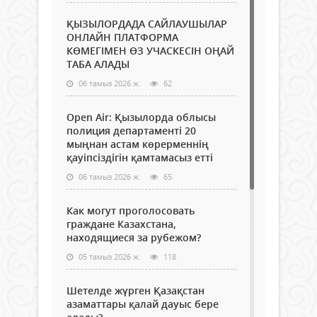
ҚЫЗЫЛОРДАДА САЙЛАУШЫЛАР
ОНЛАЙН ПЛАТФОРМА
КӨМЕГІМЕН ӨЗ УЧАСКЕСІН ОҢАЙ
ТАБА АЛАДЫ
06 тамыз 2026 ж.
62
Open Air: Қызылорда облысы
полиция департаменті 20
мыңнан астам көрерменнің
қауіпсіздігін қамтамасыз етті
06 тамыз 2026 ж.
65
Как могут проголосовать
граждане Казахстана,
находящиеся за рубежом?
05 тамыз 2026 ж.
118
Шетелде жүрген Қазақстан
азаматтары қалай дауыс бере