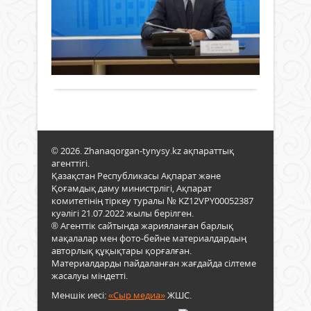
КА
Жаңалықтар
ЖҮ
11 қазан
АС
2024 ж.
189
0
ҚР
Толығырақ
Сыба
жем
қар
іс-
қим
агент
елім
© 2026. Zhanaqorgan-tynysy.kz ақпараттық
әр
агенттігі.
өңірі
Қазақстан Республикасы Ақпарат және
бой
Қоғамдық даму министрлігі, Ақпарат
сыба
комитетінің тіркеу туралы № KZ12VPY00052387
жем
куәлігі 21.07.2022 жылы берілген.
® Агенттік сайтында жарияланған барлық
тәуе
мақалалар мен фото-бейне материалдардың
карт
авторлық құқықтары қорғалған.
әзірл
Материалдарды пайдаланған жағдайда сілтеме
Қыз
жасалуы міндетті.
обл
карт
Меншік иесі:
«Сыр медиа»
ЖШС.
агро