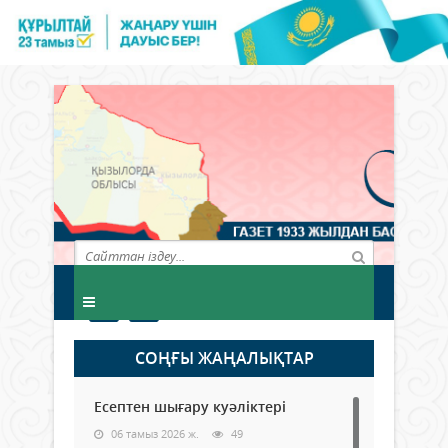
СОҢҒЫ ЖАҢАЛЫҚТАР
Есептен шығару куәліктері
06 тамыз 2026 ж.
49