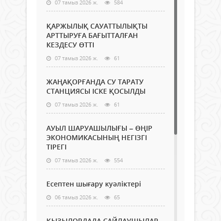
07 тамыз 2026 ж.
584
ҚАРЖЫЛЫҚ САУАТТЫЛЫҚТЫ
АРТТЫРУҒА БАҒЫТТАЛҒАН
КЕЗДЕСУ ӨТТІ
07 тамыз 2026 ж.
61
ЖАҢАҚОРҒАНДА СУ ТАРАТУ
СТАНЦИЯСЫ ІСКЕ ҚОСЫЛДЫ
07 тамыз 2026 ж.
61
АУЫЛ ШАРУАШЫЛЫҒЫ – ӨҢІР
ЭКОНОМИКАСЫНЫҢ НЕГІЗГІ
ТІРЕГІ
07 тамыз 2026 ж.
554
Есептен шығару куәліктері
06 тамыз 2026 ж.
65
ҚЫЗЫЛОРДАДА САЙЛАУШЫЛАР