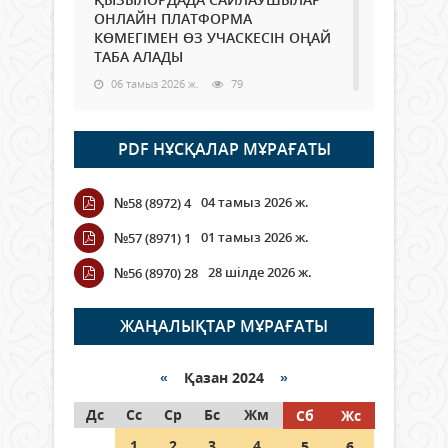
ОНЛАЙН ПЛАТФОРМА
КӨМЕГІМЕН ӨЗ УЧАСКЕСІН ОҢАЙ
ТАБА АЛАДЫ
06 тамыз 2026 ж.
79
Open Air: Қызылорда облысы
PDF НҰСҚАЛАР МҰРАҒАТЫ
полиция департаменті 20
мыңнан астам көрерменнің
қауіпсіздігін қамтамасыз етті
04 тамыз 2026 ж.
№58 (8972) 4
06 тамыз 2026 ж.
85
01 тамыз 2026 ж.
№57 (8971) 1
Wi-Fi ҚАБЫРҒА АРҚЫЛЫ ҚАЛАЙ
28 шілде 2026 ж.
№56 (8970) 28
ӨТЕДІ?
06 тамыз 2026 ж.
256
ЖАҢАЛЫҚТАР МҰРАҒАТЫ
Как могут проголосовать
граждане Казахстана,
«
Қазан 2024
»
находящиеся за рубежом?
Дс
Сс
Ср
Бс
Жм
Сб
Жс
05 тамыз 2026 ж.
137
1
2
3
4
5
6