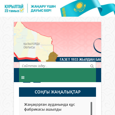
СОҢҒЫ ЖАҢАЛЫҚТАР
Жаңақорған ауданында құс
фабрикасы ашылды