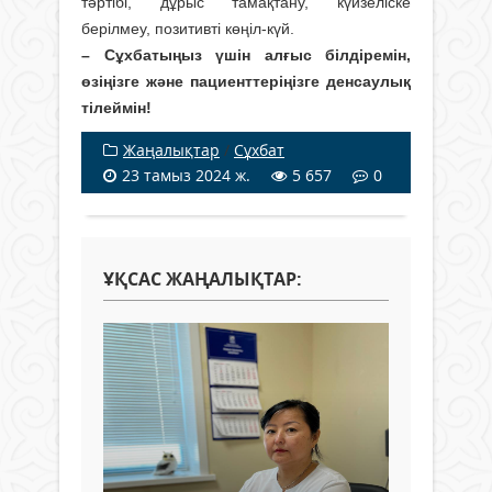
тәртібі, дұрыс тамақтану, күйзеліске
берілмеу, позитивті көңіл-күй.
– Сұхбатыңыз үшін алғыс білдіремін,
өзіңізге және пациенттеріңізге денсаулық
тілеймін!
Жаңалықтар
/
Сұхбат
23 тамыз 2024 ж.
5 657
0
ҰҚСАС ЖАҢАЛЫҚТАР: