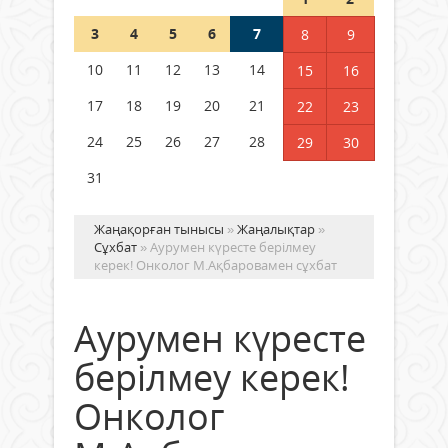
3
4
5
6
7
8
9
Германия аптап ыстыққа
байланысты суды үнемдей
10
11
12
13
14
15
16
бастады
17
18
19
20
21
22
23
04 тамыз 2026 ж.
96
24
25
26
27
28
29
30
31
Жаңақорған тынысы
»
Жаңалықтар
»
Сұхбат
» Аурумен күресте берілмеу
керек! Онколог М.Ақбаровамен сұхбат
Аурумен күресте
берілмеу керек!
Онколог