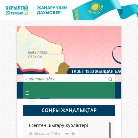
СОҢҒЫ ЖАҢАЛЫҚТАР
Есептен шығару куәліктері
06 тамыз 2026 ж.
48