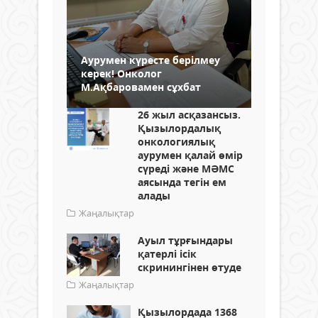
Аурумен күресте берілмеу
керек! Онколог
М.Ақбаровамен сұхбат
26 жыл асқазансыз.
Қызылордалық
онкологиялық
аурумен қалай өмір
сүреді және МӘМС
аясында тегін ем
алады
Жаңалықтар
Ауыл тұрғындары
қатерлі ісік
скринингінен өтуде
Жаңалықтар
Қызылордада 1368