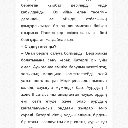
берілетін қымбат дәрілерді үйде
қабылдайды. «Өз үйім- өлең төсегім»
дегендей, өз үйінде, отбасының
қамқорлығында біз оң динамиканы байқап
отырмыз. Пациенттер тезірек жазылып, беті
бері қараған жағдайлар көп.
– Сіздің тілегіңіз?
– Оңай беріле салуға болмайды. Бәрі жақсы
болатынына сену керек. Қатерлі ісік үкім
емес. Ауырғанда емшіге барудың қажеті жоқ,
халықтық медицина көмектеспейді, олай
уақыт жоғалтпаңыз. Медицина алға жылжып
келеді, сауығуға мүмкіндік бар. Аурудың І
және ІІ сатысында анықталған науқастардың
емі сәтті өтуде және олар аурудың
қайталануынсыз ондаған жылдар өмір
сүреді. Қатерлі ісіктің алдын алудың бірден-
бір жолы – салауатты өмір салты, дұрыс күн