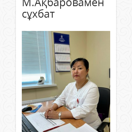
М.Ақбаровамен
сұхбат