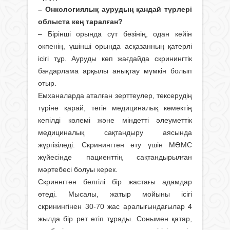
– Онкологиялық аурудың қандай түрлері
облыста кең таралған?
– Бірінші орында сүт безінің, одан кейін
өкпенің, үшінші орында асқазанның қатерлі
ісігі тұр. Ауруды көп жағдайда скринингтік
бағдарлама арқылы анықтау мүмкін болып
отыр.
Емханаларда аталған зерттеулер, тексерудің
түріне қарай, тегін медициналық көмектің
кепілді көлемі және міндетті әлеуметтік
медициналық сақтандыру аясында
жүргізіледі. Скринингтен өту үшін МӘМС
жүйесінде пациенттің сақтандырылған
мәртебесі болуы керек.
Скриннгтен белгілі бір жастағы адамдар
өтеді. Мысалы, жатыр мойыны ісігі
скринингінен 30-70 жас аралығындағылар 4
жылда бір рет өтіп тұрады. Сонымен қатар,