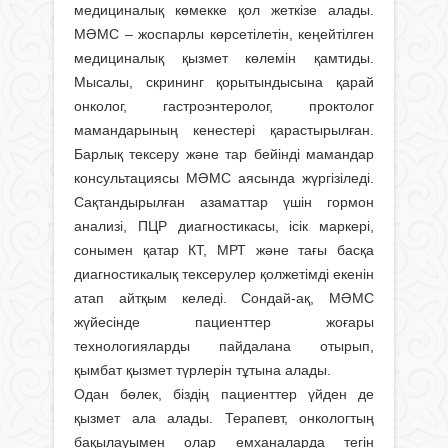
медициналық көмекке қол жеткізе алады.
МӘМС – жоспарлы көрсетілетін, кеңейтілген
медициналық қызмет көлемін қамтиды.
Мысалы, скрининг қорытындысына қарай
онколог, гастроэнтеролог, проктолог
мамандарының кенестері қарастырылған.
Барлық тексеру және тар бейінді мамандар
консультациясы МӘМС аясында жүргізіледі.
Сақтандырылған азаматтар үшін гормон
анализі, ПЦР диагностикасы, ісік маркері,
сонымен қатар КТ, МРТ және тағы басқа
диагностикалық тексерулер қолжетімді екенін
атап айтқым келеді. Сондай-ақ, МӘМС
жүйесінде пациенттер жоғары
технологияларды пайдалана отырып,
қымбат қызмет түрлерін тұтына алады.
Одан бөлек, біздің пациенттер үйден де
қызмет ала алады. Терапевт, онкологтың
бақылауымен олар емханаларда тегін