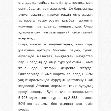
стандартқа сәйкес келетін диагностика мен
емнің барлық түрін жүргіземіз. Ем барысында
ауруы асқынған пациенттердің өмір жасын
арттыруға көмектесетін қымбат таргентті,
иммунды препараттар қолданылады. Олар
адамның сау тінін зақымдамай, ісікке тікелей
әсер етеді.
Біздің мақсат – пациенттердің өмір сүру
ұзақтығын арттыру. Мысалы, бауыр, сүйек,
өкпесінде метастаз анықталған науқастар
бар. Олардың да өмір сүру ұзақтығы 5 жыл
және одан жоғары деңгейге жетуде.
Онкологияда 5 жыл шартты саналады. Осы
уақыт аралығында аурудың қайталануы жиі
кездеседі. Аталған мерзімнен кейін аурудың
өршуі азаяды. Бүгінгі күні онкоорталықта
5 703 адам есепте тұр, оның 2 853-і немесе
50%-тен астамы бес жылдан аса өмір
сүруде.