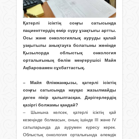
Қатерлі ісіктің соңғы сатысында
пациенттердің өмір сүру ұзақтығы артты.
Осы және онкологиялық ауруды қалай
уақытылы анықтауға болатыны жөнінде
Қызылорда облыстық онкология
орталығының бөлім меңгерушісі Майя
Ақбаровамен сұхбаттастық.
– Майя Әлімжанқызы, қатерлі ісіктің
соңғы сатысында науқас жазылмайды
деген пікір қалыптасқан. Дәрігерлердің
қазіргі болжамы қандай?
– Шынына келсек, қатерлі ісіктің қай
кезеңінде болмасын, оның ішінде ІІІ және IV
сатыларында да аурумен күресу керек.
Облыстық онкология орталығында әлемдік