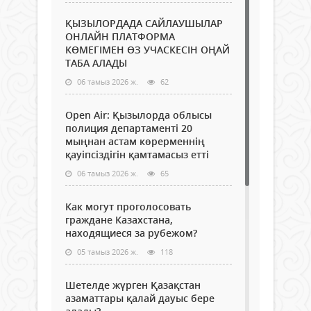
ҚЫЗЫЛОРДАДА САЙЛАУШЫЛАР
ОНЛАЙН ПЛАТФОРМА
КӨМЕГІМЕН ӨЗ УЧАСКЕСІН ОҢАЙ
ТАБА АЛАДЫ
06 тамыз 2026 ж.
62
Open Air: Қызылорда облысы
полиция департаменті 20
мыңнан астам көрерменнің
қауіпсіздігін қамтамасыз етті
06 тамыз 2026 ж.
65
Как могут проголосовать
граждане Казахстана,
находящиеся за рубежом?
05 тамыз 2026 ж.
118
Шетелде жүрген Қазақстан
азаматтары қалай дауыс бере