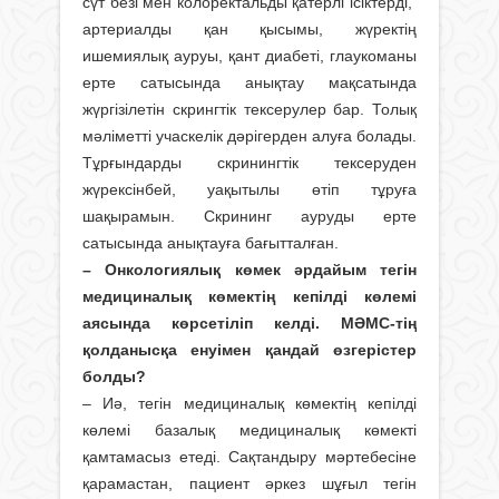
сүт безі мен колоректальды қатерлі ісіктерді,
артериалды қан қысымы, жүректің
ишемиялық ауруы, қант диабеті, глаукоманы
ерте сатысында анықтау мақсатында
жүргізілетін скрингтік тексерулер бар. Толық
мәліметті учаскелік дәрігерден алуға болады.
Тұрғындарды скринингтік тексеруден
жүрексінбей, уақытылы өтіп тұруға
шақырамын. Скрининг ауруды ерте
сатысында анықтауға бағытталған.
– Онкологиялық көмек әрдайым тегін
медициналық көмектің кепілді көлемі
аясында көрсетіліп келді. МӘМС-тің
қолданысқа енуімен қандай өзгерістер
болды?
– Иә, тегін медициналық көмектің кепілді
көлемі базалық медициналық көмекті
қамтамасыз етеді. Сақтандыру мәртебесіне
қарамастан, пациент әркез шұғыл тегін