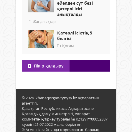
әйелден сүт безі
қатерлі ісігі
анықталды
Жаңалықтар
Қатерлі ісіктің 5
белгісі
Қоғам
Пікір қалдыру
© 2026. Zhanaqorgan-tynysy.kz ақпараттық
агенттігі.
Қазақстан Республикасы Ақпарат және
Қоғамдық даму министрлігі, Ақпарат
комитетінің тіркеу туралы № KZ12VPY00052387
куәлігі 21.07.2022 жылы берілген.
® Агенттік сайтында жарияланған барлық