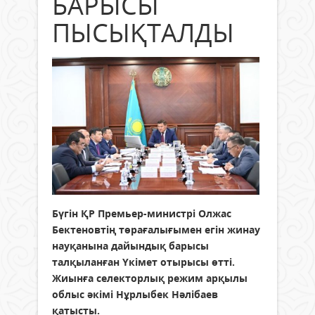
БАРЫСЫ
ПЫСЫҚТАЛДЫ
Бүгін ҚР Премьер-министрі Олжас
Бектеновтің төрағалығымен егін жинау
науқанына дайындық барысы
талқыланған Үкімет отырысы өтті.
Жиынға селекторлық режим арқылы
облыс әкімі Нұрлыбек Нәлібаев
қатысты.