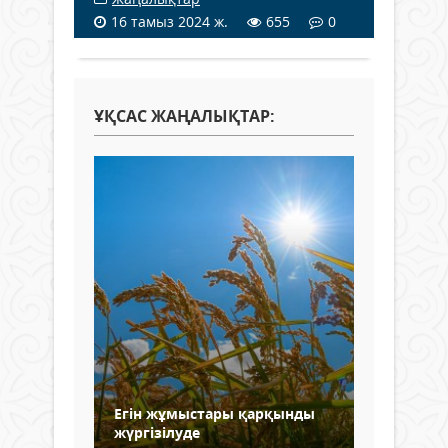
16 тамыз 2024 ж.
655
0
ҰҚСАС ЖАҢАЛЫҚТАР:
Егін жұмыстары қарқынды
жүргізілуде