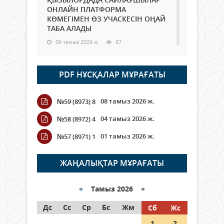
ОНЛАЙН ПЛАТФОРМА
КӨМЕГІМЕН ӨЗ УЧАСКЕСІН ОҢАЙ
ТАБА АЛАДЫ
06 тамыз 2026 ж.
87
Open Air: Қызылорда облысы
PDF НҰСҚАЛАР МҰРАҒАТЫ
полиция департаменті 20
мыңнан астам көрерменнің
қауіпсіздігін қамтамасыз етті
08 тамыз 2026 ж.
№59 (8973) 8
06 тамыз 2026 ж.
99
04 тамыз 2026 ж.
№58 (8972) 4
Wi-Fi ҚАБЫРҒА АРҚЫЛЫ ҚАЛАЙ
01 тамыз 2026 ж.
№57 (8971) 1
ӨТЕДІ?
06 тамыз 2026 ж.
265
ЖАҢАЛЫҚТАР МҰРАҒАТЫ
Как могут проголосовать
граждане Казахстана,
«
Тамыз 2026 »
находящиеся за рубежом?
Дс
Сс
Ср
Бс
Жм
Сб
Жс
05 тамыз 2026 ж.
146
1
2