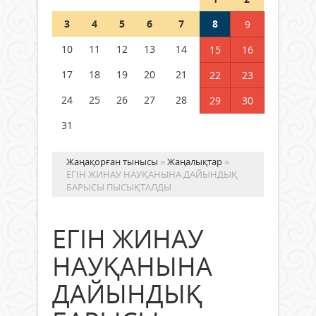
Шетелде жүрген Қазақстан
3
4
5
6
7
8
9
азаматтары қалай дауыс бере
алады?
10
11
12
13
14
15
16
05 тамыз 2026 ж.
157
17
18
19
20
21
22
23
24
25
26
27
28
29
30
31
Жаңақорған тынысы
»
Жаңалықтар
»
ЕГІН ЖИНАУ НАУҚАНЫНА ДАЙЫНДЫҚ
БАРЫСЫ ПЫСЫҚТАЛДЫ
ЕГІН ЖИНАУ
НАУҚАНЫНА
ДАЙЫНДЫҚ