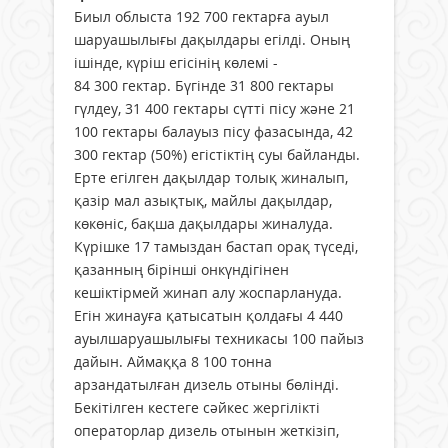
Биыл облыста 192 700 гектарға ауыл
шаруашылығы дақылдары егілді. Оның
ішінде, күріш егісінің көлемі -
84 300 гектар. Бүгінде 31 800 гектары
гүлдеу, 31 400 гектары сүтті пісу және 21
100 гектары балауыз пісу фазасында, 42
300 гектар (50%) егістіктің суы байланды.
Ерте егілген дақылдар толық жиналып,
қазір мал азықтық, майлы дақылдар,
көкөніс, бақша дақылдары жиналуда.
Күрішке 17 тамыздан бастап орақ түседі,
қазанның бірінші онкүндігінен
кешіктірмей жинап алу жоспарлануда.
Егін жинауға қатысатын қолдағы 4 440
ауылшаруашылығы техникасы 100 пайыз
дайын. Аймаққа 8 100 тонна
арзандатылған дизель отыны бөлінді.
Бекітілген кестеге сәйкес жергілікті
операторлар дизель отынын жеткізіп,