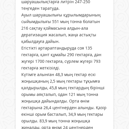
шаруашылықтарға литрін 247-250
теңгеден таратуда.
Ауыл шаруашылығы құрылымдарының
сыйымдылығы 551 мың тонна болатын
216 сақтау қоймасына алдын-ала
дератизация жасалып, жаңа астықты
қабылдауға дайын.
Егістікті әртараптандыруда соя 135
гектарға, қант құмайы 290 гектарға, дән
жүгері 1700 гектарға, сүрлем жүгері 793
гектарға жеткізілді.
Күтімге алынған 48,3 мың гектар ескі
жоңышқаның 2,5 мың гектары тұқымға
қалдырылды, 45,8 мың гектардың бірінші
орымы аяқталып, одан 121 мың тонна
жоңышқа дайындалды. Орта өнім
гектарына 26,4 центнерден алынды. Қазір
екінші орым басталып, 34,9 мың гектары
орылды. 83,9 мың тонна жоңышқа
жиналды, орта өнімі 24 центнерден