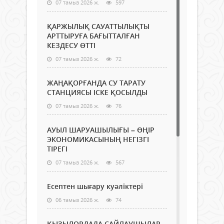
07 тамыз 2026 ж.
597
ҚАРЖЫЛЫҚ САУАТТЫЛЫҚТЫ
АРТТЫРУҒА БАҒЫТТАЛҒАН
КЕЗДЕСУ ӨТТІ
07 тамыз 2026 ж.
72
ЖАҢАҚОРҒАНДА СУ ТАРАТУ
СТАНЦИЯСЫ ІСКЕ ҚОСЫЛДЫ
07 тамыз 2026 ж.
76
АУЫЛ ШАРУАШЫЛЫҒЫ – ӨҢІР
ЭКОНОМИКАСЫНЫҢ НЕГІЗГІ
ТІРЕГІ
07 тамыз 2026 ж.
567
Есептен шығару куәліктері
06 тамыз 2026 ж.
74
ҚЫЗЫЛОРДАДА САЙЛАУШЫЛАР