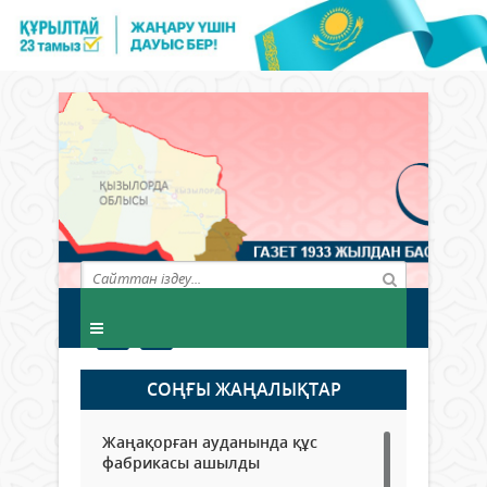
СОҢҒЫ ЖАҢАЛЫҚТАР
Жаңақорған ауданында құс
фабрикасы ашылды