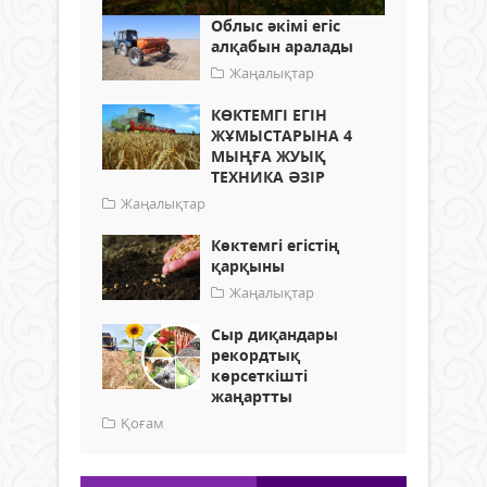
Облыс әкімі егіс
алқабын аралады
Жаңалықтар
КӨКТЕМГІ ЕГІН
ЖҰМЫСТАРЫНА 4
МЫҢҒА ЖУЫҚ
ТЕХНИКА ӘЗІР
Жаңалықтар
Көктемгі егістің
қарқыны
Жаңалықтар
Сыр диқандары
рекордтық
көрсеткішті
жаңартты
Қоғам