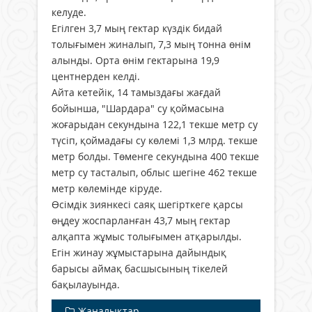
келуде.
Егілген 3,7 мың гектар күздік бидай
толығымен жиналып, 7,3 мың тонна өнім
алынды. Орта өнім гектарына 19,9
центнерден келді.
Айта кетейік, 14 тамыздағы жағдай
бойынша, "Шардара" су қоймасына
жоғарыдан секундына 122,1 текше метр су
түсіп, қоймадағы су көлемі 1,3 млрд. текше
метр болды. Төменге секундына 400 текше
метр су тасталып, облыс шегіне 462 текше
метр көлемінде кіруде.
Өсімдік зиянкесі саяқ шегірткеге қарсы
өңдеу жоспарланған 43,7 мың гектар
алқапта жұмыс толығымен атқарылды.
Егін жинау жұмыстарына дайындық
барысы аймақ басшысының тікелей
бақылауында.
Жаңалықтар