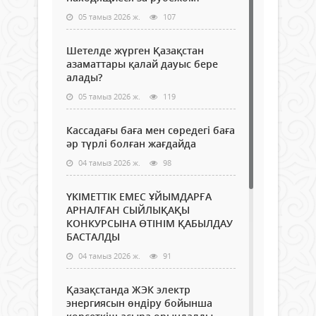
05 тамыз 2026 ж.
107
Шетелде жүрген Қазақстан
азаматтары қалай дауыс бере
алады?
05 тамыз 2026 ж.
119
Кассадағы баға мен сөредегі баға
әр түрлі болған жағдайда
04 тамыз 2026 ж.
98
ҮКІМЕТТІК ЕМЕС ҰЙЫМДАРҒА
АРНАЛҒАН СЫЙЛЫҚАҚЫ
КОНКУРСЫНА ӨТІНІМ ҚАБЫЛДАУ
БАСТАЛДЫ
04 тамыз 2026 ж.
91
Қазақстанда ЖЭК электр
энергиясын өндіру бойынша