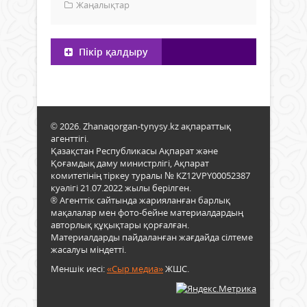
Жаңалықтар
Пікір қалдыру
© 2026. Zhanaqorgan-tynysy.kz ақпараттық
агенттігі.
Қазақстан Республикасы Ақпарат және
Қоғамдық даму министрлігі, Ақпарат
комитетінің тіркеу туралы № KZ12VPY00052387
куәлігі 21.07.2022 жылы берілген.
® Агенттік сайтында жарияланған барлық
мақалалар мен фото-бейне материалдардың
авторлық құқықтары қорғалған.
Материалдарды пайдаланған жағдайда сілтеме
жасалуы міндетті.
Меншік иесі:
«Сыр медиа»
ЖШС.