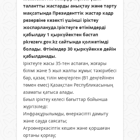
талантты жастарды анықтау және тарту
мақсатында Президенттік жастар кадр
резервіне кезекті үшінші іріктеу
жоспарлануда.Іріктеуге өтінімдерді
қабылдау 1 қыркүйектен бастап
pkrezerv.gov.kz сайтында қолжетімді
болады. Өтінімдер 30 қыркүйекке дейін
қабылданады.
Іріктеуге жасы 35-тен аспаған, жоғары
білімі және 5 жыл жалпы жұмыс тәжірибесі
бар, қазақ тілін меңгерген (В1 деңгейінен
төмен емес) Қазақстан Республикасының
азаматы қатыса алады.
Биыл іріктеу келесі бағыттар бойынша
жүргізіледі:
Инфрақұрылымды, өнеркәсіпті дамыту
және сауда саясаты;
Агроөнеркәсіптік кешен және қоршаған
ортаны қорғау;