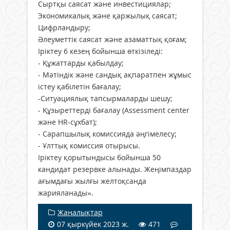
Сыртқы саясат және инвестициялар;
Экономикалық және қаржылық саясат;
Цифрландыру;
Әлеуметтік саясат және азаматтық қоғам;
Іріктеу 6 кезең бойынша өткізіледі:
- Құжаттарды қабылдау;
- Мәтіндік және сандық ақпаратпен жұмыс
істеу қабілетін бағалау;
-Ситуациялық тапсырмаларды шешу;
- Құзыреттерді бағалау (Assessment center
және HR-сұхбат);
- Сарапшылық комиссияда әңгімелесу;
- Ұлттық комиссия отырысы.
Іріктеу қорытындысы бойынша 50
кандидат резервке алынады. Жеңімпаздар
ағымдағы жылғы желтоқсанда
жарияланады».
Жаңалықтар
07 қыркүйек 2023 ж.
471