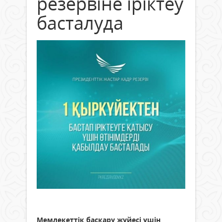
резервіне іріктеу
басталуда
Мемлекеттік басқару жүйесі үшін