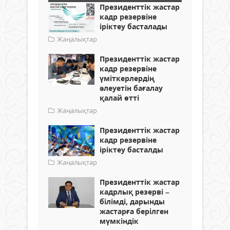
Президенттік жастар
кадр резервіне
іріктеу басталады
Жаңалықтар
Президенттік жастар
кадр резервіне
үміткерлердің
әлеуетін бағалау
қалай өтті
Жаңалықтар
Президенттік жастар
кадр резервіне
іріктеу басталды
Жаңалықтар
Президенттік жастар
кадрлық резерві –
білімді, дарынды
жастарға берілген
мүмкіндік