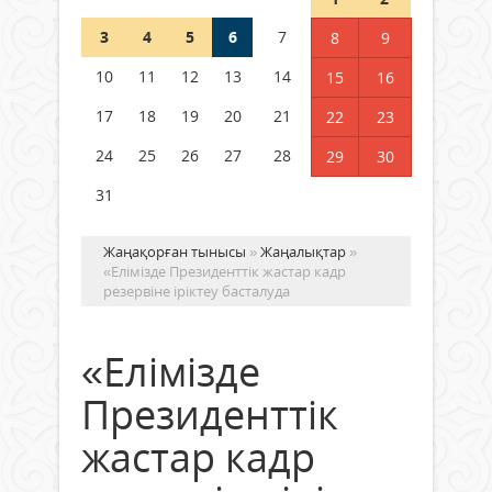
3
4
5
6
7
8
9
Қысқы демалыс 14 күн: 2026–
2027 оқу жылына арналған
10
11
12
13
14
15
16
каникул кестесі бекітілді
17
18
19
20
21
22
23
04 тамыз 2026 ж.
126
24
25
26
27
28
29
30
31
Жаңақорған тынысы
»
Жаңалықтар
»
«Елімізде Президенттік жастар кадр
резервіне іріктеу басталуда
«Елімізде
Президенттік
жастар кадр