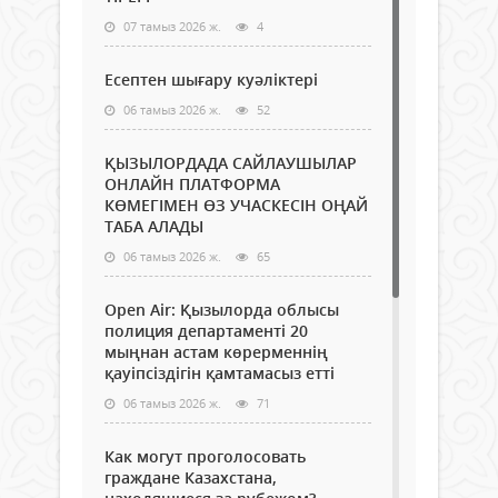
07 тамыз 2026 ж.
4
Есептен шығару куәліктері
06 тамыз 2026 ж.
52
ҚЫЗЫЛОРДАДА САЙЛАУШЫЛАР
ОНЛАЙН ПЛАТФОРМА
КӨМЕГІМЕН ӨЗ УЧАСКЕСІН ОҢАЙ
ТАБА АЛАДЫ
06 тамыз 2026 ж.
65
Open Air: Қызылорда облысы
полиция департаменті 20
мыңнан астам көрерменнің
қауіпсіздігін қамтамасыз етті
06 тамыз 2026 ж.
71
Как могут проголосовать
граждане Казахстана,