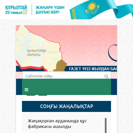
СОҢҒЫ ЖАҢАЛЫҚТАР
Жаңақорған ауданында құс
фабрикасы ашылды