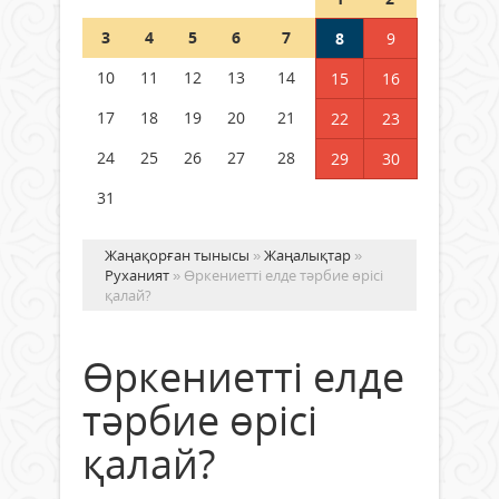
Шетелде жүрген Қазақстан
3
4
5
6
7
8
9
азаматтары қалай дауыс бере
алады?
10
11
12
13
14
15
16
05 тамыз 2026 ж.
149
17
18
19
20
21
22
23
24
25
26
27
28
29
30
31
Жаңақорған тынысы
»
Жаңалықтар
»
Руханият
» Өркениетті елде тәрбие өрісі
қалай?
Өркениетті елде
тәрбие өрісі
қалай?