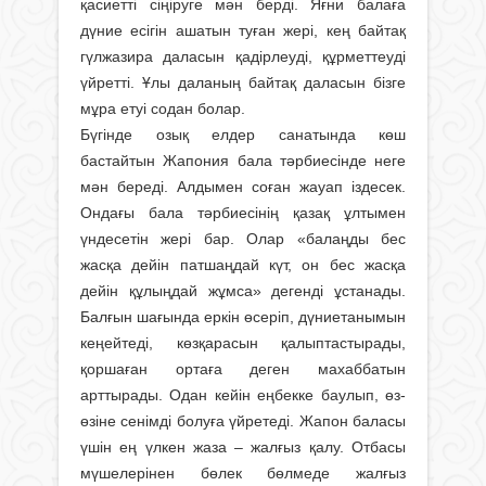
қасиетті сіңіруге мән берді. Яғни балаға
дүние есігін ашатын туған жері, кең байтақ
гүлжазира даласын қадірлеуді, құрметтеуді
үйретті. Ұлы даланың байтақ даласын бізге
мұра етуі содан болар.
Бүгінде озық елдер санатында көш
бастайтын Жапония бала тәрбиесінде неге
мән береді. Алдымен соған жауап іздесек.
Ондағы бала тәрбиесінің қазақ ұлтымен
үндесетін жері бар. Олар «балаңды бес
жасқа дейiн патшаңдай күт, он бес жасқа
дейiн құлыңдай жұмса» дегенді ұстанады.
Балғын шағында еркін өсеріп, дүниетанымын
кеңейтеді, көзқарасын қалыптастырады,
қоршаған ортаға деген махаббатын
арттырады. Одан кейін еңбекке баулып, өз-
өзіне сенімді болуға үйретеді. Жапон баласы
үшiн ең үлкен жаза – жалғыз қалу. Отбасы
мүшелерiнен бөлек бөлмеде жалғыз