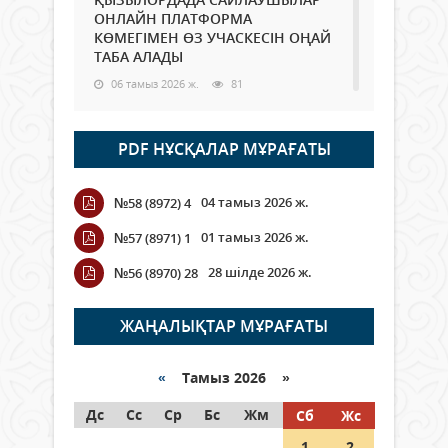
ОНЛАЙН ПЛАТФОРМА
КӨМЕГІМЕН ӨЗ УЧАСКЕСІН ОҢАЙ
ТАБА АЛАДЫ
06 тамыз 2026 ж.
81
Open Air: Қызылорда облысы
PDF НҰСҚАЛАР МҰРАҒАТЫ
полиция департаменті 20
мыңнан астам көрерменнің
қауіпсіздігін қамтамасыз етті
04 тамыз 2026 ж.
№58 (8972) 4
06 тамыз 2026 ж.
88
01 тамыз 2026 ж.
№57 (8971) 1
Wi-Fi ҚАБЫРҒА АРҚЫЛЫ ҚАЛАЙ
28 шілде 2026 ж.
№56 (8970) 28
ӨТЕДІ?
06 тамыз 2026 ж.
257
ЖАҢАЛЫҚТАР МҰРАҒАТЫ
Как могут проголосовать
граждане Казахстана,
«
Тамыз 2026 »
находящиеся за рубежом?
Дс
Сс
Ср
Бс
Жм
Сб
Жс
05 тамыз 2026 ж.
139
1
2