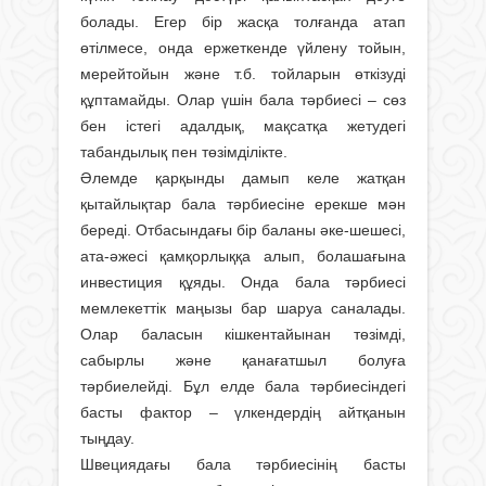
болады. Егер бір жасқа толғанда атап
өтілмесе, онда ержеткенде үйлену тойын,
мерейтойын және т.б. тойларын өткізуді
құптамайды. Олар үшін бала тәрбиесі – сөз
бен істегі адалдық, мақсатқа жетудегі
табандылық пен төзімділікте.
Әлемде қарқынды дамып келе жатқан
қытайлықтар бала тәрбиесіне ерекше мән
береді. Отбасындағы бір баланы әке-шешесі,
ата-әжесі қамқорлыққа алып, болашағына
инвестиция құяды. Онда бала тәрбиесі
мемлекеттік маңызы бар шаруа саналады.
Олар баласын кішкентайынан төзімді,
сабырлы және қанағатшыл болуға
тәрбиелейді. Бұл елде бала тәрбиесіндегі
басты фактор – үлкендердің айтқанын
тыңдау.
Швециядағы бала тәрбиесінің басты