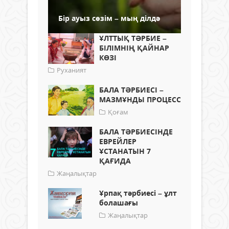
Бір ауыз сөзім – мың ділдә
ҰЛТТЫҚ ТӘРБИЕ –
БІЛІМНІҢ ҚАЙНАР
КӨЗІ
Руханият
БАЛА ТӘРБИЕСІ –
МАЗМҰНДЫ ПРОЦЕСС
Қоғам
БАЛА ТӘРБИЕСІНДЕ
ЕВРЕЙЛЕР
ҰСТАНАТЫН 7
ҚАҒИДА
Жаңалықтар
Ұрпақ тәрбиесі – ұлт
болашағы
Жаңалықтар