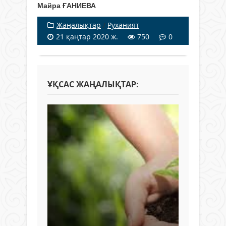
Майра ҒАНИЕВА
Жаңалықтар
/
Руханият
21 қаңтар 2020 ж.
750
0
ҰҚСАС ЖАҢАЛЫҚТАР: