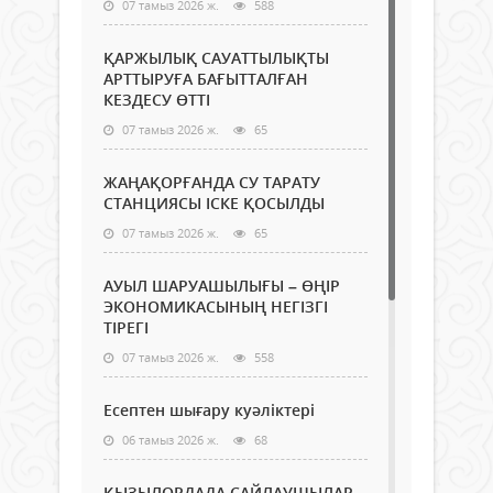
07 тамыз 2026 ж.
588
ҚАРЖЫЛЫҚ САУАТТЫЛЫҚТЫ
АРТТЫРУҒА БАҒЫТТАЛҒАН
КЕЗДЕСУ ӨТТІ
07 тамыз 2026 ж.
65
ЖАҢАҚОРҒАНДА СУ ТАРАТУ
СТАНЦИЯСЫ ІСКЕ ҚОСЫЛДЫ
07 тамыз 2026 ж.
65
АУЫЛ ШАРУАШЫЛЫҒЫ – ӨҢІР
ЭКОНОМИКАСЫНЫҢ НЕГІЗГІ
ТІРЕГІ
07 тамыз 2026 ж.
558
Есептен шығару куәліктері
06 тамыз 2026 ж.
68
ҚЫЗЫЛОРДАДА САЙЛАУШЫЛАР