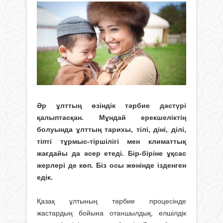
Әр ұлттың өзіндік тәрбие дәстүрі
қалыптасқан. Мұндай ерекшеліктің
болуында ұлттың тарихы, тілі, діні, ділі,
тіпті тұрмыс-тіршілігі мен климаттық
жағдайы да әсер етеді. Бір-біріне ұқсас
жерлері де көп. Біз осы жөнінде ізденген
едік.
Қазақ ұлтының тәрбие процесінде
жастардың бойына отаншылдық, елшіл­дік