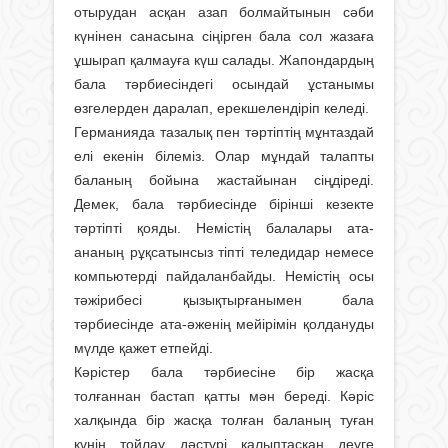
отырудан асқан азап болмайтынын сәби
күнiнен санасына сiңiрген бала сол жазаға
ұшырап қалмауға күш салады. Жапондардың
бала тәрбиесіндегі осындай ұстанымы
өзгелерден даралап, ерекшелендіріп келеді.
Германияда тазалық пен тәртіптің мұнтаздай
елі екенін білеміз. Олар мұндай талапты
баланың бойына жастайынан сіңдіреді.
Демек, бала тәрбиесінде бірінші кезекте
тәртіпті қояды. Немістің балалары ата-
ананың рұқсатынсыз тіпті теледидар немесе
компьютерді пайдаланбайды. Немістің осы
тәжірибесі қызықтырғанымен бала
тәрбиесінде ата-әженің мейірімін қолдануды
мүлде қажет етпейді.
Кәрістер бала тәрбиесіне бір жасқа
толғаннан бастап қатты мән береді. Кәріс
халқында бір жасқа толған баланың туған
күнін тойлау дәстүрі қалыптасқан деуге