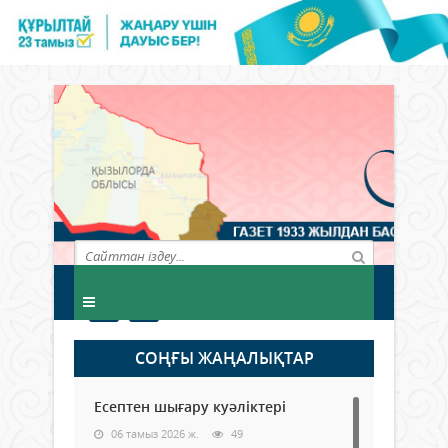
СОҢҒЫ ЖАҢАЛЫҚТАР
Есептен шығару куәліктері
06 тамыз 2026 ж.
49