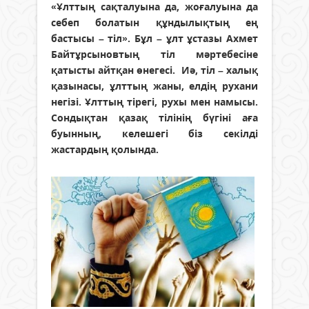
«Ұлттың сақталуына да, жоғалуына да
себеп болатын құндылықтың ең
бастысы – тіл». Бұл – ұлт ұстазы Ахмет
Байтұрсыновтың тіл мәртебесіне
қатысты айтқан өнегесі. Иә, тіл – халық
қазынасы, ұлттың жаны, елдің рухани
негізі. Ұлттың тірегі, рухы мен намысы.
Сондықтан қазақ тілінің бүгіні аға
буынның, келешегі біз секілді
жастардың қолында.