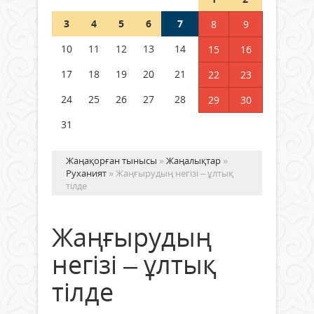
3
4
5
6
7
8
9
Германия аптап ыстыққа
байланысты суды үнемдей
10
11
12
13
14
15
16
бастады
17
18
19
20
21
22
23
04 тамыз 2026 ж.
96
24
25
26
27
28
29
30
31
Жаңақорған тынысы
»
Жаңалықтар
»
Руханият
» Жаңғырудың негізі – ұлтық
тілде
Жаңғырудың
негізі – ұлтық
тілде