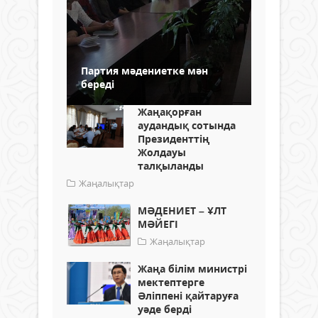
Партия мәдениетке мән
береді
Жаңақорған
аудандық сотында
Президенттің
Жолдауы
талқыланды
Жаңалықтар
МӘДЕНИЕТ – ҰЛТ
МӘЙЕГІ
Жаңалықтар
Жаңа білім министрі
мектептерге
Әліппені қайтаруға
уәде берді