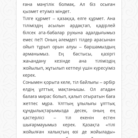
ғана мәңгілік болмақ. Ал біз осыған
қызмет етуіміз міндет.
Тілге құрмет – қазаққа, елге құрмет. Ана
тіліміздің асылын ардақтап, қадірлей
білсек ата-бабалар рухына адалдығымыз
емес пе?! Оның әлемдегі тілдер арасынан
ойып тұрып орын алуы – баршамыздың
арманымыз. Ең бастысы, қазіргі
жаһандану кезінде ана тіліміздің
жойылып, жұтылып кетпеуі үшін күресуіміз
керек.
Сонымен қорыта келе, тіл байлығы – әрбір
елдің ұлттық мақтанышы. Ол атадан
балаға мирас болып, қалып отыратын баға
жетпес мұра. Ұлттың ұлылығы ұлттық
құндылықтарымызда десек, оның ең
қастерлісі – тіл екенін естен
шығармауымыз керек. Қазақта «тілі
жойылған халықтың өзі де жойылады»