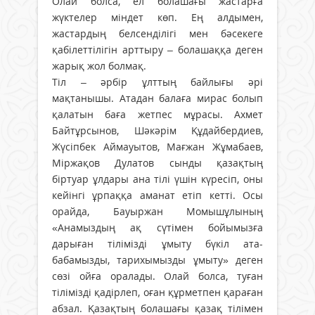
Олай болса, ел болашағы жастарға
жүктелер міндет көп. Ең алдымен,
жастардың белсенділігі мен бәсекеге
қабілеттілігін арттыру – болашаққа деген
жарық жол болмақ.
Тіл – әрбір ұлттың байлығы әрі
мақтанышы. Атадан балаға мирас болып
қалатын баға жетпес мұрасы. Ахмет
Байтұрсынов, Шәкәрім Құдайбердиев,
Жүсіпбек Аймауытов, Мағжан Жұмабаев,
Міржақов Дулатов сынды қазақтың
біртуар ұлдары ана тілі үшін күресіп, оны
кейінгі ұрпаққа аманат етіп кетті. Осы
орайда, Бауыржан Момышұлының
«Анамыздың ақ сүтімен бойымызға
дарыған тілімізді ұмыту бүкіл ата-
бабамызды, тарихымызды ұмыту» деген
сөзі ойға оралады. Олай болса, туған
тілімізді қадірлеп, оған құрметпен қараған
абзал. Қазақтың болашағы қазақ тілімен