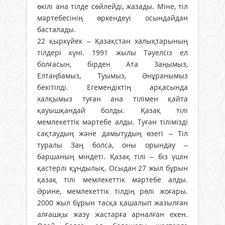
өкілі ана тілде сөйлейді, жазады. Міне, тіл
мәртебесінің өркендеуі осындайдан
басталады.
22 қыркүйек – Қазақстан халықтарының
тілдері күні. 1991 жылы Тәуелсіз ел
болғасын, бірден Ата Заңымыз,
Елтаңбамыз, Туымыз, Әнұранымыз
бекітілді. Егемендіктің арқасында
халқымыз туған ана тілімен қайта
қауышқандай болды. Қазақ тілі
мемлекеттік мәртебе алды. Туған тілімізді
сақтаудың және дамытудың өзегі – Тіл
туралы Заң болса, оны орындау –
баршаның міндеті. Қазақ тілі – біз үшін
қастерлі құндылық. Осыдан 27 жыл бұрын
қазақ тілі мемлекеттік мәртебе алды.
Әрине, мемлекеттік тілдің рөлі жоғары.
2000 жыл бұрын тасқа қашалып жазылған
алғашқы жазу жастарға арналған екен.