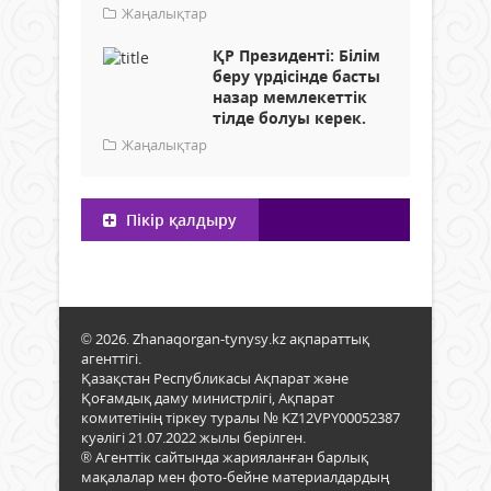
Жаңалықтар
ҚР Президенті: Білім
беру үрдісінде басты
назар мемлекеттік
тілде болуы керек.
Жаңалықтар
Пікір қалдыру
© 2026. Zhanaqorgan-tynysy.kz ақпараттық
агенттігі.
Қазақстан Республикасы Ақпарат және
Қоғамдық даму министрлігі, Ақпарат
комитетінің тіркеу туралы № KZ12VPY00052387
куәлігі 21.07.2022 жылы берілген.
® Агенттік сайтында жарияланған барлық
мақалалар мен фото-бейне материалдардың