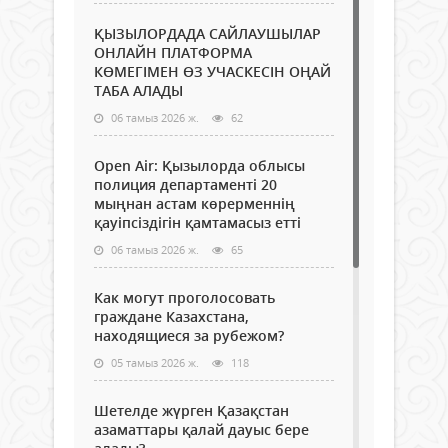
ҚЫЗЫЛОРДАДА САЙЛАУШЫЛАР
ОНЛАЙН ПЛАТФОРМА
КӨМЕГІМЕН ӨЗ УЧАСКЕСІН ОҢАЙ
ТАБА АЛАДЫ
06 тамыз 2026 ж.
62
Open Air: Қызылорда облысы
полиция департаменті 20
мыңнан астам көрерменнің
қауіпсіздігін қамтамасыз етті
06 тамыз 2026 ж.
65
Как могут проголосовать
граждане Казахстана,
находящиеся за рубежом?
05 тамыз 2026 ж.
118
Шетелде жүрген Қазақстан
азаматтары қалай дауыс бере