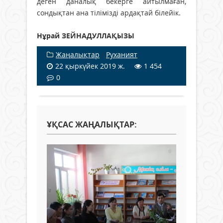
деген даналық бекерге айтылмаған,
сондықтан ана тілімізді ардақтай білейік.
Нұрай ЗЕЙНАДУЛЛАҚЫЗЫ
Жаңалықтар
/
Руханият
22 қыркүйек 2019 ж.
1 454
0
ҰҚСАС ЖАҢАЛЫҚТАР: