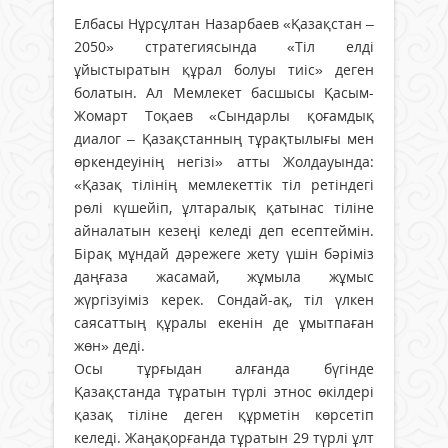
Елбасы Нұрсұлтан Назарбаев «Қазақстан –
2050» стратегиясында «Тіл елді
ұйыстыратын құрал болуы тиіс» деген
болатын. Ал Мемлекет басшысы Қасым-
Жомарт Тоқаев «Сындарлы қоғамдық
диалог – Қазақстанның тұрақтылығы мен
өркендеуінің негізі» атты Жолдауында:
«Қазақ тілінің мемлекеттік тіл ретіндегі
рөлі күшейіп, ұлтаралық қатынас тіліне
айналатын кезеңі келеді деп есептеймін.
Бірақ мұндай дәрежеге жету үшін бәріміз
даңғаза жасамай, жұмыла жұмыс
жүргізуіміз керек. Сондай-ақ, тіл үлкен
саясаттың құралы екенін де ұмытпаған
жөн» деді.
Осы тұрғыдан алғанда бүгінде
Қазақстанда тұратын түрлі этнос өкілдері
қазақ тіліне деген құрметін көрсетіп
келеді. Жаңақорғанда тұратын 29 түрлі ұлт