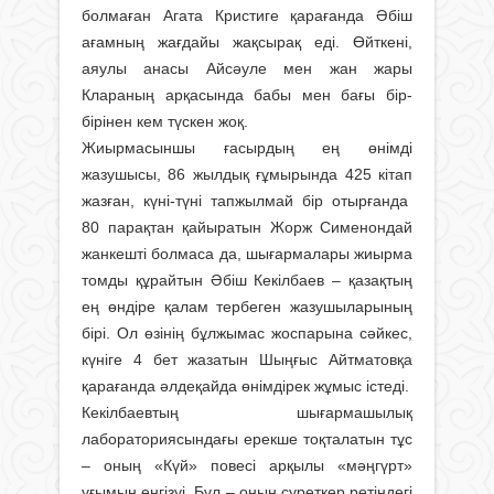
болмаған Агата Кристиге қарағанда Әбіш
ағамның жағдайы жақсырақ еді. Өйткені,
аяулы анасы Айсәуле мен жан жары
Клараның арқасында бабы мен бағы бір-
бірінен кем түскен жоқ.
Жиырмасыншы ғасырдың ең өнімді
жазушысы, 86 жылдық ғұмырында 425 кітап
жазған, күні-түні тапжылмай бір отырғанда
80 парақтан қайыратын Жорж Сименондай
жанкешті болмаса да, шығармалары жиырма
томды құрайтын Әбіш Кекілбаев – қазақтың
ең өндіре қалам тербеген жазушыларының
бірі. Ол өзінің бұлжымас жоспарына сәйкес,
күніге 4 бет жазатын Шыңғыс Айтматовқа
қарағанда әлдеқайда өнімдірек жұмыс істеді.
Кекілбаевтың шығармашылық
лабораториясындағы ерекше тоқталатын тұс
– оның «Күй» повесі арқылы «мәңгүрт»
ұғымын енгізуі. Бұл – оның суреткер ретіндегі