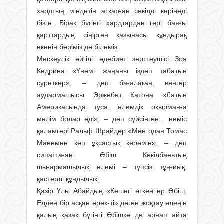
хардтың міндетін атқарған секілді көрінеді
бізге. Бірақ бүгінгі хардтардан гөрі баяғы
қарттардың сіңірген қазынасы құндырақ
екенін бәріміз де білеміз.
Мәскеулік әйгілі әдебиет зерттеушісі Зоя
Кедрина «Үнемі жаңаны іздеп табатын
суреткер», – деп бағалаған, венгер
аудармашысы Эржебет Катона «Латын
Америкасында туса, әлемдік оқырманға
мәлім болар еді», – деп сүйсінген, неміс
қаламгері Ральф Шрайдер «Мен одан Томас
Маннмен көп ұқсастық көремін», – деп
сипаттаған Әбіш Кекілбаевтың
шығармашылық әлемі – түпсіз тұңғиық,
қастерлі құндылық.
Қазір Ұлы Абайдың «Кешегі өткен ер Әбіш,
Елден бір асқан ерек-ті» деген жоқтау өлеңін
қалың қазақ бүгінгі Әбішке де арнап айта