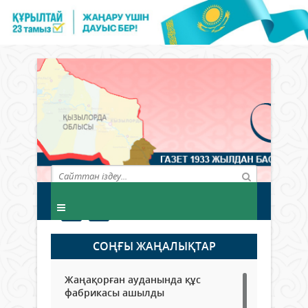
СОҢҒЫ ЖАҢАЛЫҚТАР
Жаңақорған ауданында құс
фабрикасы ашылды