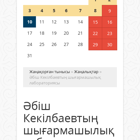
Шетелде жүрген Қазақстан
3
4
5
6
7
8
9
азаматтары қалай дауыс бере
алады?
10
11
12
13
14
15
16
05 тамыз 2026 ж.
181
17
18
19
20
21
22
23
24
25
26
27
28
29
30
31
Жаңақорған тынысы
»
Жаңалықтар
»
Әбіш Кекілбаевтың шығармашылық
лабораториясы
Әбіш
Кекілбаевтың
шығармашылық