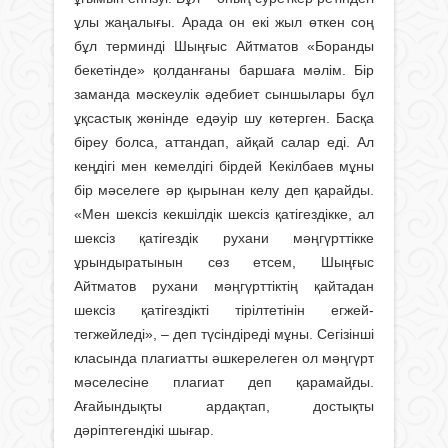
ұлы жаңалығы. Арада он екі жыл өткен соң
бұл терминді Шыңғыс Айтматов «Боранды
бекетінде» қолданғаны баршаға мәлім. Бір
заманда мәскеулік әдебиет сыншылары бұл
ұқсастық жөнінде едәуір шу көтерген. Басқа
біреу болса, аттандап, айқай салар еді. Ал
кеңдігі мен кемелдігі бірдей Кекілбаев мұны
бір мәселеге әр қырынан келу деп қарайды.
«Мен шексіз кекшілдік шексіз қатігездікке, ал
шексіз қатігездік рухани мәңгүрттікке
ұрындыратынын сөз етсем, Шыңғыс
Айтматов рухани мәңгүрттіктің қайтадан
шексіз қатігездікті тірілтетінін егжей-
тегжейледі», – деп түсіндіреді мұны. Сегізінші
класында плагиатты әшкерелеген ол мәңгүрт
мәселесіне плагиат деп қарамайды.
Ағайындықты ардақтап, достықты
дәріптегендікі шығар.