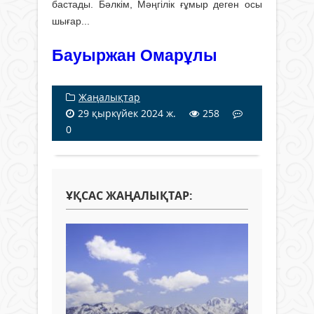
бастады. Бәлкім, Мәңгілік ғұмыр деген осы
шығар...
Бауыржан Омарұлы
Жаңалықтар
29 қыркүйек 2024 ж.
258
0
ҰҚСАС ЖАҢАЛЫҚТАР: