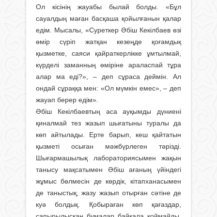
Ол кісінің жауабы былай болды. «Бұл
сауалдың маған басқаша қойылғанын қалар
едім. Мысалы, «Суреткер Әбіш Кекілбаев өзі
өмір сүріп жатқан кезеңде қоғамдық
қызметке, саяси қайраткерлікке ұмтылмай,
күрделі заманның өміріне араласпай тұра
алар ма еді?», – деп сұраса деймін. Ал
ондай сұраққа мен: «Ол мүмкін емес», – деп
жауап берер едім».
Әбіш Кекілбаевтың аса ауқымды дүниені
қиналмай тез жазып шығатыны туралы да
көп айтылады. Ерте барып, кеш қайтатын
қызметі осыған мәжбүрлеген тәрізді.
Шығармашылық лабораториясымен жақын
танысу мақсатымен Әбіш ағаның үйіндегі
жұмыс бөлмесін де көрдік, кітапханасымен
де таныстық, жазу жазып отырған сәтіне де
куә болдық. Қобыраған көп қағаздар,
сапырылысқан бумалар байқала қоймайды.