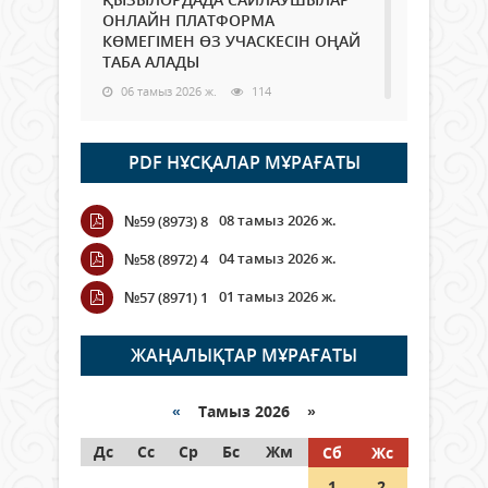
ОНЛАЙН ПЛАТФОРМА
КӨМЕГІМЕН ӨЗ УЧАСКЕСІН ОҢАЙ
ТАБА АЛАДЫ
06 тамыз 2026 ж.
114
Open Air: Қызылорда облысы
PDF НҰСҚАЛАР МҰРАҒАТЫ
полиция департаменті 20
мыңнан астам көрерменнің
қауіпсіздігін қамтамасыз етті
08 тамыз 2026 ж.
№59 (8973) 8
06 тамыз 2026 ж.
144
04 тамыз 2026 ж.
№58 (8972) 4
Wi-Fi ҚАБЫРҒА АРҚЫЛЫ ҚАЛАЙ
01 тамыз 2026 ж.
№57 (8971) 1
ӨТЕДІ?
06 тамыз 2026 ж.
289
ЖАҢАЛЫҚТАР МҰРАҒАТЫ
Как могут проголосовать
граждане Казахстана,
«
Тамыз 2026 »
находящиеся за рубежом?
Дс
Сс
Ср
Бс
Жм
Сб
Жс
05 тамыз 2026 ж.
169
1
2