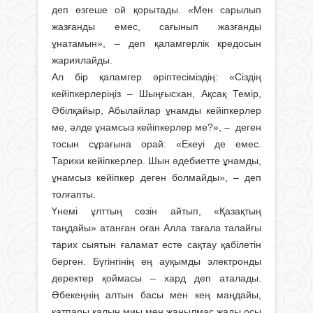
деп өзгеше ой қорытады. «Мен сарылып
жазғанды емес, сағынып жазғанды
ұнатамын», – деп қаламгерлік кредосын
жариялайды.
Ал бір қаламгер әріптесіміздің: «Сіздің
кейіпкерлеріңіз – Шыңғысхан, Ақсақ Темір,
Әбілқайыр, Абылайлар ұнамды кейіпкерлер
ме, әлде ұнамсыз кейіпкерлер ме?», – деген
тосын сұрағына орай: «Екеуі де емес.
Тарихи кейіпкерлер. Шын әдебиетте ұнамды,
ұнамсыз кейіпкер деген болмайды», – деп
толғапты.
Үнемі ұлттың сөзін айтып, «Қазақтың
таңдайы» атанған оған Алла тағала талайғы
тарих сыятын ғаламат есте сақтау қабілетін
берген. Бүгінгінің ең ауқымды электронды
деректер қоймасы – хард деп аталады.
Әбекеңнің алтын басы мен кең маңдайы,
қатпары қалың миы мен жаңылмас жады осы