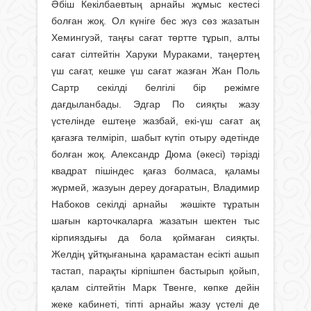
Әбіш Кекілбаевтың арнайы жұмыс кестесі
болған жоқ. Ол күніге бес жүз сөз жазатын
Хемингуэй, таңғы сағат төртте тұрып, алты
сағат сілтейтін Харуки Мураками, таңертең
үш сағат, кешке үш сағат жазған Жан Поль
Сартр секілді белгілі бір режімге
дағдыланбады. Эдгар По сияқты жазу
үстелінде ештеңе жазбай, екі-үш сағат ақ
қағазға телміріп, шабыт күтіп отыру әдетінде
болған жоқ. Александр Дюма (әкесі) тәрізді
квадрат пішіндес қағаз болмаса, қаламы
жүрмей, жазуын дереу доғаратын, Владимир
Набоков секілді арнайы жәшікте тұратын
шағын карточкаларға жазатын шектен тыс
кірпияздығы да бола қоймаған сияқты.
Желдің ұйтқығанына қарамастан есікті ашып
тастап, парақты кірпішпен бастырып қойып,
қалам сілтейтін Марк Твенге, көпке дейін
жеке кабинеті, тіпті арнайы жазу үстелі де