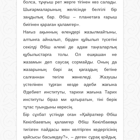
болса, тұңғыш рет жерге тігінен көз салады.
Шығармаларының желісінде белгілі бір
заңдылық бар. Әбіш – планетаға ғарыш
биігінен қараған қаламгер».
Нағыз ақынның өлеңдері жазылмайтыны,
алтынға айналып, бірден құйылып түсетіні
секілді Әбіш әлемі де адам таңғаларлық
құбылыстарға толы. Ол ешқашан не
жазамын деп саусақ сормайды. Оның да
жазарының бәрі ақ қағаздың бетіне
салғаннан төгіле жөнеледі. Жазушы
үстелінен тұрған кезде әдеби жағына
Әдебиет институты, тарихи жағына Тарих
институты біраз ми қатыратын, тіні берік
тұтас туындыны көресің.
Бір сұхбат үстінде оған «Қайраткер Әбіш
Кекілбаевтың қаламгер Әбіш Кекілбаевқа
тигізген пайдасы мен келтірген кедергісінің
қайсысы басымдау?», – деген сұрақ қойдық.