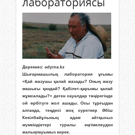
лабораториясы
Дереккөз:
adyrna.kz
Шығармашылық лаборатория ұғымы
«Қай жазушы қалай жазады? Оның жазу
машығы қандай? Қабілет-қарымы қалай
жұмсалады?» деген сауалдар төңірегінде
ой өрбітуге жол ашады. Осы тұрғыдан
алғанда, теңдесі жоқ суреткер Әбіш
Кекілбайұлының адам айтқысыз
мүмкіндіктері туралы әңгімелеуден
жалықпауымыз керек.