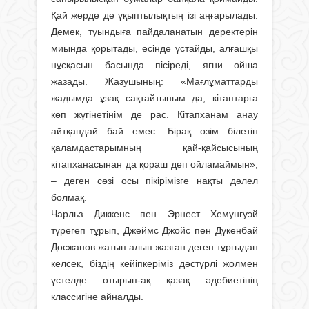
Қай жерде де ұқыптылықтың ізі аңғарылады.
Демек, туындыға пайдаланатын деректерін
миында қорытады, есінде ұстайды, алғашқы
нұсқасын басында пісіреді, яғни ойша
жазады. Жазушының: «Мағлұматтарды
жадымда ұзақ сақтайтыным да, кітаптарға
көп жүгінетінім де рас. Кітапханам анау
айтқандай бай емес. Бірақ өзім білетін
қаламдастарымның қай-қайсысының
кітапханасынан да қораш деп ойламаймын»,
– деген сөзі осы пікірімізге нақты дәлел
болмақ.
Чарльз Диккенс пен Эрнест Хемунгуэй
түрегеп тұрып, Джеймс Джойс пен Дүкенбай
Досжанов жатып алып жазған деген тұрғыдан
келсек, біздің кейіпкеріміз дәстүрлі жолмен
үстелде отырып-ақ қазақ әдебиетінің
классигіне айналды.