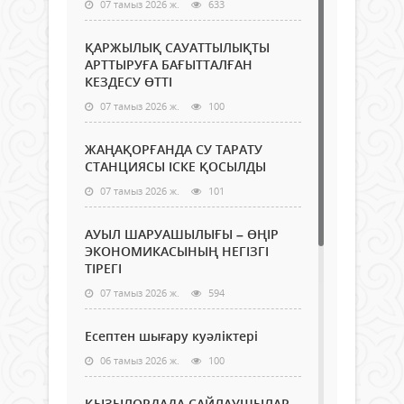
07 тамыз 2026 ж.
633
ҚАРЖЫЛЫҚ САУАТТЫЛЫҚТЫ
АРТТЫРУҒА БАҒЫТТАЛҒАН
КЕЗДЕСУ ӨТТІ
07 тамыз 2026 ж.
100
ЖАҢАҚОРҒАНДА СУ ТАРАТУ
СТАНЦИЯСЫ ІСКЕ ҚОСЫЛДЫ
07 тамыз 2026 ж.
101
АУЫЛ ШАРУАШЫЛЫҒЫ – ӨҢІР
ЭКОНОМИКАСЫНЫҢ НЕГІЗГІ
ТІРЕГІ
07 тамыз 2026 ж.
594
Есептен шығару куәліктері
06 тамыз 2026 ж.
100
ҚЫЗЫЛОРДАДА САЙЛАУШЫЛАР