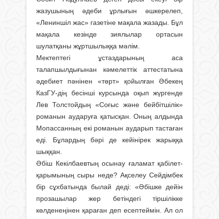
жазушының әдеби ұрлығын әшкерелеп,
«Лениншіл жас» газетіне мақала жазады. Бұл
мақала кезінде зиялылар ортасын
шулатқаны жұртшылыққа мәлім.
Мектептегі ұстаздарының аса
талапшылдығынан кәмелеттік аттестатына
әдебиет пәнінен «төрт» қойылған Әбекең
КазГУ-дің бесінші курсында оқып жүргенде
Лев Толстойдың «Соғыс және бейбітшілік»
романын аударуға қатысқан. Оның алдында
Мопассанның екі романын аударып тастаған
еді. Бұлардың бәрі де кейінірек жарыққа
шыққан.
Әбіш Кекілбаевтың осынау ғаламат қабілет-
қарымының сыры неде? Ақселеу Сейдімбек
бір сұхбатында былай деді: «Әбішке дейін
прозашылар жер бетіндегі тіршілікке
көлденеңінен қараған деп есептеймін. Ал ол