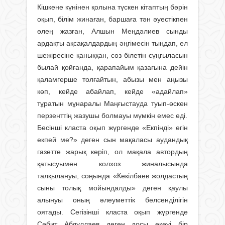
Кішкене күнінен қолына түскен кітаптың бәрін
оқып, білім жинаған, баршаға тән әуестікпен
өлең жазған, Алшын Меңдәлиев сынды
ардақты ақсақалдардың әңгімесін тыңдап, ел
шежіресіне қаныққан, сөз білетін сұңғыласын
былай қойғанда, қарапайым қазағына дейін
қаламгерше толғайтын, абызы мен аңызы
көп, кейде абайлап, кейде «адайлап»
тұратын мұнаралы Маңғыстауда туып-өскен
перзенттің жазушы болмауы мүмкін емес еді.
Бесінші класта оқып жүргенде «Екпінді» егін
екпей ме?» деген сын мақаласы аудандық
газетте жарық көріп, ол мақала автордың
қатысуымен колхоз жиналысында
талқылануы, соңында «Кекілбаев жолдастың
сыны толық мойындалды» деген қаулы
алынуы оның әлеуметтік белсенділігін
оятады. Сегізінші класта оқып жүргенде
Сәбит Абдуллаев деген досы екеуі бір