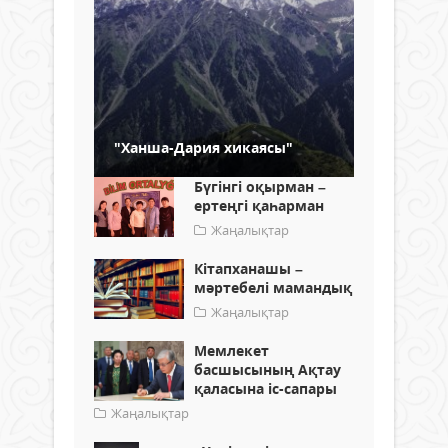
"Ханша-Дария хикаясы"
Бүгінгі оқырман –
ертеңгі қаһарман
Жаңалықтар
Кітапханашы –
мәртебелі мамандық
Жаңалықтар
Мемлекет
басшысының Ақтау
қаласына іс-сапары
Жаңалықтар