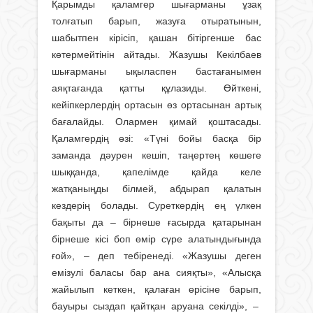
Қарымды қаламгер шығарманы ұзақ
толғатып барып, жазуға отыратынын,
шабытпен кірісіп, қашан бітіргенше бас
көтермейтінін айтады. Жазушы Кекілбаев
шығарманы ықыласпен бастағанымен
аяқтағанда қатты құлазиды. Өйткені,
кейіпкерлердің ортасын өз ортасынан артық
бағалайды. Олармен қимай қоштасады.
Қаламгердің өзі: «Түні бойы басқа бір
заманда дәурен кешіп, таңертең көшеге
шыққанда, қапелімде қайда келе
жатқаныңды білмей, абдырап қалатын
кездерің болады. Суреткердің ең үлкен
бақыты да – бірнеше ғасырда қатарынан
бірнеше кісі боп өмір сүре алатындығында
ғой», – деп тебіренеді. «Жазушы деген
емізулі баласы бар ана сияқты», «Алысқа
жайылып кеткен, қалаған өрісіне барып,
бауыры сыздап қайтқан аруана секілді», –