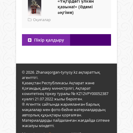
«Үңгірдегі үлкен
қазына!» (Əдемі
əңгіме)
Оқиғалар
Пікір қалдыру
© 2026. Zhanaqorgan-tynysy.kz ақпараттық
агенттігі.
Қазақстан Республикасы Ақпарат және
Қоғамдық даму министрлігі, Ақпарат
комитетінің тіркеу туралы № KZ12VPY00052387
куәлігі 21.07.2022 жылы берілген.
® Агенттік сайтында жарияланған барлық
мақалалар мен фото-бейне материалдардың
авторлық құқықтары қорғалған.
Материалдарды пайдаланған жағдайда сілтеме
жасалуы міндетті.