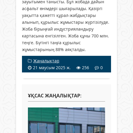
зауытымен танысты. Бұл жобада дайын
асфальт өнімдері шығарылады. Қазіргі
уақытта қажетті құрал-жабдықтары
алынып, құрылыс жұмыстары жүргізілуде.
Жоба бірыңғай индустрияландыру
картасына енгізілген. Жоба құны 700 млн.
теңге. Бүгінгі таңға құрылыс
жұмыстарының 88% аяқталды.
Жаңалықтар
21 маусым 2025 ж.
256
0
ҰҚСАС ЖАҢАЛЫҚТАР: