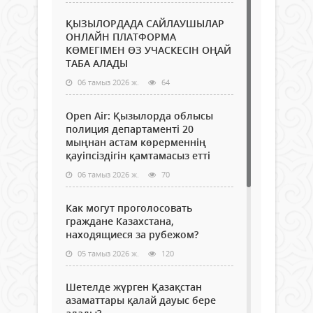
ҚЫЗЫЛОРДАДА САЙЛАУШЫЛАР
ОНЛАЙН ПЛАТФОРМА
КӨМЕГІМЕН ӨЗ УЧАСКЕСІН ОҢАЙ
ТАБА АЛАДЫ
06 тамыз 2026 ж.
64
Open Air: Қызылорда облысы
полиция департаменті 20
мыңнан астам көрерменнің
қауіпсіздігін қамтамасыз етті
06 тамыз 2026 ж.
70
Как могут проголосовать
граждане Казахстана,
находящиеся за рубежом?
05 тамыз 2026 ж.
120
Шетелде жүрген Қазақстан
азаматтары қалай дауыс бере