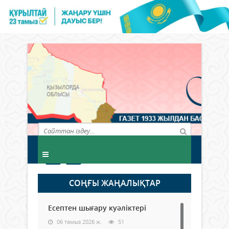
СОҢҒЫ ЖАҢАЛЫҚТАР
Есептен шығару куәліктері
06 тамыз 2026 ж.
51