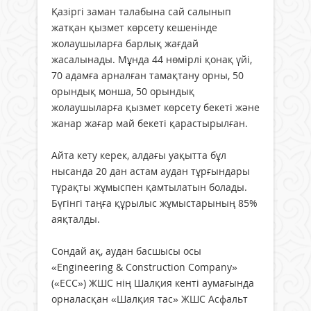
Қазіргі заман талабына сай салынып
жатқан қызмет көрсету кешенінде
жолаушыларға барлық жағдай
жасалынады. Мұнда 44 нөмірлі қонақ үйі,
70 адамға арналған тамақтану орны, 50
орындық монша, 50 орындық
жолаушыларға қызмет көрсету бекеті және
жанар жағар май бекеті қарастырылған.
Айта кету керек, алдағы уақытта бұл
нысанда 20 дан астам аудан тұрғындары
тұрақты жұмыспен қамтылатын болады.
Бүгінгі таңға құрылыс жұмыстарының 85%
аяқталды.
Сондай ақ, аудан басшысы осы
«Engineering & Construction Company»
(«ЕСС») ЖШС нің Шалқия кенті аумағында
орналасқан «Шалқия тас» ЖШС Асфальт