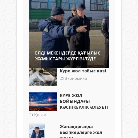
ЕЛДІ МЕКЕНДЕРДЕ ҚҰРЫЛЫС
ЖҰМЫСТАРЫ ЖҮРГІЗІЛУДЕ
Күре жол табыс көзі
Экономика
КҮРЕ ЖОЛ
БОЙЫНДАҒЫ
КӘСІПКЕРЛІК ӘЛЕУЕТІ
Қоғам
Жаңақорғанда
кәсіпкерлерге жол