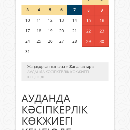
3
4
5
6
7
8
9
Германия аптап ыстыққа
байланысты суды үнемдей
10
11
12
13
14
15
16
бастады
17
18
19
20
21
22
23
04 тамыз 2026 ж.
98
24
25
26
27
28
29
30
31
Жаңақорған тынысы
»
Жаңалықтар
»
АУДАНДА КӘСІПКЕРЛІК КӨКЖИЕГІ
КЕҢЕЮДЕ
АУДАНДА
КӘСІПКЕРЛІК
КӨКЖИЕГІ