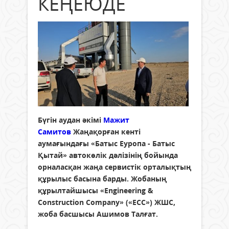
КЕҢЕЮДЕ
Бүгін аудан әкімі
Мажит
Самитов
Жаңақорған кенті
аумағындағы «Батыс Еуропа - Батыс
Қытай» автокөлік дәлізінің бойында
орналасқан жаңа сервистік орталықтың
құрылыс басына барды. Жобаның
құрылтайшысы «Engineering &
Construction Company» («ЕСС») ЖШС,
жоба басшысы Ашимов Талғат.