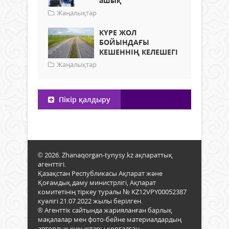
ашық
Жаңалықтар
КҮРЕ ЖОЛ
БОЙЫНДАҒЫ
КЕШЕННІҢ КЕЛЕШЕГІ
Жаңалықтар
Пікір қалдыру
© 2026. Zhanaqorgan-tynysy.kz ақпараттық
агенттігі.
Қазақстан Республикасы Ақпарат және
Қоғамдық даму министрлігі, Ақпарат
комитетінің тіркеу туралы № KZ12VPY00052387
куәлігі 21.07.2022 жылы берілген.
® Агенттік сайтында жарияланған барлық
мақалалар мен фото-бейне материалдардың
авторлық құқықтары қорғалған.