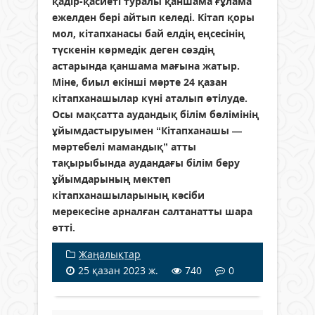
қадір-қасиеті туралы қаншама ғұлама
ежелден бері айтып келеді. Кітап қоры
мол, кітапханасы бай елдің еңсесінің
түскенін көрмедік деген сөздің
астарында қаншама мағына жатыр.
Міне, биыл екінші мәрте 24 қазан
кітапханашылар күні аталып өтілуде.
Осы мақсатта аудандық білім бөлімінің
ұйымдастыруымен “Кітапханашы —
мәртебелі мамандық” атты
тақырыбында аудандағы білім беру
ұйымдарының мектеп
кітапханашыларының кәсіби
мерекесіне арналған салтанатты шара
өтті.
Жаңалықтар
25 қазан 2023 ж.
740
0