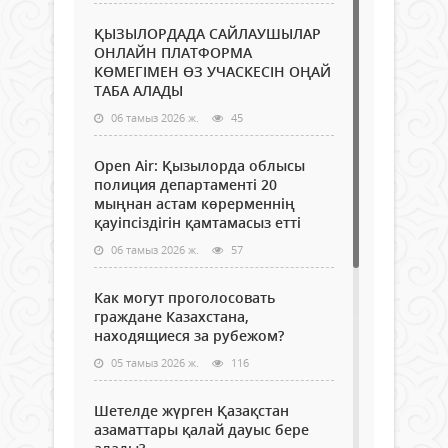
ҚЫЗЫЛОРДАДА САЙЛАУШЫЛАР
ОНЛАЙН ПЛАТФОРМА
КӨМЕГІМЕН ӨЗ УЧАСКЕСІН ОҢАЙ
ТАБА АЛАДЫ
06 тамыз 2026 ж.
45
Open Air: Қызылорда облысы
полиция департаменті 20
мыңнан астам көрерменнің
қауіпсіздігін қамтамасыз етті
06 тамыз 2026 ж.
57
Как могут проголосовать
граждане Казахстана,
находящиеся за рубежом?
05 тамыз 2026 ж.
116
Шетелде жүрген Қазақстан
азаматтары қалай дауыс бере