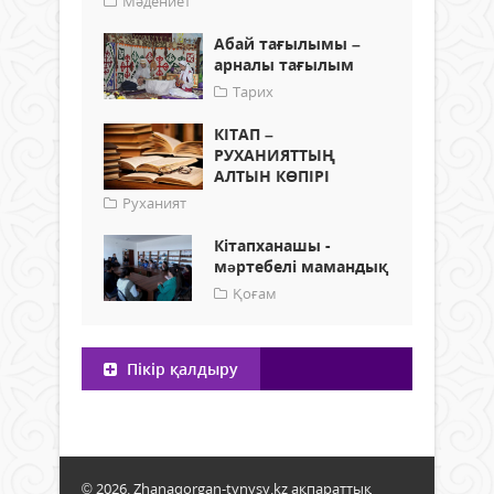
Мәдениет
Абай тағылымы –
арналы тағылым
Тарих
КІТАП –
РУХАНИЯТТЫҢ
АЛТЫН КӨПІРІ
Руханият
Кітапханашы -
мəртебелі мамандық
Қоғам
Пікір қалдыру
© 2026. Zhanaqorgan-tynysy.kz ақпараттық