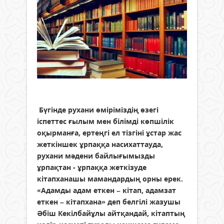
️ Бүгінде рухани өміріміздің өзегі
іспеттес ғылым мен білімді көпшілік
оқырманға, ертеңгі ел тізгіні ұстар жас
жеткіншек ұрпаққа насихаттауда,
рухани мәдени байлығымызды
ұрпақтан - ұрпаққа жеткізуде
кітапханашы мамандардың орны ерек.
«Адамды адам еткен – кітап, адамзат
еткен – кітапхана» деп белгілі жазушы
Әбіш Кекілбайұлы айтқандай, кітаптың