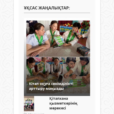
ҰҚСАС ЖАҢАЛЫҚТАР:
Кітап оқуға сенімділікті
арттыру маңызды
Қітапхана
қызметкерінің
мерекесі