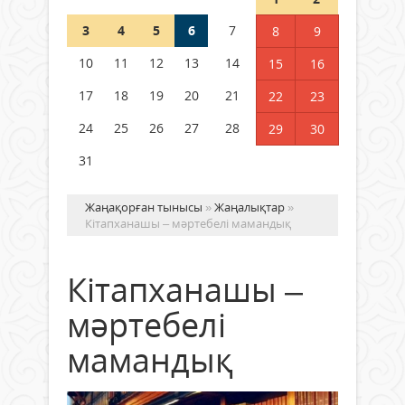
3
4
5
6
7
8
9
Германия аптап ыстыққа
байланысты суды үнемдей
10
11
12
13
14
15
16
бастады
17
18
19
20
21
22
23
04 тамыз 2026 ж.
93
24
25
26
27
28
29
30
31
Жаңақорған тынысы
»
Жаңалықтар
»
Кітапханашы – мәртебелі мамандық
Кітапханашы –
мәртебелі
мамандық