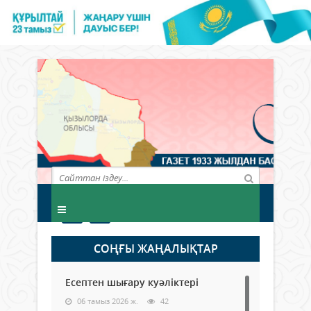
СОҢҒЫ ЖАҢАЛЫҚТАР
Есептен шығару куәліктері
06 тамыз 2026 ж.
42