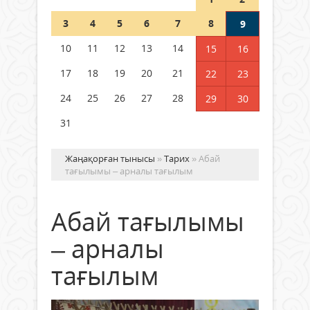
Шетелде жүрген Қазақстан
3
4
5
6
7
8
9
азаматтары қалай дауыс бере
алады?
10
11
12
13
14
15
16
05 тамыз 2026 ж.
169
17
18
19
20
21
22
23
24
25
26
27
28
29
30
31
Жаңақорған тынысы
»
Тарих
» Абай
тағылымы – арналы тағылым
Абай тағылымы
– арналы
тағылым