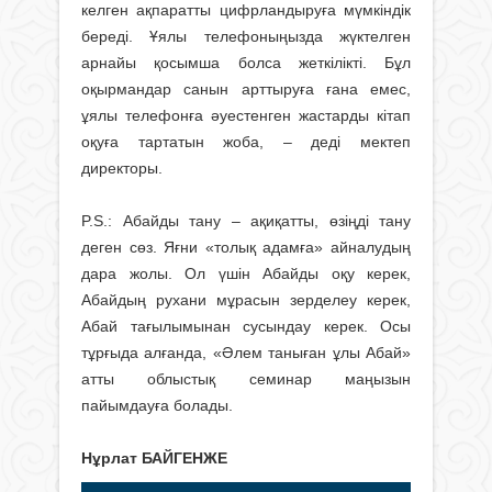
келген ақпаратты цифрландыруға мүмкіндік
береді. Ұялы телефоныңызда жүктелген
арнайы қосымша болса жеткілікті. Бұл
оқырмандар санын арттыруға ғана емес,
ұялы телефонға әуестенген жастарды кітап
оқуға тартатын жоба, – деді мектеп
директоры.
P.S.: Абайды тану – ақиқатты, өзіңді тану
деген сөз. Яғни «толық адамға» айналудың
дара жолы. Ол үшін Абайды оқу керек,
Абайдың рухани мұрасын зерделеу керек,
Абай тағылымынан сусындау керек. Осы
тұрғыда алғанда, «Әлем таныған ұлы Абай»
атты облыстық семинар маңызын
пайымдауға болады.
Нұрлат БАЙГЕНЖЕ