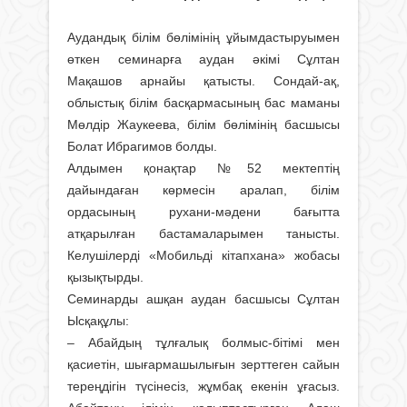
Аудандық білім бөлімінің ұйымдастыруымен
өткен семинарға аудан әкімі Сұлтан
Мақашов арнайы қатысты. Сондай-ақ,
облыстық білім басқармасының бас маманы
Мөлдір Жаукеева, білім бөлімінің басшысы
Болат Ибрагимов болды.
Алдымен қонақтар №52 мектептің
дайындаған көрмесін аралап, білім
ордасының рухани-мәдени бағытта
атқарылған бастамаларымен танысты.
Келушілерді «Мобильді кітапхана» жобасы
қызықтырды.
Семинарды ашқан аудан басшысы Сұлтан
Ысқақұлы:
– Абайдың тұлғалық болмыс-бітімі мен
қасиетін, шығармашылығын зерттеген сайын
тереңдігін түсінесіз, жұмбақ екенін ұғасыз.