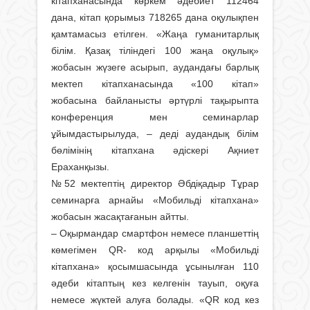
кітапханасында көркем әдебиет 112464
дана, кітап қорымыз 718265 дана оқулықпен
қамтамасыз етілген. «Жаңа гуманитарлық
білім. Қазақ тіліндегі 100 жаңа оқулық»
жобасын жүзеге асырып, аудандағы барлық
мектеп кітапханасында «100 кітап»
жобасына байланысты әртүрлі тақырыпта
конференция мен семинарлар
ұйымдастырылуда, – деді аудандық білім
бөлімінің кітапхана әдіскері Ақниет
Ераханқызы.
№52 мектептің директор Әбдіқадыр Тұрар
семинарға арнайы «Мобильді кітапхана»
жобасын жасақтағанын айтты.
– Оқырмандар смартфон немесе планшеттің
көмегімен QR- код арқылы «Мобильді
кітапхана» қосымшасында ұсынылған 110
әдеби кітаптың кез келгенін тауып, оқуға
немесе жүктей алуға болады. «QR код кез