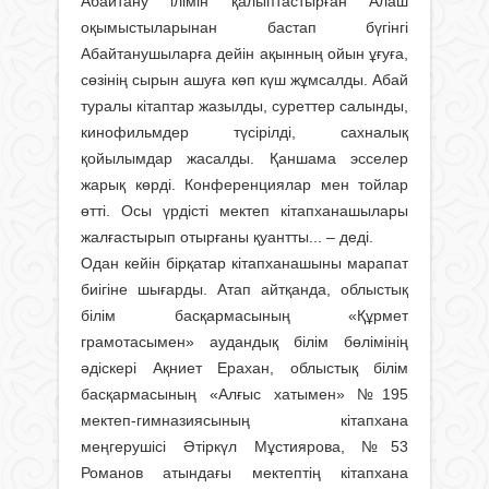
Абайтану ілімін қалыптастырған Алаш
оқымыстыларынан бастап бүгінгі
Абайтанушыларға дейін ақынның ойын ұғуға,
сөзінің сырын ашуға көп күш жұмсалды. Абай
туралы кітаптар жазылды, суреттер салынды,
кинофильмдер түсірілді, сахналық
қойылымдар жасалды. Қаншама эсселер
жарық көрді. Конференциялар мен тойлар
өтті. Осы үрдісті мектеп кітапханашылары
жалғастырып отырғаны қуантты... – деді.
Одан кейін бірқатар кітапханашыны марапат
биігіне шығарды. Атап айтқанда, облыстық
білім басқармасының «Құрмет
грамотасымен» аудандық білім бөлімінің
әдіскері Ақниет Ерахан, облыстық білім
басқармасының «Алғыс хатымен» №195
мектеп-гимназиясының кітапхана
меңгерушісі Әтіркүл Мұстиярова, №53
Романов атындағы мектептің кітапхана