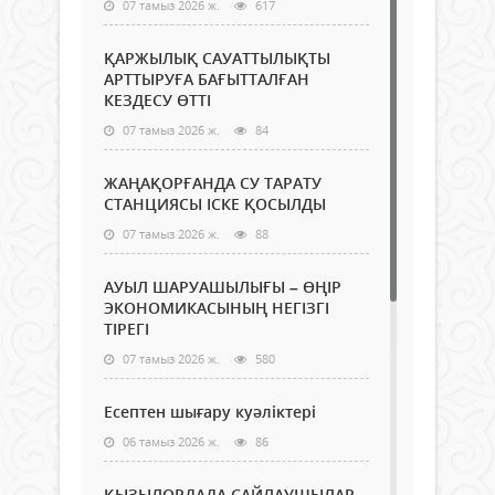
07 тамыз 2026 ж.
617
ҚАРЖЫЛЫҚ САУАТТЫЛЫҚТЫ
АРТТЫРУҒА БАҒЫТТАЛҒАН
КЕЗДЕСУ ӨТТІ
07 тамыз 2026 ж.
84
ЖАҢАҚОРҒАНДА СУ ТАРАТУ
СТАНЦИЯСЫ ІСКЕ ҚОСЫЛДЫ
07 тамыз 2026 ж.
88
АУЫЛ ШАРУАШЫЛЫҒЫ – ӨҢІР
ЭКОНОМИКАСЫНЫҢ НЕГІЗГІ
ТІРЕГІ
07 тамыз 2026 ж.
580
Есептен шығару куәліктері
06 тамыз 2026 ж.
86
ҚЫЗЫЛОРДАДА САЙЛАУШЫЛАР