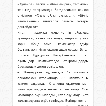
«Құнанбай тәлімі – Абай өмірінің тағлымы»
жайында талқыланды. Бағдарламаға сәйкес
өткізілген «Озық ойлы оқырман», «Білгір
кітапханашы» зияткерлік сайысы жоғары
деңгейде өтті.
Кітап – адамзат мәдениетінің айрықша
туындысы, кез-келген елдің мәдени-рухани
қоры. Жаңа заман компьютер дәуірі
болғанымен, кітап оқыған адам озады. Бұған
Елбасы Нұрсұлтан Назарбаевтың «Кітап
оқитындар компьютерде отыратындарды
басқарады» деген сөзі дәлел.
– Жаңақорған ауданында 42 мектепте
орналасқан кітапханада 52 кітапханашы
қызмет атқарады. Кітапхана оқырман мен
кітап арасындағы негізгі алтын көпір. Осы
мамандар оқушылардың кітап оқу мәдениеті
қалыптасуына еңбек сіңіруде. Бүгінде мектеп