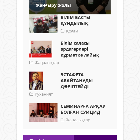
Жаңғыру жолы
БІЛІМ БАСТЫ
ҚҰНДЫЛЫҚ
Қоғам
Білім саласы
ардагерлері
құрметке лайық
Жаңалықтар
ЭСТАФЕТА
АБАЙТАНУДЫ
ДӘРІПТЕЙДІ
Руханият
СЕМИНАРҒА АРҚАУ
БОЛҒАН СУИЦИД
Жаңалықтар