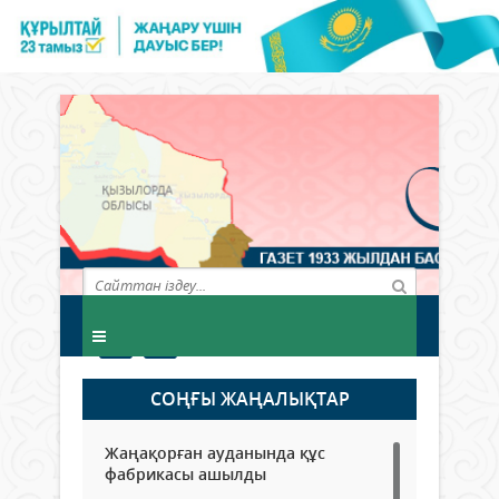
СОҢҒЫ ЖАҢАЛЫҚТАР
Жаңақорған ауданында құс
фабрикасы ашылды