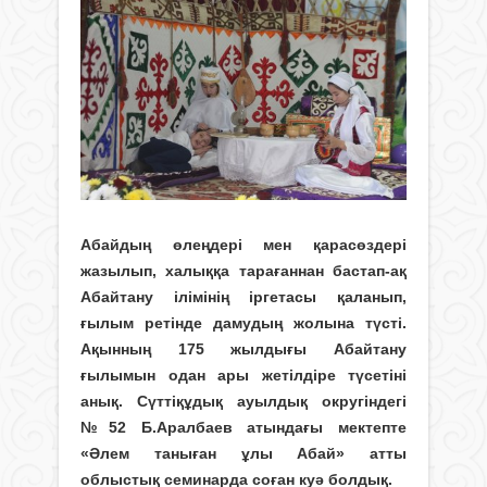
Абайдың өлеңдері мен қарасөздері
жазылып, халыққа тарағаннан бастап-ақ
Абайтану ілімінің іргетасы қаланып,
ғылым ретінде дамудың жолына түсті.
Ақынның 175 жылдығы Абайтану
ғылымын одан ары жетілдіре түсетіні
анық. Сүттіқұдық ауылдық округіндегі
№52 Б.Аралбаев атындағы мектепте
«Әлем таныған ұлы Абай» атты
облыстық семинарда соған куә болдық.