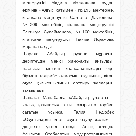
меңгерушісі Мадина Молжанова, аудан
әкімінің «Алғыс хатымен» №193 мектебінің
кітапхана меңгерушісі Салтанат Дәукенова,
№209 мектебінің кітапхана меңгерушісі
Бактыгүл Сүлейменова, №160 мектебінің
кітапхана меңгерушісі Нағима Икрамова
марапатталды.
Шарада Абайдың рухани мұрасын
дәріптеудің мәнісі жан-жақты айтылды.
Бастысы, мектеп кітапханашылары бір-
бірімен тәжірибе алмасып, оқушының кітап
оқуға қызығушылығын арттыру жолдарын
талқылады.
Шапағат Манабаева «Абайдың ұлағаты –
халық қазынасы» атты тақырыпта тәрбие
сағатын ұсынса, Ғалия Нәдірбек
«Оқушыларды кітап оқуға баулу жолы» –
дөңгелек үстел өткізді. Ашық алаңда
Асылжан Өтебаевтың модераторлығымен