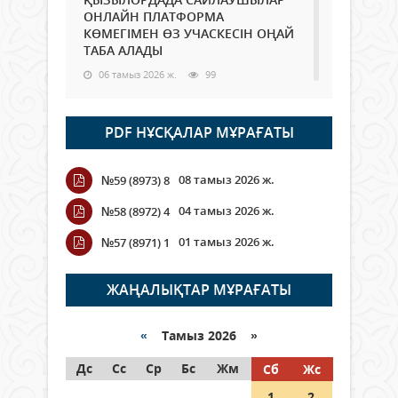
ОНЛАЙН ПЛАТФОРМА
КӨМЕГІМЕН ӨЗ УЧАСКЕСІН ОҢАЙ
ТАБА АЛАДЫ
06 тамыз 2026 ж.
99
Open Air: Қызылорда облысы
PDF НҰСҚАЛАР МҰРАҒАТЫ
полиция департаменті 20
мыңнан астам көрерменнің
қауіпсіздігін қамтамасыз етті
08 тамыз 2026 ж.
№59 (8973) 8
06 тамыз 2026 ж.
118
04 тамыз 2026 ж.
№58 (8972) 4
Wi-Fi ҚАБЫРҒА АРҚЫЛЫ ҚАЛАЙ
01 тамыз 2026 ж.
№57 (8971) 1
ӨТЕДІ?
06 тамыз 2026 ж.
276
ЖАҢАЛЫҚТАР МҰРАҒАТЫ
Как могут проголосовать
граждане Казахстана,
«
Тамыз 2026 »
находящиеся за рубежом?
Дс
Сс
Ср
Бс
Жм
Сб
Жс
05 тамыз 2026 ж.
158
1
2