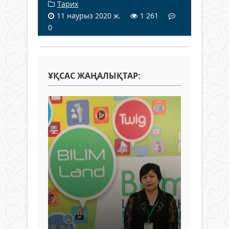
Тарих
11 наурыз 2020 ж.
1 261
0
ҰҚСАС ЖАҢАЛЫҚТАР: